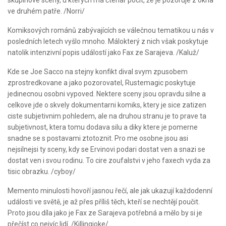
ve druhém patře. /Norri/
Komiksových románů zabývajících se válečnou tematikou u nás v
posledních letech vyšlo mnoho. Málokterý z nich však poskytuje
natolik intenzivní popis událostí jako Fax ze Sarajeva. /Kaluž/
Kde se Joe Sacco na stejny konfikt dival svym zpusobem
zprostredkovane a jako pozorovatel, Rustemagic poskytuje
jedinecnou osobni vypoved. Nektere sceny jsou opravdu silne a
celkove jde o skvely dokumentarni komiks, ktery je sice zatizen
ciste subjetivnim pohledem, ale na druhou stranu je to prave ta
subjetivnost, ktera tomu dodava silu a diky ktere je pomerne
snadne se s postavami ztotoznit. Pro me osobne jsou asi
nejsilnejsi ty sceny, kdy se Ervinovi podari dostat ven a snazi se
dostat ven i svou rodinu. To cire zoufalstvi v jeho faxech vyda za
tisic obrazku. /cyboy/
Memento minulosti hovoří jasnou řečí, ale jak ukazují každodenní
události ve světě, je až přes příliš těch, kteří se nechtějí poučit.
Proto jsou díla jako je Fax ze Sarajeva potřebná a mělo by si je
přečíst co nejvíc lidí. /Killingjoke/