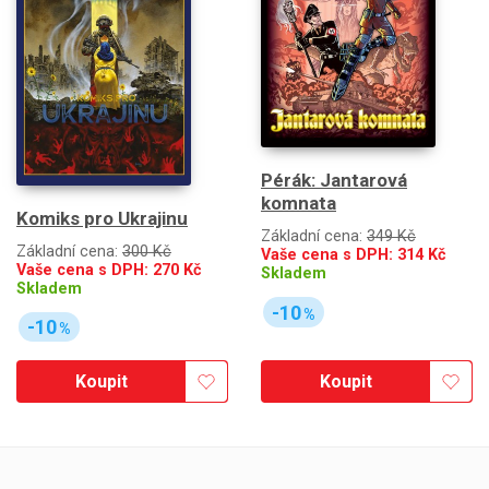
Pérák: Jantarová
komnata
Komiks pro Ukrajinu
Základní cena:
349 Kč
Základní cena:
300 Kč
Vaše cena s DPH:
314
Kč
Vaše cena s DPH:
270
Kč
Skladem
Skladem
-10
%
-10
%
Koupit
Koupit