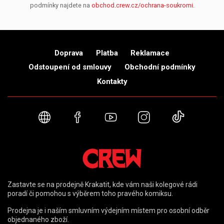
podmínky najdete na
obchod.crew.cz/ochrana-soukromi
.
Doprava
Platba
Reklamace
Odstoupení od smlouvy
Obchodní podmínky
Kontakty
Webové stránky
Facebook
YouTube
Instagram
TikTok
Zastavte se na prodejně Krakatit, kde vám naši kolegové rádi
poradí či pomohou s výběrem toho pravého komiksu.
Prodejna je i naším smluvním výdejním místem pro osobní odběr
objednaného zboží.