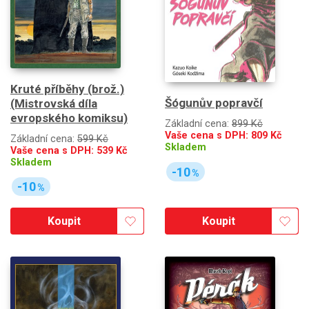
Kruté příběhy (brož.)
Šógunův popravčí
(Mistrovská díla
evropského komiksu)
Základní cena:
899 Kč
Vaše cena s DPH:
809
Kč
Základní cena:
599 Kč
Skladem
Vaše cena s DPH:
539
Kč
Skladem
-10
%
-10
%
Koupit
Koupit