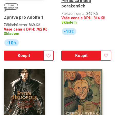
Pérák: Armáda
poražených
Série
dokončena
Základní cena:
349 Kč
Zpráva pro Adolfa 1
Vaše cena s DPH:
314
Kč
Skladem
Základní cena:
869 Kč
Vaše cena s DPH:
782
Kč
-10
%
Skladem
-10
%
Koupit
Koupit