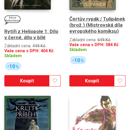
Série
Čertův rypák / Tulipánek
dokončena
(brož.) (Mistrovská díla
evropského komiksu)
Rytíři z Heliopole 1: Dílo
v černé, dílo v bílé
Základní cena:
649 Kč
Vaše cena s DPH:
584
Kč
Základní cena:
449 Kč
Skladem
Vaše cena s DPH:
404
Kč
Skladem
-10
%
-10
%
Koupit
Koupit