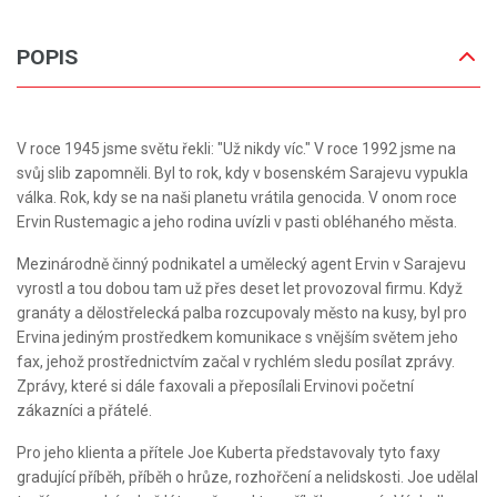
POPIS
V roce 1945 jsme světu řekli: "Už nikdy víc." V roce 1992 jsme na
svůj slib zapomněli. Byl to rok, kdy v bosenském Sarajevu vypukla
válka. Rok, kdy se na naši planetu vrátila genocida. V onom roce
Ervin Rustemagic a jeho rodina uvízli v pasti obléhaného města.
Mezinárodně činný podnikatel a umělecký agent Ervin v Sarajevu
vyrostl a tou dobou tam už přes deset let provozoval firmu. Když
granáty a dělostřelecká palba rozcupovaly město na kusy, byl pro
Ervina jediným prostředkem komunikace s vnějším světem jeho
fax, jehož prostřednictvím začal v rychlém sledu posílat zprávy.
Zprávy, které si dále faxovali a přeposílali Ervinovi početní
zákazníci a přátelé.
Pro jeho klienta a přítele Joe Kuberta představovaly tyto faxy
gradující příběh, příběh o hrůze, rozhořčení a nelidskosti. Joe udělal