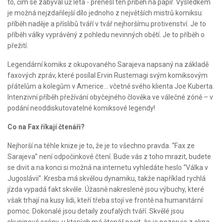
to, čím se zabýval už léta - přenesl ten příběh na papír. Výsledkem
je možná nejzdařilejší dílo jednoho z největších mistrů komiksu:
příběh naděje a příslibů tváří v tvář nejhoršímu protivenství. Je to
příběh války vyprávěný z pohledu nevinných obětí. Je to příběh o
přežití.
Legendární komiks z okupovaného Sarajeva napsaný na základě
faxových zpráv, které posílal Ervin Rustemagi svým komiksovým
přátelům a kolegům v Americe... včetně svého klienta Joe Kuberta.
Intenzivní příběh přežívání obyčejného člověka ve válečné zóně – v
podání neoddiskutovatelné komiksové legendy!
Co na Fax říkají čtenáři?
Nejhorší na téhle knize je to, že je to všechno pravda. “Fax ze
Sarajeva” není odpočinkové čtení. Bude vás z toho mrazit, budete
se divit a na konci si možná na internetu vyhledáte heslo “Válka v
Jugoslávii”. Kresba má skvělou dynamiku, takže například rychlá
jízda vypadá fakt skvěle. Úžasně nakreslené jsou výbuchy, které
však trhají na kusy lidi, kteří třeba stojí ve frontě na humanitární
pomoc. Dokonalé jsou detaily zoufalých tváří. Skvělé jsou
skupinové scény, u kterých má čtenář pocit, že je pozoruje z okna