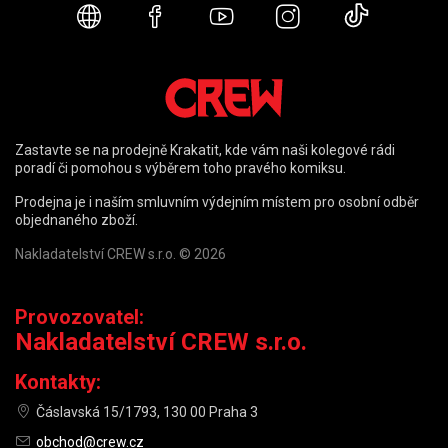
Webové stránky
Facebook
YouTube
Instagram
TikTok
Zastavte se na prodejně Krakatit, kde vám naši kolegové rádi
poradí či pomohou s výběrem toho pravého komiksu.
Prodejna je i naším smluvním výdejním místem pro osobní odběr
objednaného zboží.
Nakladatelství CREW s.r.o. © 2026
Provozovatel:
Nakladatelství CREW s.r.o.
Kontakty:
Čáslavská 15/1793, 130 00 Praha 3
obchod@crew.cz