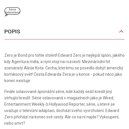
Série
dokončena
POPIS
Zero je Bond pro tohle století! Edward Zero je nejlepší špión, jakého
kdy Agentura měla, a nyní stojí na rozcestí. Mezinárodní hit
scenáristy Aleše Kota. Čecha, kterému se povedlo dobýt americký
komiksový svět! Cesta Edwarda Zera je u konce - pokud něco jako
konec existuje.
Finále oslavované špionážní série, kde každý sešit kreslil jiný
strhující kreslíř. Série oslavovaná v magazínech jako je Wired,
Entertainment Weekly či Hollywood Reporter, série, u které se
uvažuje o televizní adaptaci, dochází svého vyvrcholení. Edward
Zero přichází na konec své cesty. Ale co na ní najde? Vykoupení,
nebo smrt?