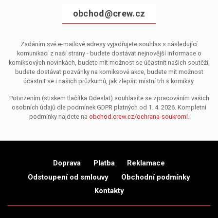
obchod@crew.cz
Zadáním své e-mailové adresy vyjadřujete souhlas s následující
komunikací z naší strany - budete dostávat nejnovější informace o
komiksových novinkách, budete mít možnost se účastnit našich soutěží,
budete dostávat pozvánky na komiksové akce, budete mít možnost
účastnit se i našich průzkumů, jak zlepšit místní trh s komiksy.
Potvrzením (stiskem tlačítka Odeslat) souhlasíte se zpracováním vašich
osobních údajů dle podmínek GDPR platných od 1. 4. 2026. Kompletní
podmínky najdete na
obchod.crew.cz/ochrana-soukromi
.
Doprava
Platba
Reklamace
Odstoupení od smlouvy
Obchodní podmínky
Kontakty