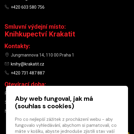
+420 603 580 756
Smluvní výdejní místo:
Knihkupectví Krakatit
Kontakty:
Jungmannova 14, 110 00 Praha 1
knihy@krakatit.cz
+420 731 487 887
Otevírací doba:
PO–PÁ
9:30–18:30
Aby web fungoval, jak má
SO
10:00–13:00
(souhlas s cookies)
NE
ZAVŘENO
Pro co nejlepší zážitek z procházení webu - aby
fungovalo vyhledávání, abychom si pamatovali, co
×
máte v košíku, abyste jednoduše zjistili stav vaší