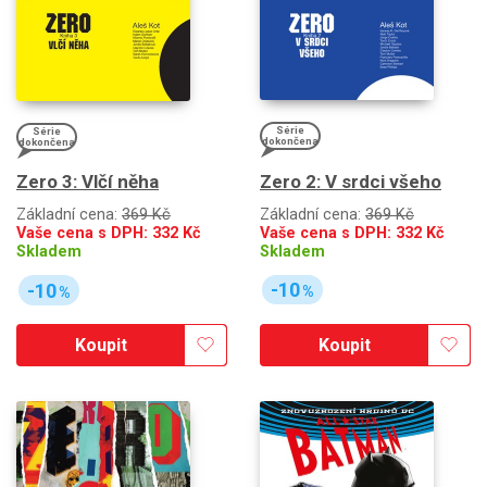
Série
Série
dokončena
dokončena
Zero 2: V srdci všeho
Zero 3: Vlčí něha
Základní cena:
369 Kč
Základní cena:
369 Kč
Vaše cena s DPH:
332
Kč
Vaše cena s DPH:
332
Kč
Skladem
Skladem
-10
-10
%
%
Koupit
Koupit