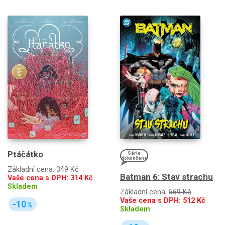
Ptáčátko
Série
dokončena
Základní cena:
349 Kč
Batman 6: Stav strachu
Vaše cena s DPH:
314
Kč
Skladem
Základní cena:
569 Kč
Vaše cena s DPH:
512
Kč
-10
%
Skladem