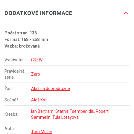
DODATKOVÉ INFORMACE
Počet stran: 136
Formát: 168 × 258 mm
Vazba: brožovaná
Vydavatel:
CREW
Pravidelná
Zero
série:
Žánr:
Akční a dobrodružné
Scénář:
Aleš Kot
Ian Bertram
,
Stathis Tsemberlidis
,
Robert
Kresba:
Sammelin
,
Tula Lotayová
Autor
Tom Muller