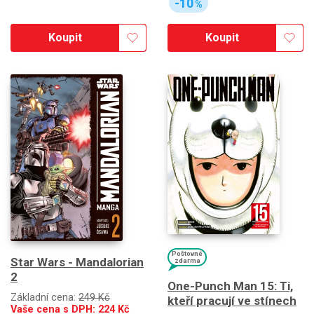
-10
%
Koupit
Koupit
Poštovné
Star Wars - Mandalorian
zdarma
2
One-Punch Man 15: Ti,
Základní cena:
249 Kč
kteří pracují ve stínech
Vaše cena s DPH:
224
Kč