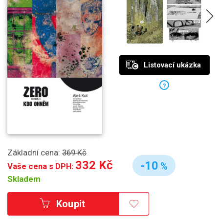
Listovací ukázka
?
Základní cena:
369 Kč
332 Kč
-10
%
Vaše cena s DPH:
Skladem
Koupit