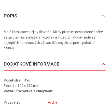
POPIS
Malé komiksové dějiny filozofie. Nikdy předtím nespatřené scény
ze života nejslavnějších filozofek a filozofů - vypráví jeden z
nejlepších komiksových výtvarníků: chytře, vtipně a pokaždé
oslnivě.
DODATKOVÉ INFORMACE
Počet stran: 496
Formát: 140 × 210 mm
Vazba: brožovaná s chlopněmi
Vydavatel:
Archa