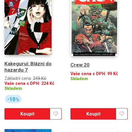
Kakegurui: Blázni do
Crew 20
hazardu 7
Vaše cena s DPH:
99
Kč
Základní cena:
249 Kč
Skladem
Vaše cena s DPH:
224
Kč
Skladem
-10
%
Koupit
Koupit