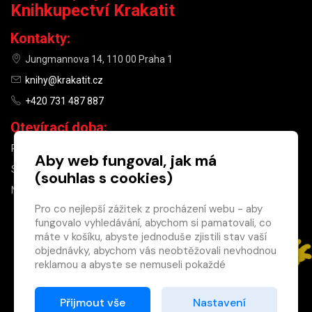
Knihkupectví Krakatit
Kontakty:
Jungmannova 14, 110 00 Praha 1
knihy@krakatit.cz
+420 731 487 887
Otevírací doba:
PO–PÁ
9:30–18:30
Aby web fungoval, jak má
SO
10:00–13:00
(souhlas s cookies)
NE
ZAVŘENO
Pro co nejlepší zážitek z procházení webu - aby
fungovalo vyhledávání, abychom si pamatovali, co
×
máte v košíku, abyste jednoduše zjistili stav vaší
objednávky, abychom vás neobtěžovali nevhodnou
Máte u nás již
reklamou a abyste se nemuseli pokaždé
registrovaný
přihlašovat.
účet?
Proto od vás potřebujeme souhlas se
Přijmout vše
Nastavení
Registrací získáte slevu