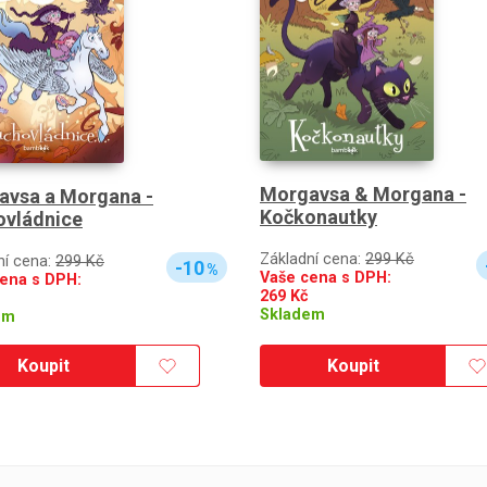
Morgavsa & Morgana -
avsa a Morgana -
Kočkonautky
ovládnice
Základní cena:
299 Kč
ní cena:
299 Kč
-10
%
Vaše cena s DPH:
ena s DPH:
269
Kč
Skladem
em
Koupit
Koupit