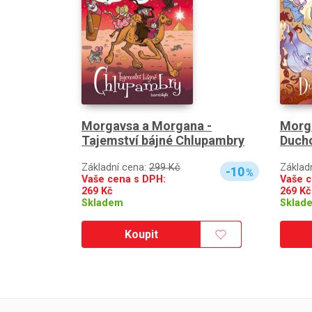
Morgavsa a Morgana -
Morg
Tajemství bájné Chlupambry
Duch
Základní cena:
299 Kč
Základ
-10
%
Vaše cena s DPH:
Vaše c
269
Kč
269
Kč
Skladem
Sklad
Koupit