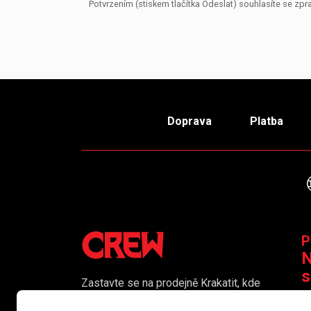
Potvrzením (stiskem tlačítka Odeslat) souhlasíte se z
Doprava
Platba
P
N
s
Zastavte se na prodejně Krakatit, kde
vám naši kolegové rádi poradí či
K