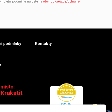
Kompletní podmínky najdete na
obchod.crew.cz/ochrana-
í podmínky
Kontakty
m
TikTok
 místo:
 Krakatit
 110 00 Praha 1