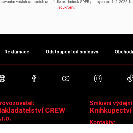
pracováním vašich osobních údajů dle podmínek GDPR platných od 1. 4. 2026. 
soukromi
.
Reklamace
Odstoupení od smlouvy
Obchodn
Webové stránky
Facebook
YouTube
Instagra
rovozovatel:
Smluvní výdejní
akladatelství CREW
Knihkupectví
.r.o.
Kontakty:
ontakty:
Jungmannova 14,