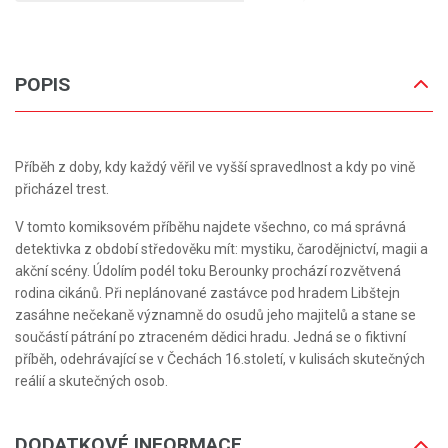
POPIS
Příběh z doby, kdy každý věřil ve vyšší spravedlnost a kdy po vině
přicházel trest.
V tomto komiksovém příběhu najdete všechno, co má správná
detektivka z období středověku mít: mystiku, čarodějnictví, magii a
akční scény. Údolím podél toku Berounky prochází rozvětvená
rodina cikánů. Při neplánované zastávce pod hradem Libštejn
zasáhne nečekaně významně do osudů jeho majitelů a stane se
součástí pátrání po ztraceném dědici hradu. Jedná se o fiktivní
příběh, odehrávající se v Čechách 16.století, v kulisách skutečných
reálií a skutečných osob.
DODATKOVÉ INFORMACE