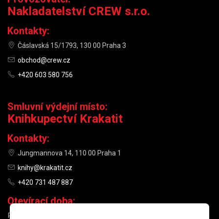
Nakladatelství CREW s.r.o.
Kontakty:
Čáslavská 15/1793, 130 00 Praha 3
obchod@crew.cz
+420 603 580 756
Smluvní výdejní místo:
Knihkupectví Krakatit
Kontakty:
Jungmannova 14, 110 00 Praha 1
knihy@krakatit.cz
+420 731 487 887
Otevírací doba:
PO–PÁ
9:30–18:30