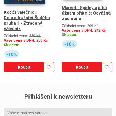
Marvel - Spidey a jeho
Kočičí válečníci:
úžasní přátelé: Odvážná
Dobrodružství Šedého
záchrana
pruha 1 - Ztracený
Základní cena:
269 Kč
válečník
Vaše cena s DPH:
242
Kč
Skladem
Základní cena:
229 Kč
Vaše cena s DPH:
206
Kč
-10
%
Skladem
-10
%
Koupit
Koupit
Přihlášení k newsletteru