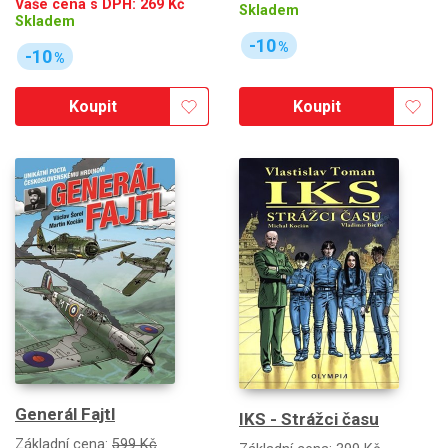
Vaše cena s DPH:
269
Kč
Skladem
Skladem
-10
%
-10
%
Koupit
Koupit
Generál Fajtl
IKS - Strážci času
Základní cena:
599 Kč