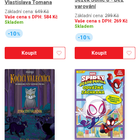
Vlastislava Tomana
varování
Základní cena:
649 Kč
Základní cena:
299 Kč
Vaše cena s DPH:
584
Kč
Vaše cena s DPH:
269
Kč
Skladem
Skladem
-10
%
-10
%
Koupit
Koupit