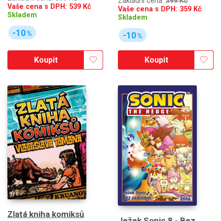
Základní cena:
399 Kč
Vaše cena s DPH:
539
Kč
Vaše cena s DPH:
359
Kč
Skladem
Skladem
-10
%
-10
%
Koupit
Koupit
Zlatá kniha komiksů
Ježek Sonic 8 - Bez