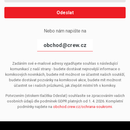
Odeslat
Nebo nám napište na
obchod@crew.cz
Zadáním své e-mailové adresy vyjadřujete souhlas s následující
komunikací z naší strany - budete dostávat nejnovější informace o
komiksových novinkách, budete mít možnost se účastnit našich soutěží,
budete dostávat pozvánky na komiksové akce, budete mít možnost
účastnit se i našich průzkumů, jak zlepšit místní trh s komiksy.
Potvrzením (stiskem tlačítka Odeslat) souhlasíte se zpracováním vašich
osobních údajů dle podmínek GDPR platných od 1. 4. 2026. Kompletní
podmínky najdete na
obchod.crew.cz/ochrana-soukromi
.