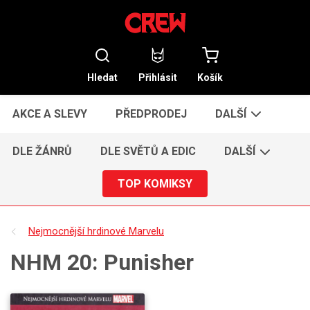
Hledat
Přihlásit
Košík
AKCE A SLEVY
PŘEDPRODEJ
DALŠÍ
DLE ŽÁNRŮ
DLE SVĚTŮ A EDIC
DALŠÍ
TOP KOMIKSY
Nejmocnější hrdinové Marvelu
NHM 20: Punisher