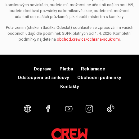
komiksových novinkách, budete mít možnost se účastnit našich soutěží,
budete dostávat pozvánky na komiksové akce, budete mít možnost
účastnit se i našich průzkumů, jak zlepšit místní trh s komiksy.
Potvrzením (stiskem tlačítka Odeslat) souhlasíte se zpracováním vašich
osobních údajů dle podmínek GDPR platných od 1. 4. 2026. Kompletní
podmínky najdete na
obchod.crew.cz/ochrana-soukromi
.
Doprava
Platba
Reklamace
Odstoupení od smlouvy
Obchodní podmínky
Kontakty
Webové stránky
Facebook
YouTube
Instagram
TikTok