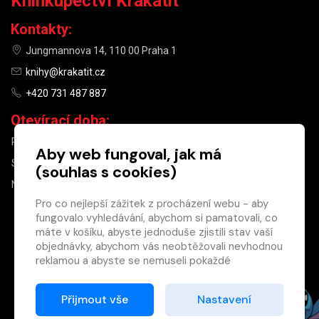
Knihkupectví Krakatit
Kontakty:
Jungmannova 14, 110 00 Praha 1
knihy@krakatit.cz
+420 731 487 887
Otevírací doba:
PO–PÁ
9:30–18:30
Aby web fungoval, jak má
SO
10:00–13:00
(souhlas s cookies)
NE
ZAVŘENO
Pro co nejlepší zážitek z procházení webu - aby
fungovalo vyhledávání, abychom si pamatovali, co
×
máte v košíku, abyste jednoduše zjistili stav vaší
objednávky, abychom vás neobtěžovali nevhodnou
Máte u nás již
reklamou a abyste se nemuseli pokaždé
registrovaný
přihlašovat.
účet?
Proto od vás potřebujeme souhlas se
Přijmout vše
Nastavení
Registrací získáte slevu
zpracováním souborů cookies
, tj. malých souborů,
na zboží ve výši 15 %