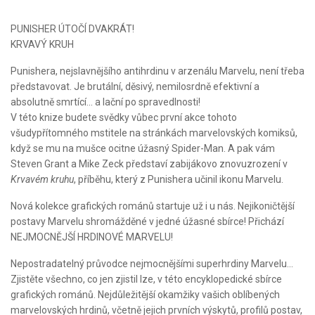
PUNISHER ÚTOČÍ DVAKRÁT!
KRVAVÝ KRUH
Punishera, nejslavnějšího antihrdinu v arzenálu Marvelu, není třeba
představovat. Je brutální, děsivý, nemilosrdně efektivní a
absolutně smrtící... a lační po spravedlnosti!
V této knize budete svědky vůbec první akce tohoto
všudypřítomného mstitele na stránkách marvelovských komiksů,
když se mu na mušce ocitne úžasný Spider-Man. A pak vám
Steven Grant a Mike Zeck představí zabijákovo znovuzrození v
Krvavém kruhu
, příběhu, který z Punishera učinil ikonu Marvelu.
Nová kolekce grafických románů startuje už i u nás. Nejikoničtější
postavy Marvelu shromážděné v jedné úžasné sbírce! Přichází
NEJMOCNĚJŠÍ HRDINOVÉ MARVELU!
Nepostradatelný průvodce nejmocnějšími superhrdiny Marvelu...
Zjistěte všechno, co jen zjistil lze, v této encyklopedické sbírce
grafických románů. Nejdůležitější okamžiky vašich oblíbených
marvelovských hrdinů, včetně jejich prvních výskytů, profilů postav,