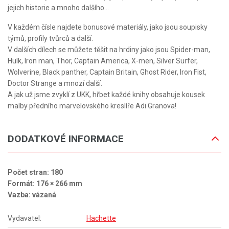
jejich historie a mnoho dalšího...
V každém čísle najdete bonusové materiály, jako jsou soupisky
týmů, profily tvůrců a další.
V dalších dílech se můžete těšit na hrdiny jako jsou Spider-man,
Hulk, Iron man, Thor, Captain America, X-men, Silver Surfer,
Wolverine, Black panther, Captain Britain, Ghost Rider, Iron Fist,
Doctor Strange a mnozí další.
A jak už jsme zvyklí z UKK, hřbet každé knihy obsahuje kousek
malby předního marvelovského kreslíře Adi Granova!
DODATKOVÉ INFORMACE
Počet stran: 180
Formát: 176 × 266 mm
Vazba: vázaná
Vydavatel:
Hachette