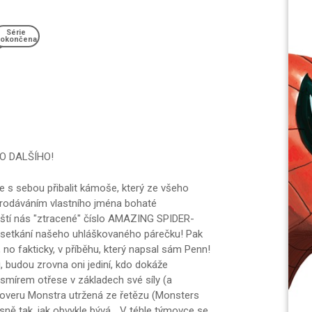
Série
okončena
O DALŠÍHO!
s sebou přibalit kámoše, který ze všeho
prodáváním vlastního jména bohaté
rští nás "ztracené" číslo AMAZING SPIDER-
h setkání našeho uhláškovaného párečku! Pak
no fakticky, v příběhu, který napsal sám Penn!
, budou zrovna oni jediní, kdo dokáže
mírem otřese v základech své síly (a
soveru Monstra utržená ze řetězu (Monsters
ě tak, jak obvykle bývá... V téhle týmovce se