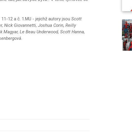
1-12 a č. 1.MU - jejichž autory jsou
Scott
, Nick Giovannetti, Joshua Corin, Reilly
ick Magyar, Le Beau Underwood, Scott Hanna,
senbergová.