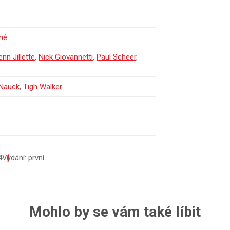
né
enn Jillette
,
Nick Giovannetti
,
Paul Scheer
,
Nauck
,
Tigh Walker
4
Vydání: první
Mohlo by se vám také líbit