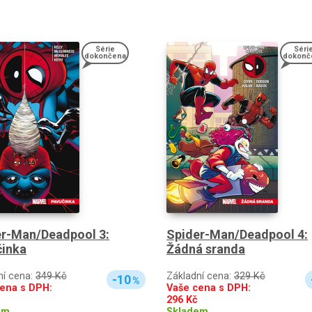
Série
Séri
dokončena
dokonč
er-Man/Deadpool 3:
Spider-Man/Deadpool 4:
činka
Žádná sranda
ní cena:
349 Kč
Základní cena:
329 Kč
-10
%
ena s DPH:
Vaše cena s DPH:
296
Kč
em
Skladem