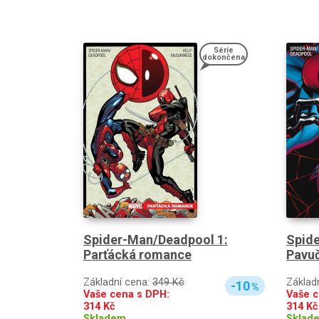
Série
dokončena
Spider-Man/Deadpool 1:
Spid
Parťácká romance
Pavu
Základní cena:
349 Kč
Základ
-10
%
Vaše cena s DPH:
Vaše c
314
Kč
314
Kč
Skladem
Sklad