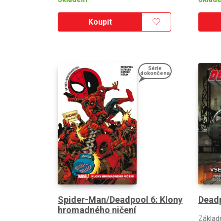
Koupit
Série
dokončena
Spider-Man/Deadpool 6: Klony
Deadp
hromadného ničení
Základ