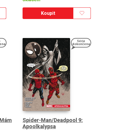
Koupit
e
Série
ena
dokončena
Spider-Man/Deadpool 9:
: Mám
Apoolkalypsa