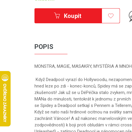
Koupit
d
POPIS
MONSTRA, MAGIE, MASAKRY, MYSTÉRIA A MNOH
Když Deadpool vyrazí do Hollywoodu, nezapomene 
hned leze po zdi - konec-konců, Spidey má se za
zkušenosti! Jak už se u DéPéčka stalo zvykem, m
MANa do minulosti, tentokrát k jednomu z prvníc
se Spidey a Deadpool setkají s Pennem a Tellerem, 
Když se nato naši hrdinové ocitnou na svátky sami
zachránit Vánoce! A až nakonec marvelovským ves
zodpovědnosti) k boji proti obludám v rámci cros
Unleashed) - zatímco Deadpool je nápomocen přesn