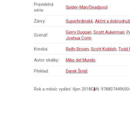
Pravidelná
Spider-Man/Deadpool
série:
Žánry:
Superhrdinské
,
Akční a dobrodruž
Gerry Duggan
,
Scott Aukerman
,
P
Scénář:
Joshua Corin
Kresba:
Reilly Brown
,
Scott Koblish
,
Todd 
Autor obálky:
Mike del Mundo
Překlad:
Darek Šmíd
Rok a měsíc vydání: říjen 2018
EAN: 978807449600