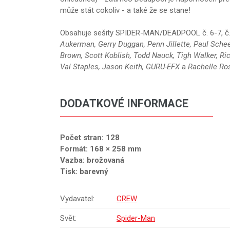
může stát cokoliv - a také že se stane!
Obsahuje sešity SPIDER-MAN/DEADPOOL č. 6-7, č. 1
Aukerman, Gerry Duggan, Penn Jillette, Paul Scheer
Brown, Scott Koblish, Todd Nauck, Tigh Walker, R
Val Staples, Jason Keith, GURU-EFX
a
Rachelle Ro
DODATKOVÉ INFORMACE
Počet stran: 128
Formát: 168 × 258 mm
Vazba: brožovaná
Tisk: barevný
Vydavatel:
CREW
Svět:
Spider-Man