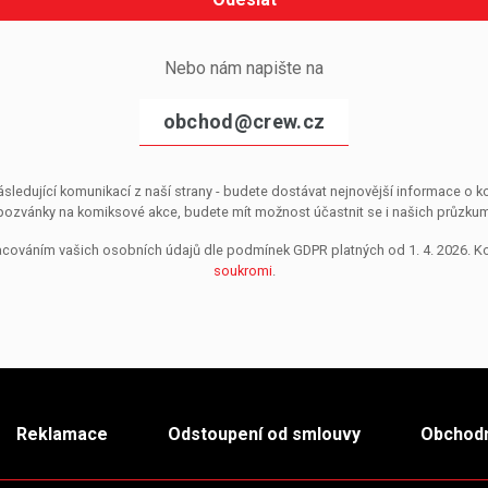
Nebo nám napište na
obchod@crew.cz
sledující komunikací z naší strany - budete dostávat nejnovější informace o
pozvánky na komiksové akce, budete mít možnost účastnit se i našich průzkumů, 
pracováním vašich osobních údajů dle podmínek GDPR platných od 1. 4. 2026. 
soukromi
.
Reklamace
Odstoupení od smlouvy
Obchodn