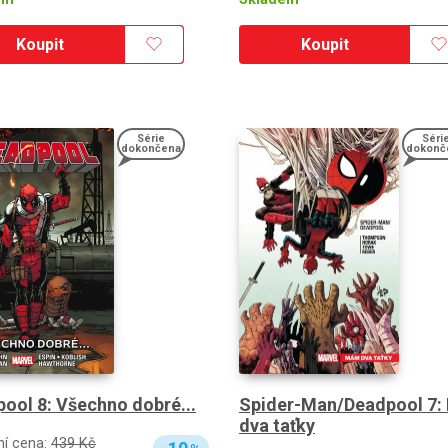
Koupit
Koupit
Série
Séri
dokončena
dokonč
ool 8: Všechno dobré...
Spider-Man/Deadpool 7
dva taťky
ní cena:
439 Kč