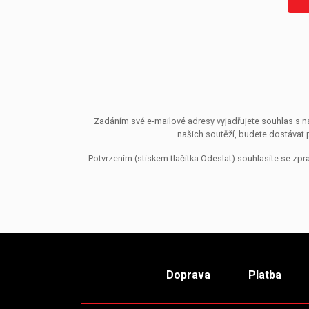
Zadáním své e-mailové adresy vyjadřujete souhlas s ná
našich soutěží, budete dostávat 
Potvrzením (stiskem tlačítka Odeslat) souhlasíte se z
Doprava
Platba