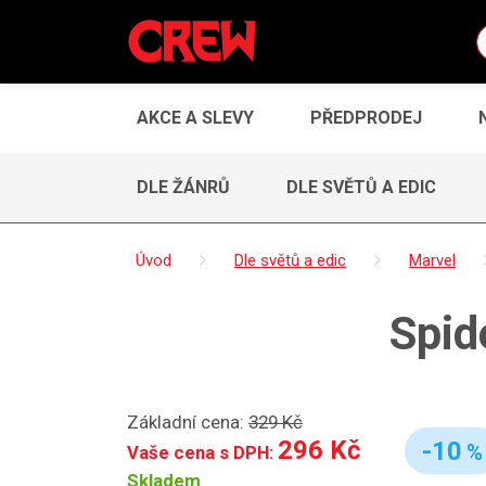
AKCE A SLEVY
PŘEDPRODEJ
DLE ŽÁNRŮ
DLE SVĚTŮ A EDIC
Úvod
Dle světů a edic
Marvel
Spid
Základní cena:
329 Kč
296 Kč
-10
%
Vaše cena s DPH:
Skladem