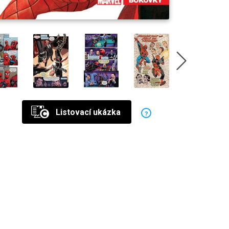
Listovací ukázka
?