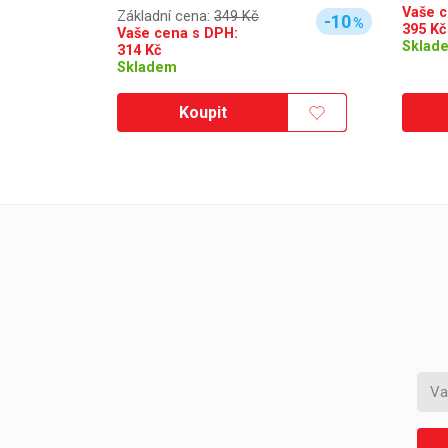
Vaše c
Základní cena:
349 Kč
-10
%
395
Kč
Vaše cena s DPH:
Sklad
314
Kč
Skladem
Koupit