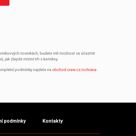
 komiksových novinkách, budete mít možnost se účastnit
jak zlepšit místní trh s komiksy.
Kompletní podmínky najdete na
obchod.crew.cz/ochrana-
í podmínky
Kontakty