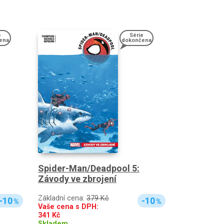
e
Série
ena
dokončena
Spider-Man/Deadpool 5:
Závody ve zbrojení
Základní cena:
379 Kč
-10
-10
%
%
Vaše cena s DPH:
341
Kč
Skladem