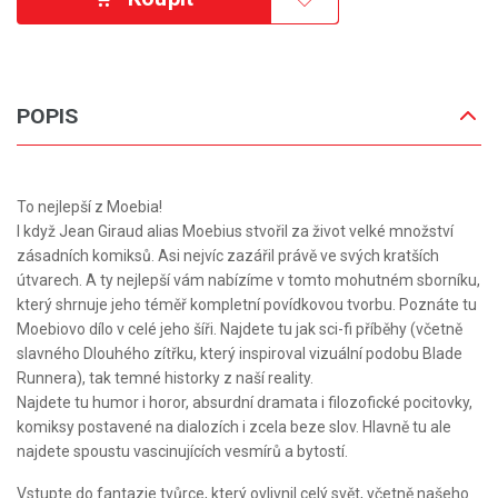
POPIS
To nejlepší z Moebia!
I když Jean Giraud alias Moebius stvořil za život velké množství
zásadních komiksů. Asi nejvíc zazářil právě ve svých kratších
útvarech. A ty nejlepší vám nabízíme v tomto mohutném sborníku,
který shrnuje jeho téměř kompletní povídkovou tvorbu. Poznáte tu
Moebiovo dílo v celé jeho šíři. Najdete tu jak sci-fi příběhy (včetně
slavného Dlouhého zítřku, který inspiroval vizuální podobu Blade
Runnera), tak temné historky z naší reality.
Najdete tu humor i horor, absurdní dramata i filozofické pocitovky,
komiksy postavené na dialozích i zcela beze slov. Hlavně tu ale
najdete spoustu vascinujících vesmírů a bytostí.
Vstupte do fantazie tvůrce, který ovlivnil celý svět, včetně našeho