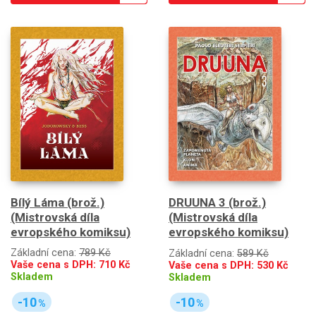
Bílý Láma (brož.)
DRUUNA 3 (brož.)
(Mistrovská díla
(Mistrovská díla
evropského komiksu)
evropského komiksu)
Základní cena:
789 Kč
Základní cena:
589 Kč
Vaše cena s DPH:
710
Kč
Vaše cena s DPH:
530
Kč
Skladem
Skladem
-10
-10
%
%