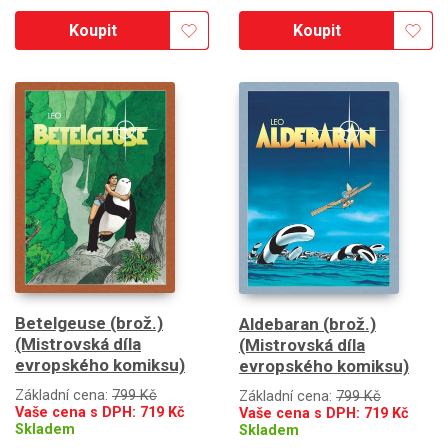
Koupit
Koupit
Betelgeuse (brož.)
Aldebaran (brož.)
(Mistrovská díla
(Mistrovská díla
evropského komiksu)
evropského komiksu)
Základní cena:
799 Kč
Základní cena:
799 Kč
Vaše cena s DPH:
719
Kč
Vaše cena s DPH:
719
Kč
Skladem
Skladem