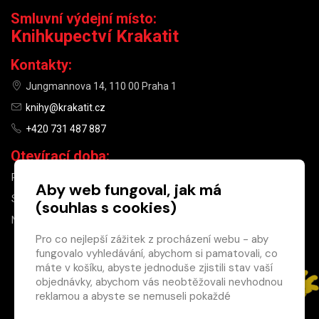
Smluvní výdejní místo:
Knihkupectví Krakatit
Kontakty:
Jungmannova 14, 110 00 Praha 1
knihy@krakatit.cz
+420 731 487 887
Otevírací doba:
PO–PÁ
9:30–18:30
Aby web fungoval, jak má
SO
10:00–13:00
(souhlas s cookies)
NE
ZAVŘENO
Pro co nejlepší zážitek z procházení webu - aby
fungovalo vyhledávání, abychom si pamatovali, co
×
máte v košíku, abyste jednoduše zjistili stav vaší
objednávky, abychom vás neobtěžovali nevhodnou
Máte u nás již
reklamou a abyste se nemuseli pokaždé
registrovaný
přihlašovat.
účet?