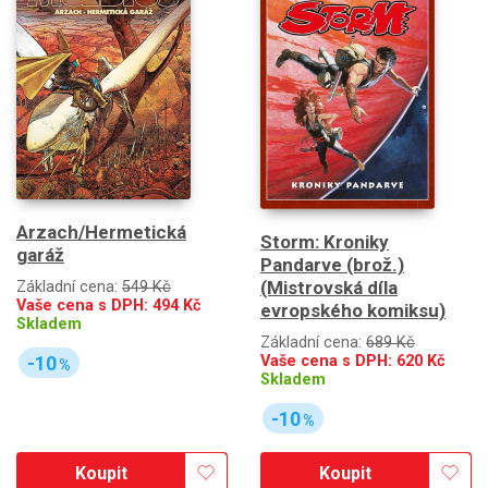
Arzach/Hermetická
Storm: Kroniky
garáž
Pandarve (brož.)
(Mistrovská díla
Základní cena:
549 Kč
Vaše cena s DPH:
494
Kč
evropského komiksu)
Skladem
Základní cena:
689 Kč
-10
Vaše cena s DPH:
620
Kč
%
Skladem
-10
%
Koupit
Koupit