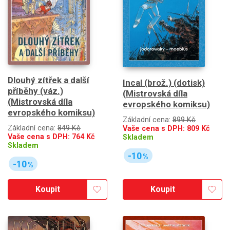
Dlouhý zítřek a další
Incal (brož.) (dotisk)
příběhy (váz.)
(Mistrovská díla
(Mistrovská díla
evropského komiksu)
evropského komiksu)
Základní cena:
899 Kč
Základní cena:
849 Kč
Vaše cena s DPH:
809
Kč
Vaše cena s DPH:
764
Kč
Skladem
Skladem
-10
%
-10
%
Koupit
Koupit