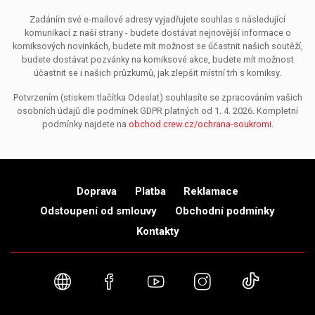
Zadáním své e-mailové adresy vyjadřujete souhlas s následující
komunikací z naší strany - budete dostávat nejnovější informace o
komiksových novinkách, budete mít možnost se účastnit našich soutěží,
budete dostávat pozvánky na komiksové akce, budete mít možnost
účastnit se i našich průzkumů, jak zlepšit místní trh s komiksy.
Potvrzením (stiskem tlačítka Odeslat) souhlasíte se zpracováním vašich
osobních údajů dle podmínek GDPR platných od 1. 4. 2026. Kompletní
podmínky najdete na
obchod.crew.cz/ochrana-soukromi
.
Doprava
Platba
Reklamace
Odstoupení od smlouvy
Obchodní podmínky
Kontakty
Webové stránky
Facebook
YouTube
Instagram
TikTok