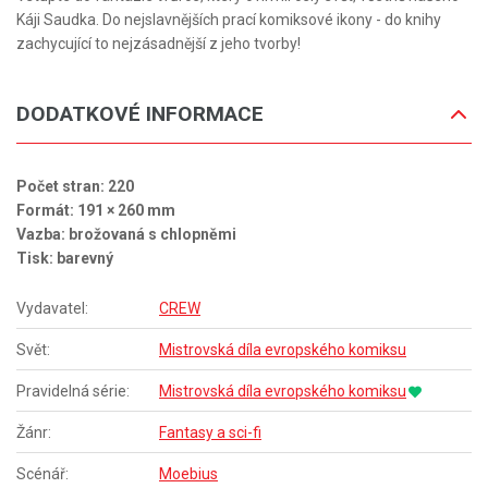
Káji Saudka. Do nejslavnějších prací komiksové ikony - do knihy
zachycující to nejzásadnější z jeho tvorby!
DODATKOVÉ INFORMACE
Počet stran: 220
Formát: 191 × 260 mm
Vazba: brožovaná s chlopněmi
Tisk: barevný
Vydavatel:
CREW
Svět:
Mistrovská díla evropského komiksu
Pravidelná série:
Mistrovská díla evropského komiksu
Žánr:
Fantasy a sci-fi
Scénář:
Moebius