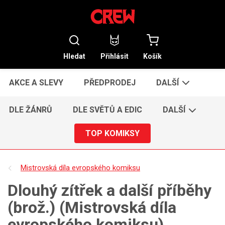
Hledat
Přihlásit
Košík
AKCE A SLEVY
PŘEDPRODEJ
DALŠÍ
DLE ŽÁNRŮ
DLE SVĚTŮ A EDIC
DALŠÍ
TOP KOMIKSY
Mistrovská díla evropského komiksu
Dlouhý zítřek a další příběhy
(brož.) (Mistrovská díla
evropského komiksu)