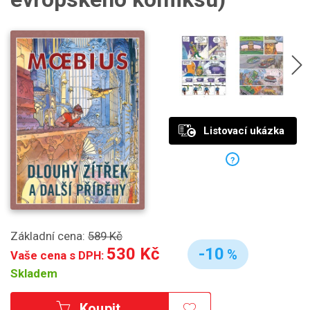
Listovací ukázka
?
Základní cena:
589 Kč
530 Kč
-10
%
Vaše cena s DPH:
Skladem
Koupit