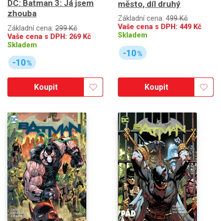
DC: Batman 3: Já jsem
město, díl druhý
zhouba
Základní cena:
499 Kč
Vaše cena s DPH:
449
Kč
Základní cena:
299 Kč
Skladem
Vaše cena s DPH:
269
Kč
Skladem
-10
%
-10
%
Koupit
Koupit