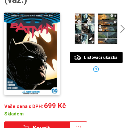
Listovací ukázka
?
699 Kč
Vaše cena s DPH:
Skladem