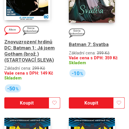
Série
Akce
Série
dokončena
dokončena
Znovuzrození hrdinů
Batman 7: Svatba
DC: Batman 1: Já jsem
Základní cena:
399 Kč
Gotham (brož.)
Vaše cena s DPH:
359
Kč
(STARTOVACÍ SLEVA)
Skladem
Základní cena:
299 Kč
-10
Vaše cena s DPH:
149
Kč
%
Skladem
-50
%
Koupit
Koupit