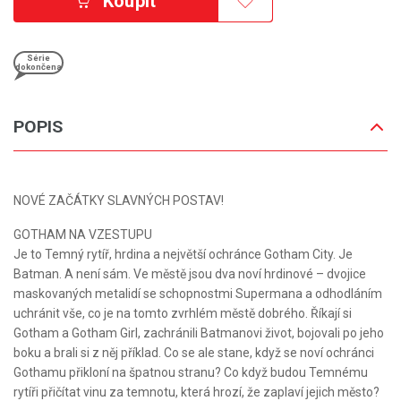
Koupit
Série
dokončena
POPIS
NOVÉ ZAČÁTKY SLAVNÝCH POSTAV!
GOTHAM NA VZESTUPU
Je to Temný rytíř, hrdina a největší ochránce Gotham City. Je
Batman. A není sám. Ve městě jsou dva noví hrdinové – dvojice
maskovaných metalidí se schopnostmi Supermana a odhodláním
uchránit vše, co je na tomto zvrhlém městě dobrého. Říkají si
Gotham a Gotham Girl, zachránili Batmanovi život, bojovali po jeho
boku a brali si z něj příklad. Co se ale stane, když se noví ochránci
Gothamu přikloní na špatnou stranu? Co když budou Temnému
rytíři přičítat vinu za temnotu, která hrozí, že zaplaví jejich město?