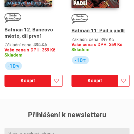
Série
Série
dokončena
dokončena
Batman 12: Baneovo
Batman 11: Pád a padlí
město, díl první
Základní cena:
399 Kč
Vaše cena s DPH:
359
Kč
Základní cena:
399 Kč
Skladem
Vaše cena s DPH:
359
Kč
Skladem
-10
%
-10
%
Koupit
Koupit
Přihlášení k newsletteru