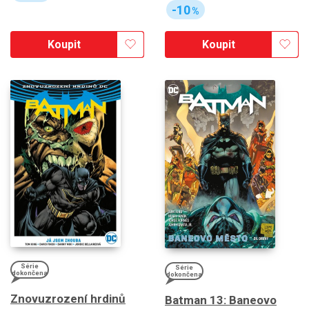
-10
%
Koupit
Koupit
Série
Série
dokončena
dokončena
Znovuzrození hrdinů
Batman 13: Baneovo