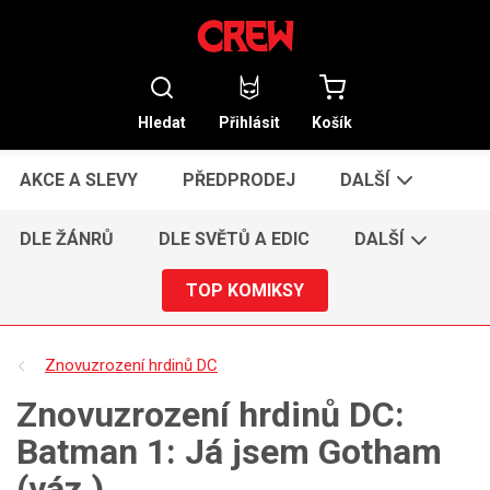
Hledat
Přihlásit
Košík
AKCE A SLEVY
PŘEDPRODEJ
DALŠÍ
DLE ŽÁNRŮ
DLE SVĚTŮ A EDIC
DALŠÍ
TOP KOMIKSY
Znovuzrození hrdinů DC
Znovuzrození hrdinů DC:
Batman 1: Já jsem Gotham
(váz.)