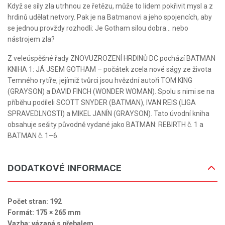
Když se síly zla utrhnou ze řetězu, může to lidem pokřivit mysl a z
hrdinů udělat netvory. Pak je na Batmanovi a jeho spojencích, aby
se jednou provždy rozhodli: Je Gotham silou dobra… nebo
nástrojem zla?
Z veleúspěšné řady ZNOVUZROZENÍ HRDINŮ DC pochází BATMAN
KNIHA 1: JÁ JSEM GOTHAM – počátek zcela nové ságy ze života
Temného rytíře, jejímiž tvůrci jsou hvězdní autoři TOM KING
(GRAYSON) a DAVID FINCH (WONDER WOMAN). Spolu s nimi se na
příběhu podíleli SCOTT SNYDER (BATMAN), IVAN REIS (LIGA
SPRAVEDLNOSTI) a MIKEL JANÍN (GRAYSON). Tato úvodní kniha
obsahuje sešity původně vydané jako BATMAN: REBIRTH č. 1 a
BATMAN č. 1–6.
DODATKOVÉ INFORMACE
Počet stran: 192
Formát: 175 × 265 mm
Vazba: vázaná s přebalem