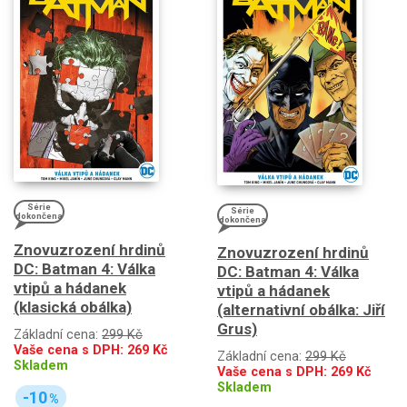
Série
Série
dokončena
dokončena
Znovuzrození hrdinů
Znovuzrození hrdinů
DC: Batman 4: Válka
DC: Batman 4: Válka
vtipů a hádanek
vtipů a hádanek
(klasická obálka)
(alternativní obálka: Jiří
Grus)
Základní cena:
299 Kč
Vaše cena s DPH:
269
Kč
Základní cena:
299 Kč
Skladem
Vaše cena s DPH:
269
Kč
Skladem
-10
%