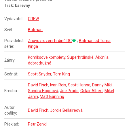
Tisk: barevný
Vydavatel:
CREW
Svět:
Batman
Pravidelná
Znovuzrození hrdinů DC
,
Batman od Toma
série:
Kinga
Komiksové komplety
,
Superhrdinské
,
Akční a
Žánry:
dobrodružné
Scénář:
Scott Snyder
,
Tom King
David Finch
,
Ivan Reis
,
Scott Hanna
,
Danny Miki
,
Kresba:
Sandra Hopeová
,
Joe Prado
,
Oclair Albert
,
Mikel
Janín
,
Matt Banning
Autor
David Finch
,
Jordie Bellaireová
obálky:
Překlad:
Petr Zenkl