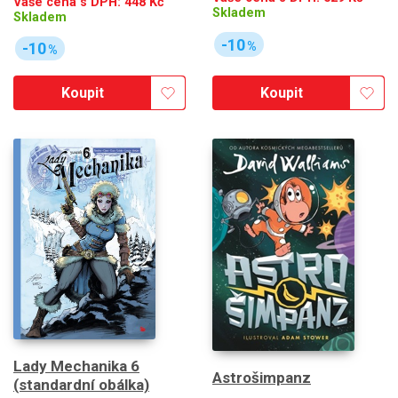
Vaše cena s DPH:
448
Kč
Skladem
Skladem
-10
%
-10
%
Koupit
Koupit
Lady Mechanika 6
Astrošimpanz
(standardní obálka)