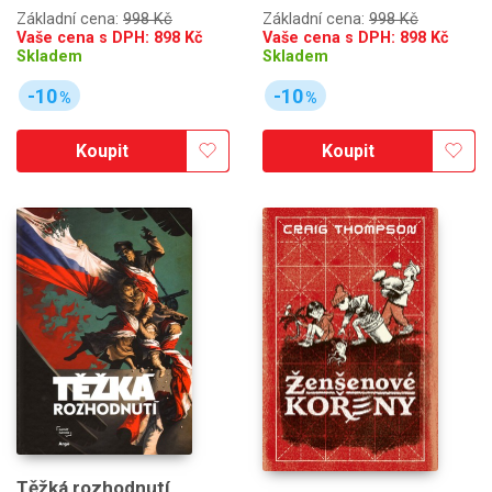
Základní cena:
998 Kč
Základní cena:
998 Kč
Vaše cena s DPH:
898
Kč
Vaše cena s DPH:
898
Kč
Skladem
Skladem
-10
-10
%
%
Koupit
Koupit
Těžká rozhodnutí