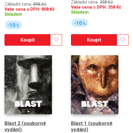
Základní cena:
398 Kč
Základní cena:
898 Kč
Vaše cena s DPH:
358
Kč
Vaše cena s DPH:
808
Kč
Skladem
Skladem
-10
%
-10
%
Koupit
Koupit
Blast 2 (souborné
Blast 1 (souborné
vydání)
vydání)