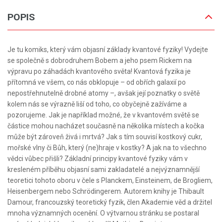
POPIS
Je tu komiks, který vám objasní základy kvantové fyziky! Vydejte
se společně s dobrodruhem Bobem a jeho psem Rickem na
výpravu po záhadách kvantového světa! Kvantová fyzika je
přítomná ve všem, co nás obklopuje – od obřích galaxií po
nepostřehnutelně drobné atomy –, avšak její poznatky o světě
kolem nás se výrazně liší od toho, co obyčejně zažíváme a
pozorujeme. Jak je například možné, že v kvantovém světě se
částice mohou nacházet současně na několika místech a kočka
může být zároveň živá i mrtvá? Jak s tím souvisí kostkový cukr,
mořské vlny či Bůh, který (ne)hraje v kostky? A jak na to všechno
vědci vůbec přišli? Základní principy kvantové fyziky vám v
kresleném příběhu objasní sami zakladatelé a nejvýznamnější
teoretici tohoto oboru v čele s Planckem, Einsteinem, de Brogliem,
Heisenbergem nebo Schrödingerem. Autorem knihy je Thibault
Damour, francouzský teoretický fyzik, člen Akademie věd a držitel
mnoha významných ocenění. O výtvarnou stránku se postaral