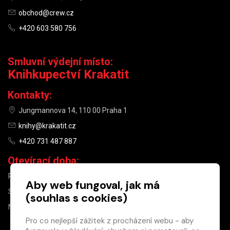
obchod@crew.cz
+420 603 580 756
Smluvní výdejní místo:
Knihkupectví Krakatit
Kontakty:
Jungmannova 14, 110 00 Praha 1
knihy@krakatit.cz
+420 731 487 887
Otevírací doba:
PO–PÁ
9:30–18:30
Aby web fungoval, jak má
SO
10:00–13:00
(souhlas s cookies)
NE
ZAVŘENO
Pro co nejlepší zážitek z procházení webu - aby