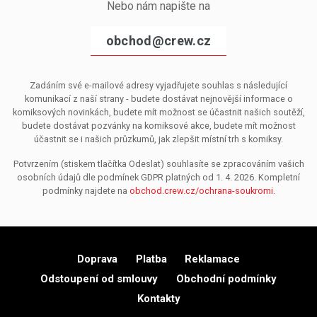
Nebo nám napište na
obchod@crew.cz
Zadáním své e-mailové adresy vyjadřujete souhlas s následující
komunikací z naší strany - budete dostávat nejnovější informace o
komiksových novinkách, budete mít možnost se účastnit našich soutěží,
budete dostávat pozvánky na komiksové akce, budete mít možnost
účastnit se i našich průzkumů, jak zlepšit místní trh s komiksy.
Potvrzením (stiskem tlačítka Odeslat) souhlasíte se zpracováním vašich
osobních údajů dle podmínek GDPR platných od 1. 4. 2026. Kompletní
podmínky najdete na
obchod.crew.cz/ochrana-soukromi
.
Doprava
Platba
Reklamace
Odstoupení od smlouvy
Obchodní podmínky
Kontakty