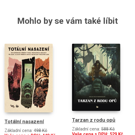
Mohlo by se vám také líbit
Tarzan z rodu opů
Totální nasazení
Základní cena:
588 Kč
Základní cena:
498 Kč
Vaše cena s DPH:
529
Kč