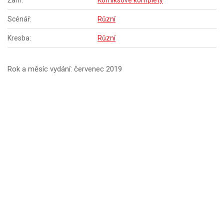
Žánr:
Komiksové komplety
Scénář:
Různí
Kresba:
Různí
Rok a měsíc vydání: červenec 2019