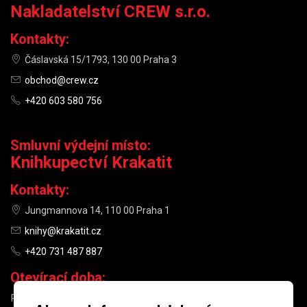
Nakladatelství CREW s.r.o.
Kontakty:
Čáslavská 15/1793, 130 00 Praha 3
obchod@crew.cz
+420 603 580 756
Smluvní výdejní místo:
Knihkupectví Krakatit
Kontakty:
Jungmannova 14, 110 00 Praha 1
knihy@krakatit.cz
+420 731 487 887
Otevírací doba:
PO–PÁ
9:30–18:30