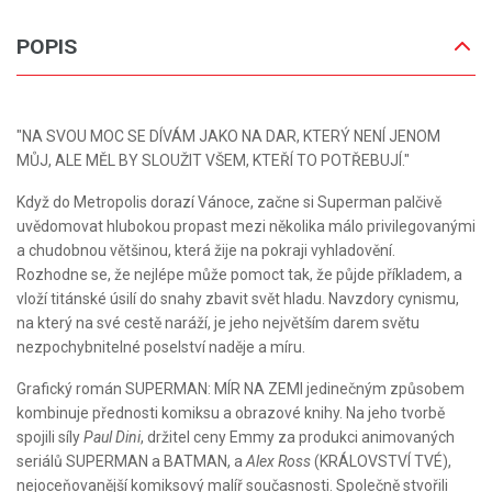
POPIS
"NA SVOU MOC SE DÍVÁM JAKO NA DAR, KTERÝ NENÍ JENOM
MŮJ, ALE MĚL BY SLOUŽIT VŠEM, KTEŘÍ TO POTŘEBUJÍ."
Když do Metropolis dorazí Vánoce, začne si Superman palčivě
uvědomovat hlubokou propast mezi několika málo privilegovanými
a chudobnou většinou, která žije na pokraji vyhladovění.
Rozhodne se, že nejlépe může pomoct tak, že půjde příkladem, a
vloží titánské úsilí do snahy zbavit svět hladu. Navzdory cynismu,
na který na své cestě naráží, je jeho největším darem světu
nezpochybnitelné poselství naděje a míru.
Grafický román SUPERMAN: MÍR NA ZEMI jedinečným způsobem
kombinuje přednosti komiksu a obrazové knihy. Na jeho tvorbě
spojili síly
Paul Dini
, držitel ceny Emmy za produkci animovaných
seriálů SUPERMAN a BATMAN, a
Alex Ross
(KRÁLOVSTVÍ TVÉ),
nejoceňovanější komiksový malíř současnosti. Společně stvořili