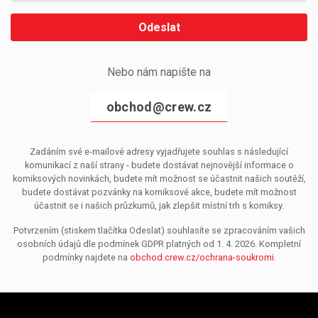
Odeslat
Nebo nám napište na
obchod@crew.cz
Zadáním své e-mailové adresy vyjadřujete souhlas s následující
komunikací z naší strany - budete dostávat nejnovější informace o
komiksových novinkách, budete mít možnost se účastnit našich soutěží,
budete dostávat pozvánky na komiksové akce, budete mít možnost
účastnit se i našich průzkumů, jak zlepšit místní trh s komiksy.
Potvrzením (stiskem tlačítka Odeslat) souhlasíte se zpracováním vašich
osobních údajů dle podmínek GDPR platných od 1. 4. 2026. Kompletní
podmínky najdete na
obchod.crew.cz/ochrana-soukromi
.