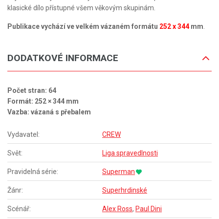
klasické dílo přístupné všem věkovým skupinám.
Publikace vychází ve velkém vázaném formátu
252 x 344
mm
.
DODATKOVÉ INFORMACE
Počet stran: 64
Formát: 252 × 344 mm
Vazba: vázaná s přebalem
Vydavatel:
CREW
Svět:
Liga spravedlnosti
Pravidelná série:
Superman
Žánr:
Superhrdinské
Scénář:
Alex Ross
,
Paul Dini