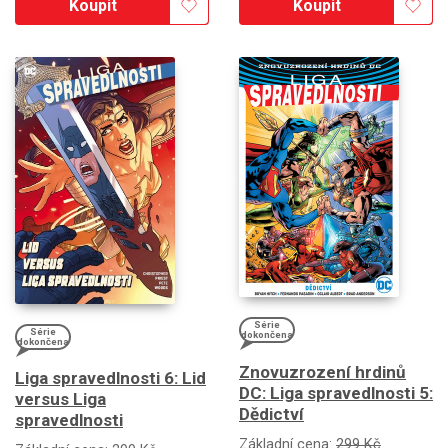
Koupit
Koupit
Série
Série
dokončena
dokončena
Znovuzrození hrdinů
Liga spravedlnosti 6: Lid
DC: Liga spravedlnosti 5:
versus Liga
Dědictví
spravedlnosti
Základní cena:
299 Kč