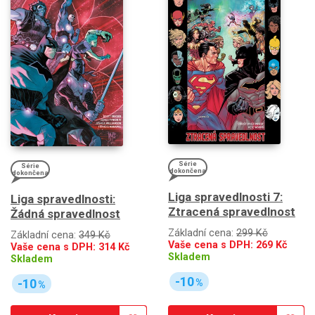
Série
Série
dokončena
dokončena
Liga spravedlnosti 7:
Liga spravedlnosti:
Ztracená spravedlnost
Žádná spravedlnost
Základní cena:
299 Kč
Základní cena:
349 Kč
Vaše cena s DPH:
269
Kč
Vaše cena s DPH:
314
Kč
Skladem
Skladem
-10
-10
%
%