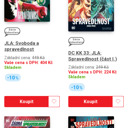
Série
dokončena
Série
JLA: Svoboda a
dokončena
spravedlnost
DC KK 33: JLA:
Základní cena:
449 Kč
Spravedlnost (část I.)
Vaše cena s DPH:
404
Kč
Základní cena:
249 Kč
Skladem
Vaše cena s DPH:
224
Kč
Skladem
-10
%
-10
%
Koupit
Koupit