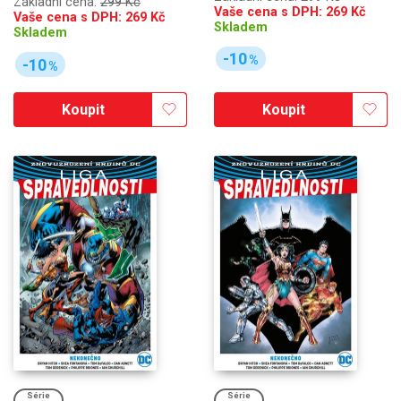
Základní cena:
299 Kč
Vaše cena s DPH:
269
Kč
Vaše cena s DPH:
269
Kč
Skladem
Skladem
-10
%
-10
%
Koupit
Koupit
Série
Série