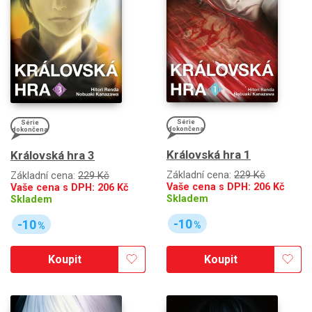
Série
Série
dokončena
dokončena
Královská hra 1
Královská hra 3
Základní cena:
229 Kč
Základní cena:
229 Kč
Vaše cena s DPH:
206
Kč
Vaše cena s DPH:
206
Kč
Skladem
Skladem
-10
-10
%
%
Koupit
Koupit