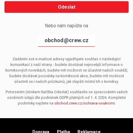
Odeslat
Nebo nám napište na
obchod@crew.cz
Zadáním své e-mailové adresy vyjadřujete souhlas s následující
komunikací z naší strany - budete dostávat nejnovější informace o
komiksových novinkách, budete mít možnost se účastnit našich soutěží,
budete dostávat pozvánky na komiksové akce, budete mít možnost
účastnit se i našich průzkumů, jak zlepšit místní trh s komiksy.
Potvrzením (stiskem tlačítka Odeslat) souhlasíte se zpracováním vašich
osobních údajů dle podmínek GDPR platných od 1. 4. 2026. Kompletní
podmínky najdete na
obchod.crew.cz/ochrana-soukromi
.
Doprava
Platba
Reklamace