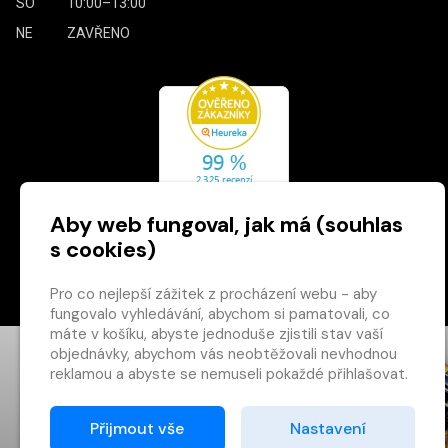
SO
10:00–13:00
NE
ZAVŘENO
Aby web fungoval, jak má (souhlas
s cookies)
Zásady cookies
Pro co nejlepší zážitek z procházení webu - aby
fungovalo vyhledávání, abychom si pamatovali, co
×
máte v košíku, abyste jednoduše zjistili stav vaší
objednávky, abychom vás neobtěžovali nevhodnou
Máte u nás již
reklamou a abyste se nemuseli pokaždé přihlašovat.
registrovaný
účet?
Proto od vás potřebujeme souhlas se
zpracováním
souborů cookies
, tj. malých souborů, které se
Přijmout vše
Nastavení
Registrací získáte slevu
dočasně ukládají ve vašem prohlížeči. Děkujeme, že