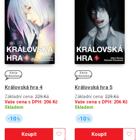
Série
Série
dokončena
dokončena
Královská hra 4
Královská hra 5
Základní cena:
229 Kč
Základní cena:
229 Kč
Vaše cena s DPH:
206
Kč
Vaše cena s DPH:
206
Kč
Skladem
Skladem
-10
-10
%
%
Koupit
Koupit