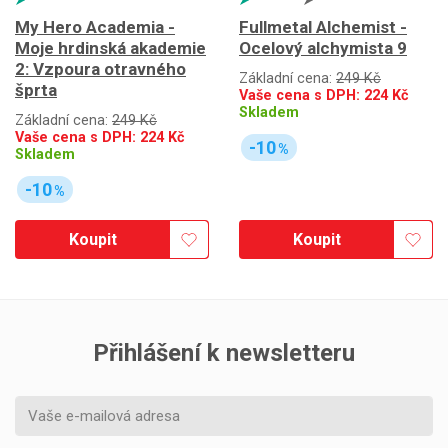
My Hero Academia -
Fullmetal Alchemist -
Moje hrdinská akademie
Ocelový alchymista 9
2: Vzpoura otravného
Základní cena:
249 Kč
šprta
Vaše cena s DPH:
224
Kč
Skladem
Základní cena:
249 Kč
Vaše cena s DPH:
224
Kč
-10
%
Skladem
-10
%
Koupit
Koupit
Přihlášení k newsletteru