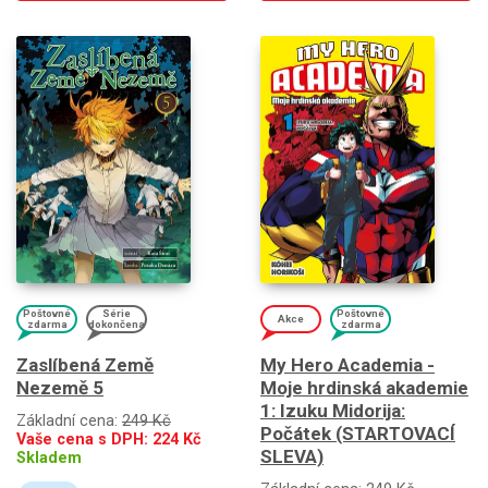
Poštovné
Série
Poštovné
Akce
zdarma
dokončena
zdarma
Zaslíbená Země
My Hero Academia -
Nezemě 5
Moje hrdinská akademie
1: Izuku Midorija:
Základní cena:
249 Kč
Počátek (STARTOVACÍ
Vaše cena s DPH:
224
Kč
SLEVA)
Skladem