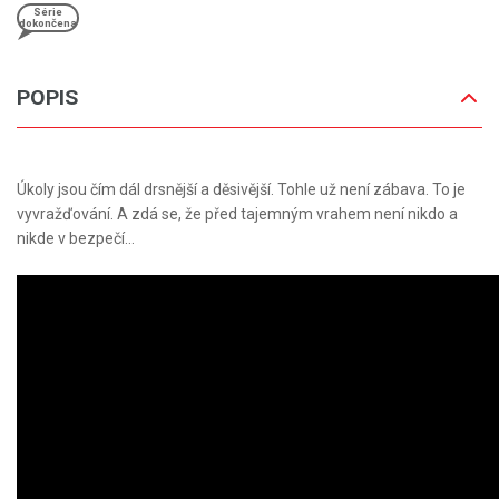
Série
dokončena
POPIS
Úkoly jsou čím dál drsnější a děsivější. Tohle už není zábava. To je
vyvražďování. A zdá se, že před tajemným vrahem není nikdo a
nikde v bezpečí…