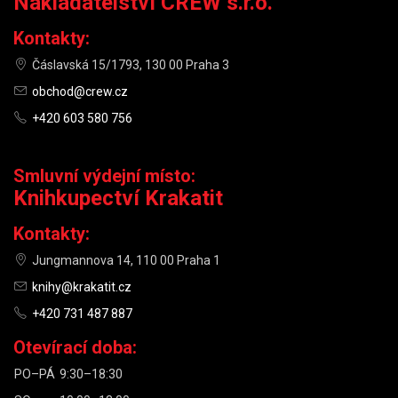
Nakladatelství CREW s.r.o.
Kontakty:
Čáslavská 15/1793, 130 00 Praha 3
obchod@crew.cz
+420 603 580 756
Smluvní výdejní místo:
Knihkupectví Krakatit
Kontakty:
Jungmannova 14, 110 00 Praha 1
knihy@krakatit.cz
+420 731 487 887
Otevírací doba:
PO–PÁ
9:30–18:30