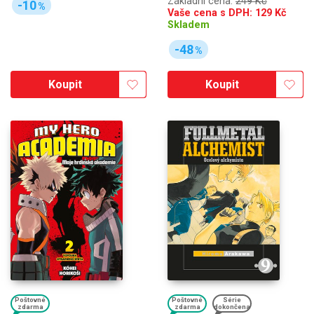
Základní cena:
249 Kč
-10
%
Vaše cena s DPH:
129
Kč
Skladem
-48
%
Koupit
Koupit
Poštovné
Poštovné
Série
zdarma
zdarma
dokončena