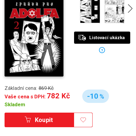
Listovací ukázka
?
Základní cena:
869 Kč
782 Kč
-10
%
Vaše cena s DPH:
Skladem
Koupit