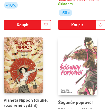
Skladem
-10
%
-50
%
Koupit
Koupit
Planeta Nippon (druhé,
Šógunův popravčí
rozšířené vydání)