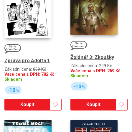
Série
dokončena
Série
dokončena
Žoldnéř 3: Zkoušky
Zpráva pro Adolfa 1
Základní cena:
299 Kč
Základní cena:
869 Kč
Vaše cena s DPH:
269
Kč
Vaše cena s DPH:
782
Kč
Skladem
Skladem
-10
%
-10
%
Koupit
Koupit