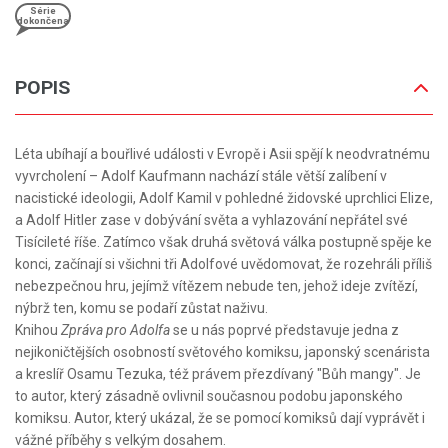
Série
dokončena
POPIS
Léta ubíhají a bouřlivé události v Evropě i Asii spějí k neodvratnému
vyvrcholení – Adolf Kaufmann nachází stále větší zalíbení v
nacistické ideologii, Adolf Kamil v pohledné židovské uprchlici Elize,
a Adolf Hitler zase v dobývání světa a vyhlazování nepřátel své
Tisícileté říše. Zatímco však druhá světová válka postupně spěje ke
konci, začínají si všichni tři Adolfové uvědomovat, že rozehráli příliš
nebezpečnou hru, jejímž vítězem nebude ten, jehož ideje zvítězí,
nýbrž ten, komu se podaří zůstat naživu.
Knihou
Zpráva pro Adolfa
se u nás poprvé představuje jedna z
nejikoničtějších osobností světového komiksu, japonský scenárista
a kreslíř Osamu Tezuka, též právem přezdívaný "Bůh mangy". Je
to autor, který zásadně ovlivnil současnou podobu japonského
komiksu. Autor, který ukázal, že se pomocí komiksů dají vyprávět i
vážné příběhy s velkým dosahem.