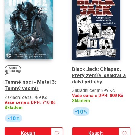
Black Jack: Chlapec,
Série
dokončena
který zemřel dvakrát a
další příběhy
Temné noci - Metal 3:
Temný vesmír
Základní cena:
899 Kč
Vaše cena s DPH:
809
Kč
Základní cena:
789 Kč
Skladem
Vaše cena s DPH:
710
Kč
Skladem
-10
%
-10
%
Koupit
Koupit