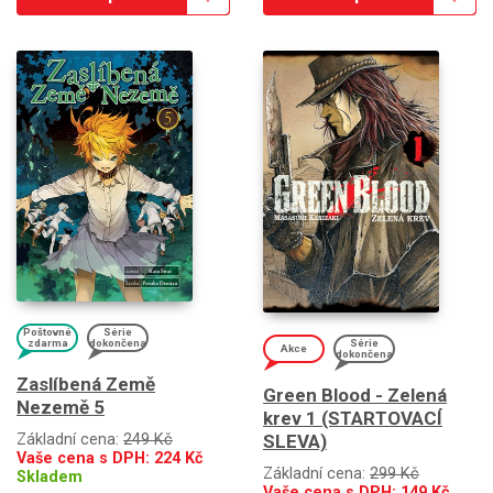
Poštovné
Série
zdarma
dokončena
Série
Akce
dokončena
Zaslíbená Země
Green Blood - Zelená
Nezemě 5
krev 1 (STARTOVACÍ
SLEVA)
Základní cena:
249 Kč
Vaše cena s DPH:
224
Kč
Základní cena:
299 Kč
Skladem
Vaše cena s DPH:
149
Kč