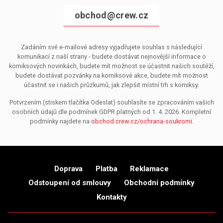
obchod@crew.cz
Zadáním své e-mailové adresy vyjadřujete souhlas s následující
komunikací z naší strany - budete dostávat nejnovější informace o
komiksových novinkách, budete mít možnost se účastnit našich soutěží,
budete dostávat pozvánky na komiksové akce, budete mít možnost
účastnit se i našich průzkumů, jak zlepšit místní trh s komiksy.
Potvrzením (stiskem tlačítka Odeslat) souhlasíte se zpracováním vašich
osobních údajů dle podmínek GDPR platných od 1. 4. 2026. Kompletní
podmínky najdete na
obchod.crew.cz/ochrana-soukromi
.
Doprava
Platba
Reklamace
Odstoupení od smlouvy
Obchodní podmínky
Kontakty