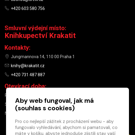
+420 603 580 756
Smluvní výdejní místo:
Knihkupectví Krakatit
Kontakty:
Jungmannova 14, 110 00 Praha 1
knihy@krakatit.cz
+420 731 487 887
Otevírací doba:
PO–PÁ
9:30–18:30
Aby web fungoval, jak má
SO
10:00–13:00
(souhlas s cookies)
NE
ZAVŘENO
Pro co nejlepší zážitek z procházení webu - aby
fungovalo vyhledávání, abychom si pamatovali, co
×
máte v košíku, abyste jednoduše zjistili stav vaší