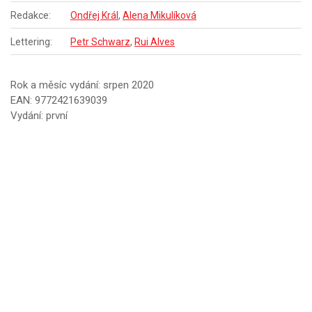
Redakce:
Ondřej Král
,
Alena Mikulíková
Lettering:
Petr Schwarz
,
Rui Alves
Rok a měsíc vydání: srpen 2020
EAN: 9772421639039
Vydání: první