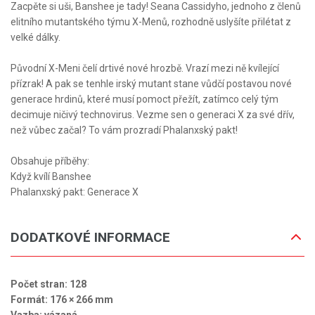
Zacpěte si uši, Banshee je tady! Seana Cassidyho, jednoho z členů
elitního mutantského týmu X-Menů, rozhodně uslyšíte přilétat z
velké dálky.
Původní X-Meni čelí drtivé nové hrozbě. Vrazí mezi ně kvílející
přízrak! A pak se tenhle irský mutant stane vůdčí postavou nové
generace hrdinů, které musí pomoct přežít, zatímco celý tým
decimuje ničivý technovirus. Vezme sen o generaci X za své dřív,
než vůbec začal? To vám prozradí Phalanxský pakt!
Obsahuje příběhy:
Když kvílí Banshee
Phalanxský pakt: Generace X
DODATKOVÉ INFORMACE
Počet stran: 128
Formát: 176 × 266 mm
Vazba: vázaná