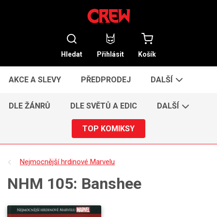
Hledat
Přihlásit
Košík
AKCE A SLEVY
PŘEDPRODEJ
DALŠÍ
DLE ŽÁNRŮ
DLE SVĚTŮ A EDIC
DALŠÍ
TOP KOMIKSY
Nejmocnější hrdinové Marvelu
NHM 105: Banshee