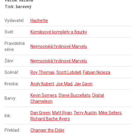
Tisk: barevný
Vydavatel:
Hachette
Svět:
Komiksové komplety a figurky
Pravidelná
Nejmocnější hrdinové Marvelu
série:
Žánr:
Nejmocnější hrdinové Marvelu
Scénář:
Roy Thomas
,
Scott Lobdell
,
Fabian Nicieza
Kresba:
Andy Kubert
,
Joe Mad
,
Jay Gavin
Kevin Somers
,
Steve Buccellato
,
Digital
Barvy:
Chameleon
Dan Green
,
Matt Ryan
,
Terry Austin
,
Mike Sellers
,
Ink:
Richard Bache Ayers
Překlad:
Changer the Elder