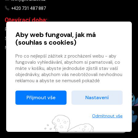
+420 731 487 887
Otevírací doba:
PO–PÁ
9:30–18:30
Aby web fungoval, jak má
SO
10:00–13:00
(souhlas s cookies)
NE
ZAVŘENO
Pro co nejlepší zážitek z procházení webu - aby
fungovalo vyhledávání, abychom si pamatovali, co
×
máte v košíku, abyste jednoduše zjistili stav vaší
objednávky, abychom vás neobtěžovali nevhodnou
Máte u nás již
reklamou a abyste se nemuseli pokaždé
registrovaný
přihlašovat.
účet?
Proto od vás potřebujeme souhlas se
Přijmout vše
Nastavení
Registrací získáte slevu
zpracováním souborů cookies
, tj. malých souborů,
na zboží ve výši 15 %
které se dočasně ukládají ve vašem prohlížeči.
a další výhody.
Děkujeme, že nám ho dáte a pomůžete nám tak
Odmítnout vše
Zásady cookies
web zlepšovat.
Registrovat