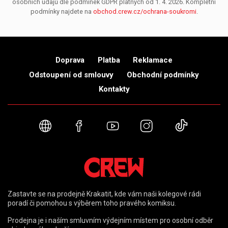
osobních údajů dle podmínek GDPR platných od 1. 4. 2026. Kompletní
podmínky najdete na
obchod.crew.cz/ochrana-soukromi
.
Doprava
Platba
Reklamace
Odstoupení od smlouvy
Obchodní podmínky
Kontakty
Webové stránky
Facebook
YouTube
Instagram
TikTok
Zastavte se na prodejně Krakatit, kde vám naši kolegové rádi
poradí či pomohou s výběrem toho pravého komiksu.
Prodejna je i naším smluvním výdejním místem pro osobní odběr