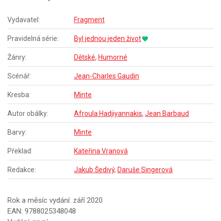
Vydavatel:
Fragment
Pravidelná série:
Byl jednou jeden život
Žánry:
Dětské
,
Humorné
Scénář:
Jean-Charles Gaudin
Kresba:
Minte
Autor obálky:
Afroula Hadjiyannakis
,
Jean Barbaud
Barvy:
Minte
Překlad:
Kateřina Vranová
Redakce:
Jakub Šedivý
,
Daruše Singerová
Rok a měsíc vydání: září 2020
EAN: 9788025348048