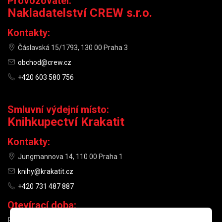
Provozovatel:
Nakladatelství CREW s.r.o.
Kontakty:
Čáslavská 15/1793, 130 00 Praha 3
obchod@crew.cz
+420 603 580 756
Smluvní výdejní místo:
Knihkupectví Krakatit
Kontakty:
Jungmannova 14, 110 00 Praha 1
knihy@krakatit.cz
+420 731 487 887
Otevírací doba:
PO–PÁ
9:30–18:30