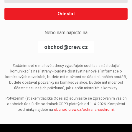
Odeslat
Nebo nám napište na
obchod@crew.cz
Zadáním své e-mailové adresy vyjadřujete souhlas s následující
komunikací z naší strany - budete dostávat nejnovější informace o
komiksových novinkách, budete mít možnost se účastnit našich soutěží,
budete dostávat pozvánky na komiksové akce, budete mít možnost
účastnit se i našich průzkumů, jak zlepšit místní trh s komiksy.
Potvrzením (stiskem tlačítka Odeslat) souhlasíte se zpracováním vašich
osobních údajů dle podmínek GDPR platných od 1. 4. 2026. Kompletní
podmínky najdete na
obchod.crew.cz/ochrana-soukromi
.