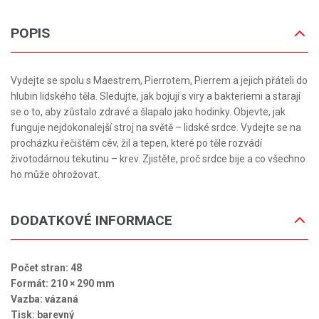
POPIS
Vydejte se spolu s Maestrem, Pierrotem, Pierrem a jejich přáteli do
hlubin lidského těla. Sledujte, jak bojují s viry a bakteriemi a starají
se o to, aby zůstalo zdravé a šlapalo jako hodinky. Objevte, jak
funguje nejdokonalejší stroj na světě – lidské srdce. Vydejte se na
procházku řečištěm cév, žil a tepen, které po těle rozvádí
životodárnou tekutinu – krev. Zjistěte, proč srdce bije a co všechno
ho může ohrožovat.
DODATKOVÉ INFORMACE
Počet stran: 48
Formát: 210 × 290 mm
Vazba: vázaná
Tisk: barevný