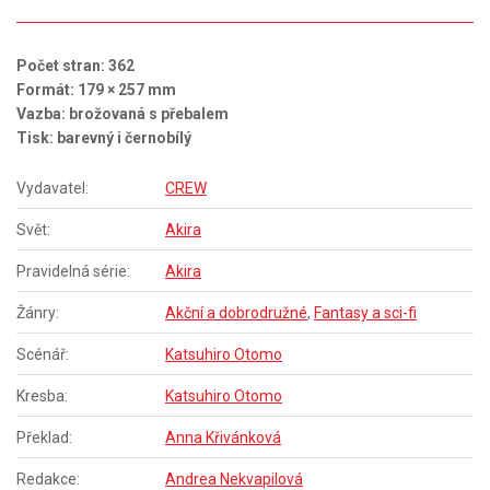
Počet stran: 362
Formát: 179 × 257 mm
Vazba: brožovaná s přebalem
Tisk: barevný i černobílý
Vydavatel:
CREW
Svět:
Akira
Pravidelná série:
Akira
Žánry:
Akční a dobrodružné
,
Fantasy a sci-fi
Scénář:
Katsuhiro Otomo
Kresba:
Katsuhiro Otomo
Překlad:
Anna Křivánková
Redakce:
Andrea Nekvapilová