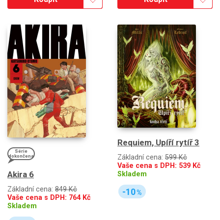
Requiem, Upíří rytíř 3
Série
Základní cena:
599 Kč
dokončena
Vaše cena s DPH:
539
Kč
Akira 6
Skladem
Základní cena:
849 Kč
-10
%
Vaše cena s DPH:
764
Kč
Skladem