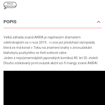
Série
dokončena
POPIS
Velká záhada zvaná AKIRA je napínavým dramatem
odehrávajícím se v roce 2019... v roce jež předchází olympiádě,
která se má konat v Tokiu na znamení snahy o znovuzískání
blahobytu pozbytého ve třetí světové válce.
Jeden z nejvýznamnějších japonských komiksů 80. let 20. století.
Dlouho očekávaný první svazek akční sci-fi mangy zvané AKIRA!