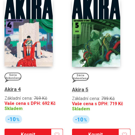
Série
Série
dokončena
dokončena
Akira 4
Akira 5
Základní cena:
769 Kč
Základní cena:
799 Kč
Vaše cena s DPH:
692
Kč
Vaše cena s DPH:
719
Kč
Skladem
Skladem
-10
-10
%
%
Koupit
Koupit