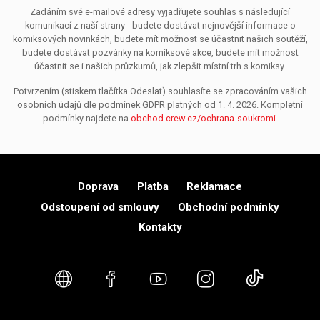
Zadáním své e-mailové adresy vyjadřujete souhlas s následující
komunikací z naší strany - budete dostávat nejnovější informace o
komiksových novinkách, budete mít možnost se účastnit našich soutěží,
budete dostávat pozvánky na komiksové akce, budete mít možnost
účastnit se i našich průzkumů, jak zlepšit místní trh s komiksy.
Potvrzením (stiskem tlačítka Odeslat) souhlasíte se zpracováním vašich
osobních údajů dle podmínek GDPR platných od 1. 4. 2026. Kompletní
podmínky najdete na
obchod.crew.cz/ochrana-soukromi
.
Doprava
Platba
Reklamace
Odstoupení od smlouvy
Obchodní podmínky
Kontakty
Webové stránky
Facebook
YouTube
Instagram
TikTok