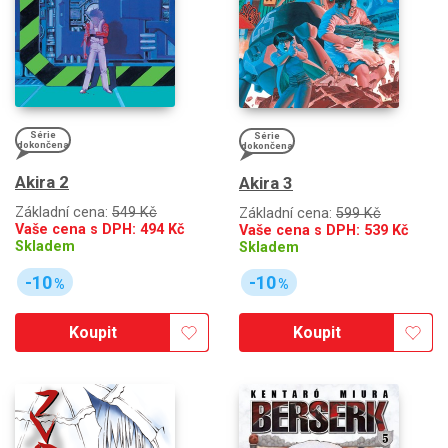
Série
Série
dokončena
dokončena
Akira 2
Akira 3
Základní cena:
549 Kč
Základní cena:
599 Kč
Vaše cena s DPH:
494
Kč
Vaše cena s DPH:
539
Kč
Skladem
Skladem
-10
-10
%
%
Koupit
Koupit