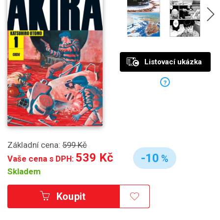
Listovací ukázka
?
Základní cena:
599 Kč
539 Kč
-10
%
Vaše cena s DPH:
Skladem
Koupit