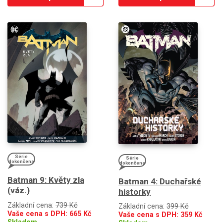
Série
Série
dokončena
dokončena
Batman 9: Květy zla
Batman 4: Duchařské
(váz.)
historky
Základní cena:
739 Kč
Základní cena:
399 Kč
Vaše cena s DPH:
665
Kč
Vaše cena s DPH:
359
Kč