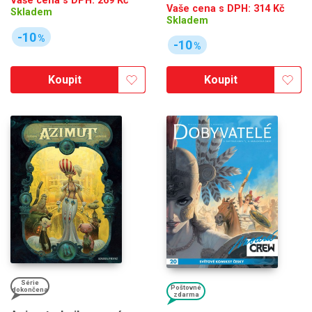
Vaše cena s DPH:
269
Kč
Vaše cena s DPH:
314
Kč
Skladem
Skladem
-10
%
-10
%
Koupit
Koupit
Série
Poštovné
dokončena
zdarma