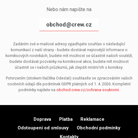
Nebo nám napište na
obchod@crew.cz
Zadáním své e-mailové adresy vyjadřujete souhlas s následující
komunikací z naší strany - budete dostávat nejnovější informace o
komiksových novinkách, budete mít možnost se účastnit našich soutěží,
budete dostávat pozvánky na komiksové akce, budete mít možnost
účastnit se i našich průzkumů, jak zlepšit místní trh s komiksy.
Potvrzením (stiskem tlačítka Odeslat) souhlasíte se zpracováním vašich
osobních údajů dle podmínek GDPR platných od 1. 4. 2026. Kompletní
podmínky najdete na
obchod.crew.cz/ochrana-soukromi
.
Doprava
Platba
Reklamace
Odstoupení od smlouvy
Obchodní podmínky
Kontakty