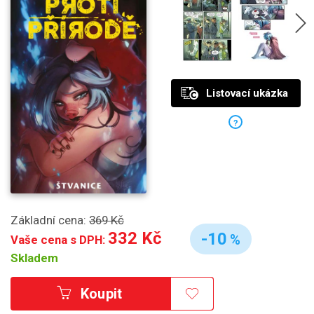
Listovací ukázka
?
Základní cena:
369 Kč
332 Kč
-10
%
Vaše cena s DPH:
Skladem
Koupit