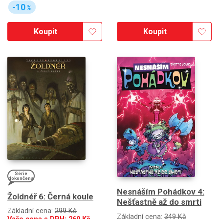
-10
%
Koupit
Koupit
Série
dokončena
Nesnáším Pohádkov 4:
Žoldnéř 6: Černá koule
Nešťastně až do smrti
Základní cena:
299 Kč
Základní cena:
349 Kč