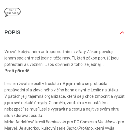
Série
dokončena
POPIS
Ve světě obývaném antropomorfními zvířaty Zákon povoluje
jenom spojení mezi jedinci téže rasy. Ti, kteří zákon poruší, jsou
potrestáni a uvězněni. Jsou obviněni z toho, že jednají...
Proti přírodě
Lesliein život se ocitl v troskách. V jejím nitru se probudila
prapůvodní síla zlovolného vlčího boha a nyní je Leslie na útěku.
V patách je jí tajemná organizace, která se jí chce zmocnit a využít
ji pro své nekalé úmysly. Osamělá, zoufalá a v neustálém
nebezpečí se musí Leslie vypravit na cestu a najít ve svém nitru
sílu vzdorovat osudu.
Mirka Andolfová kreslí
Bombshell
s pro DC Comics a
Ms. Marvel
pro
Marvel. Je autorkou kultovní série
Sacro/Profano
, která vyšla