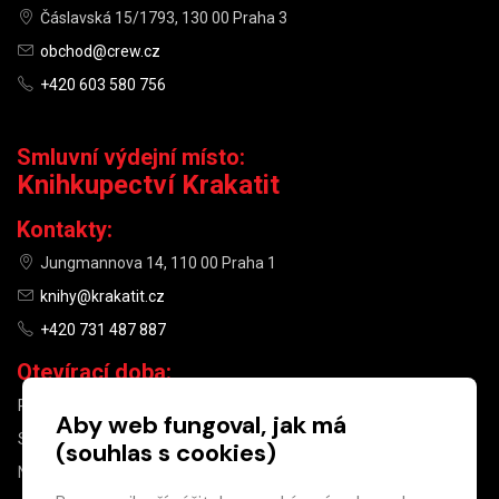
Čáslavská 15/1793, 130 00 Praha 3
obchod@crew.cz
+420 603 580 756
Smluvní výdejní místo:
Knihkupectví Krakatit
Kontakty:
Jungmannova 14, 110 00 Praha 1
knihy@krakatit.cz
+420 731 487 887
Otevírací doba:
PO–PÁ
9:30–18:30
Aby web fungoval, jak má
SO
10:00–13:00
(souhlas s cookies)
NE
ZAVŘENO