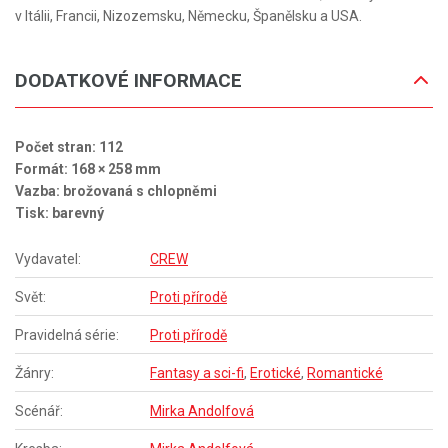
v Itálii, Francii, Nizozemsku, Německu, Španělsku a USA.
DODATKOVÉ INFORMACE
Počet stran: 112
Formát: 168 × 258 mm
Vazba: brožovaná s chlopněmi
Tisk: barevný
Vydavatel:
CREW
Svět:
Proti přírodě
Pravidelná série:
Proti přírodě
Žánry:
Fantasy a sci-fi
,
Erotické
,
Romantické
Scénář:
Mirka Andolfová