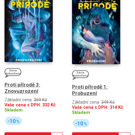
Série
Série
dokončena
dokončena
Proti přírodě 3:
Proti přírodě 1:
Znovuzrození
Probuzení
Základní cena:
369 Kč
Základní cena:
349 Kč
Vaše cena s DPH:
332
Kč
Vaše cena s DPH:
314
Kč
Skladem
Skladem
-10
%
-10
%