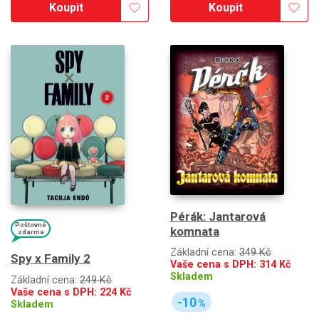
Koupit
Koupit
Pérák: Jantarová
Poštovné
komnata
zdarma
Základní cena:
349 Kč
Spy x Family 2
Vaše cena s DPH:
314
Kč
Skladem
Základní cena:
249 Kč
Vaše cena s DPH:
224
Kč
-10
%
Skladem