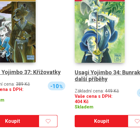
 Yojimbo 37: Křižovatky
Usagi Yojimbo 34: Bunrak
další příběhy
ní cena:
389 Kč
-10
%
ena s DPH:
Základní cena:
449 Kč
Vaše cena s DPH:
em
404
Kč
Skladem
Koupit
Koupit