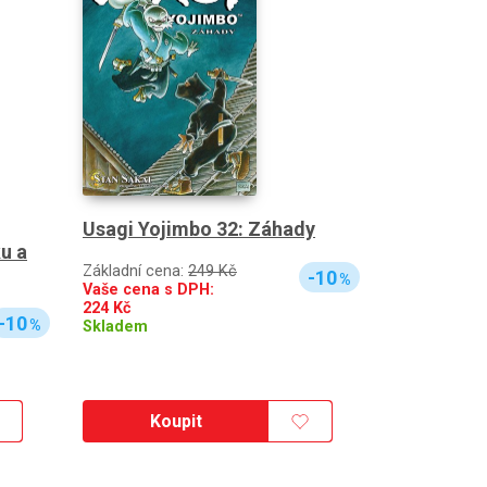
Usagi Yojimbo 32: Záhady
u a
Základní cena:
249 Kč
-10
%
Vaše cena s DPH:
224
Kč
-10
%
Skladem
Koupit