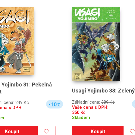
 Yojimbo 31: Pekelná
Usagi Yojimbo 38: Zelený
a
Základní cena:
389 Kč
ní cena:
249 Kč
-10
%
Vaše cena s DPH:
ena s DPH:
350
Kč
Skladem
em
Koupit
Koupit