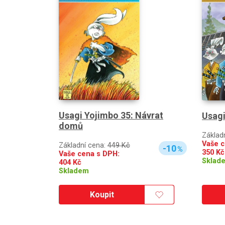
Usagi Yojimbo 35: Návrat
Usagi
domů
Základ
Vaše c
Základní cena:
449 Kč
-10
%
350
Kč
Vaše cena s DPH:
Sklad
404
Kč
Skladem
Koupit