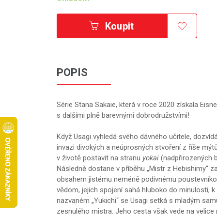
Koupit
POPIS
Série Stana Sakaie, která v roce 2020 získala Eisner
s dalšími plně barevnými dobrodružstvími!
Když Usagi vyhledá svého dávného učitele, dozvídá
invazi divokých a neúprosných stvoření z říše mý
v životě postavit na stranu
yokai
(nadpřirozených b
Následně dostane v příběhu „Mistr z Hebishimy“ za
obsahem jistému neméně podivnému poustevníkovi. A
vědom, jejich spojení sahá hluboko do minulosti, k
nazvaném „Yukichi“ se Usagi setká s mladým samura
zesnulého mistra. Jeho cesta však vede na velice