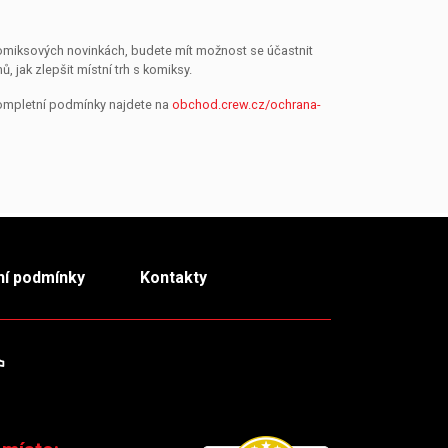
 komiksových novinkách, budete mít možnost se účastnit
jak zlepšit místní trh s komiksy.
Kompletní podmínky najdete na
obchod.crew.cz/ochrana-
í podmínky
Kontakty
m
TikTok