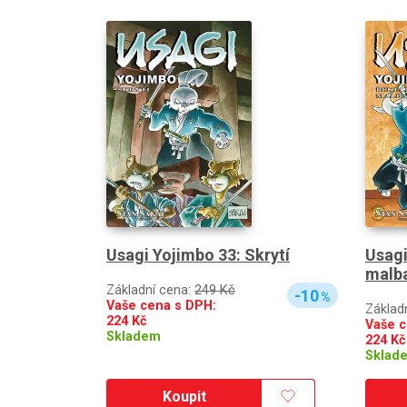
Usagi Yojimbo 33: Skrytí
Usagi
malb
Základní cena:
249 Kč
-10
%
Vaše cena s DPH:
Základ
224
Kč
Vaše c
Skladem
224
Kč
Sklad
Koupit