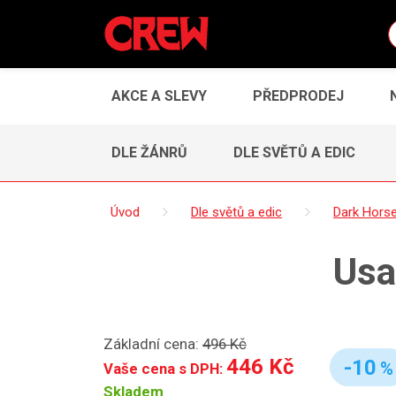
AKCE A SLEVY
PŘEDPRODEJ
DLE ŽÁNRŮ
DLE SVĚTŮ A EDIC
Úvod
Dle světů a edic
Dark Hors
Usa
Základní cena:
496 Kč
446 Kč
-10
%
Vaše cena s DPH:
Skladem