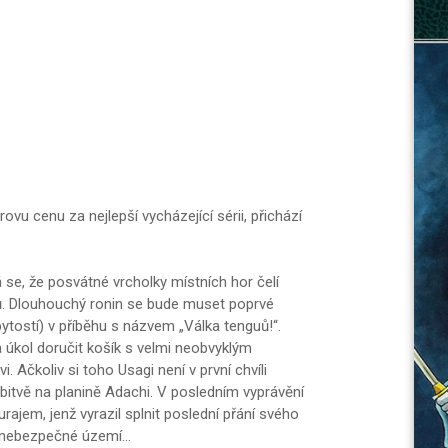
ovu cenu za nejlepší vycházející sérii, přichází
 se, že posvátné vrcholky místních hor čelí
tů. Dlouhouchý ronin se bude muset poprvé
ytostí) v příběhu s názvem „Válka tenguů!“.
 úkol doručit košík s velmi neobvyklým
čkoliv si toho Usagi není v první chvíli
 bitvě na planině Adachi. V posledním vyprávění
jem, jenž vyrazil splnit poslední přání svého
 nebezpečné území...