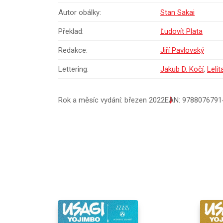
Autor obálky:
Stan Sakai
Překlad:
Ľudovít Plata
Redakce:
Jiří Pavlovský
Lettering:
Jakub D. Kočí
,
Lelit
Rok a měsíc vydání: březen 2022
EAN: 9788076791