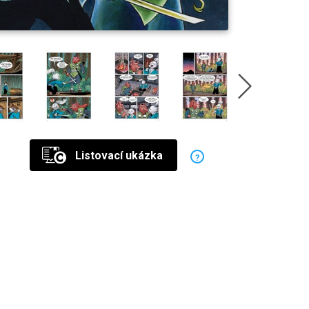
Listovací ukázka
?