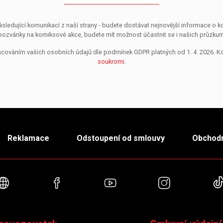
sledující komunikací z naší strany - budete dostávat nejnovější informace o
pozvánky na komiksové akce, budete mít možnost účastnit se i našich průzkumů, 
pracováním vašich osobních údajů dle podmínek GDPR platných od 1. 4. 2026. 
soukromi
.
Reklamace
Odstoupení od smlouvy
Obchodn
Webové stránky
Facebook
YouTube
Instagra