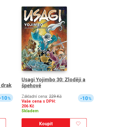
Usagi Yojimbo 30: Zloději a
 drak
špehové
Základní cena:
229 Kč
-10
-10
%
%
Vaše cena s DPH:
206
Kč
Skladem
Koupit