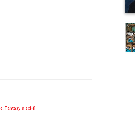
né
,
Fantasy a sci-fi