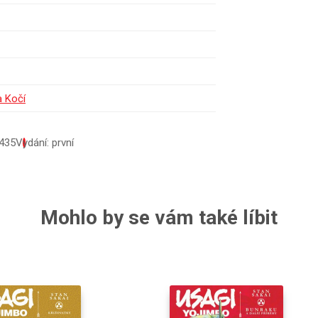
a Kočí
435
Vydání: první
Mohlo by se vám také líbit