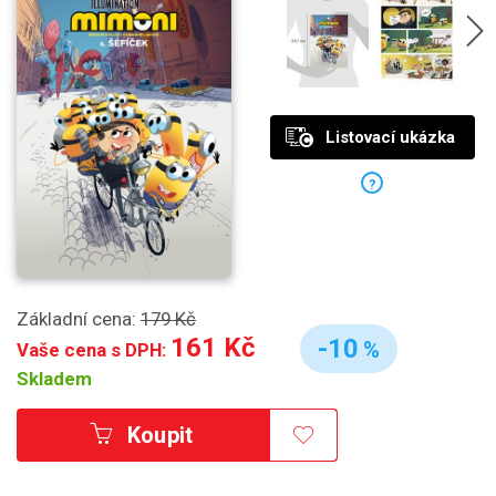
Listovací ukázka
?
Základní cena:
179 Kč
161 Kč
-10
%
Vaše cena s DPH:
Skladem
Koupit