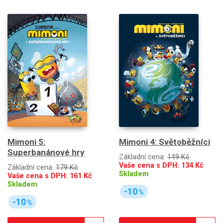
Mimoni 5:
Mimoni 4: Světoběžníci
Superbanánové hry
Základní cena:
149 Kč
Vaše cena s DPH:
134
Kč
Základní cena:
179 Kč
Skladem
Vaše cena s DPH:
161
Kč
Skladem
-10
%
-10
%