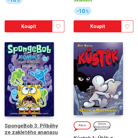
Skladem
%
-10
%
Koupit
Koupit
Série
SpongeBob 3: Příběhy
Akce
dokončena
ze zakletého ananasu