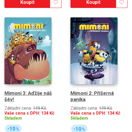
Koupit
Koupit
Mimoni 3: Aďžije náš
Mimoni 2: Příšerná
šév!
panika
Základní cena:
149 Kč
Základní cena:
149 Kč
Vaše cena s DPH:
134
Kč
Vaše cena s DPH:
134
Kč
Skladem
Skladem
-10
-10
%
%