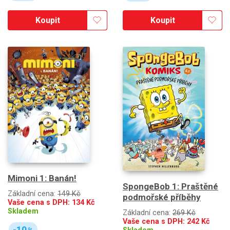
Koupit
Koupit
Mimoni 1: Banán!
SpongeBob 1: Praštěné
Základní cena:
149 Kč
podmořské příběhy
Vaše cena s DPH:
134
Kč
Skladem
Základní cena:
269 Kč
Vaše cena s DPH:
242
Kč
-10