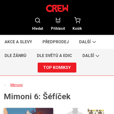
Hledat
Přihlásit
Košík
AKCE A SLEVY
PŘEDPRODEJ
DALŠÍ
DLE ŽÁNRŮ
DLE SVĚTŮ A EDIC
DALŠÍ
TOP KOMIKSY
Mimoni
Mimoni 6: Šéfíček