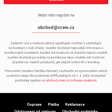
Nebo nám napište na
obchod@crew.cz
Zadáním své e-mailové adresy vyjadřujete souhlas s následující
komunikací z naší strany - budete dostávat nejnovější informace o
komiksových novinkách, budete mít možnost se účastnit našich soutěží,
budete dostávat pozvánky na komiksové akce, budete mít možnost
účastnit se i našich průzkumů, jak zlepšit místní trh s komiksy.
Potvrzením (stiskem tlačítka Odeslat) souhlasíte se zpracováním vašich
osobních údajů dle podmínek GDPR platných od 1. 4. 2026. Kompletní
podmínky najdete na
obchod.crew.cz/ochrana-soukromi
.
Doprava
Platba
Reklamace
Odstoupení od smlouvy
Obchodní podmínky