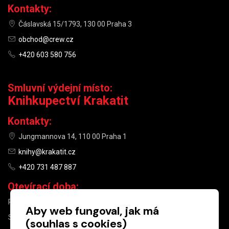
Kontakty:
Čáslavská 15/1793, 130 00 Praha 3
obchod@crew.cz
+420 603 580 756
Smluvní výdejní místo:
Knihkupectví Krakatit
Kontakty:
Jungmannova 14, 110 00 Praha 1
knihy@krakatit.cz
+420 731 487 887
Otevírací doba:
PO–PÁ
9:30–18:30
Aby web fungoval, jak má
SO
10:00–13:00
(souhlas s cookies)