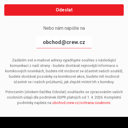
Odeslat
Nebo nám napište na
obchod@crew.cz
Zadáním své e-mailové adresy vyjadřujete souhlas s následující
komunikací z naší strany - budete dostávat nejnovější informace o
komiksových novinkách, budete mít možnost se účastnit našich soutěží,
budete dostávat pozvánky na komiksové akce, budete mít možnost
účastnit se i našich průzkumů, jak zlepšit místní trh s komiksy.
Potvrzením (stiskem tlačítka Odeslat) souhlasíte se zpracováním vašich
osobních údajů dle podmínek GDPR platných od 1. 4. 2026. Kompletní
podmínky najdete na
obchod.crew.cz/ochrana-soukromi
.