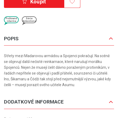
Koupit
Poštovné
Série
zdarma
dokončena
POPIS
Střety mezi Madarovou armádou a Spojenci pokračují. Na scéně
se objevují další nečisté reinkarnace, které narušují morálku
Spojenců. Nejen že musejí čelit dávno poraženým protivníkům, v
řadách nepřítele se objevují i padlí přátelé, sourozenci či učitelé.
Ino, Šikamaru a Čódži tak stojí před nejsmutnější výzvou, jaké kdy
čelili – musejí porazit svého učitele Asumu.
DODATKOVÉ INFORMACE