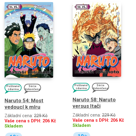
Poštovné
Série
Poštovné
Série
zdarma
dokončena
zdarma
dokončena
Naruto 58: Naruto
Naruto 54: Most
versus Itači
vedoucí k míru
Základní cena:
229 Kč
Základní cena:
229 Kč
Vaše cena s DPH:
206
Kč
Vaše cena s DPH:
206
Kč
Skladem
Skladem