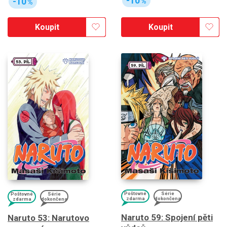
-10
-10
%
%
Koupit
Koupit
Poštovné
Série
Poštovné
Série
zdarma
dokončena
zdarma
dokončena
Naruto 59: Spojení pěti
Naruto 53: Narutovo