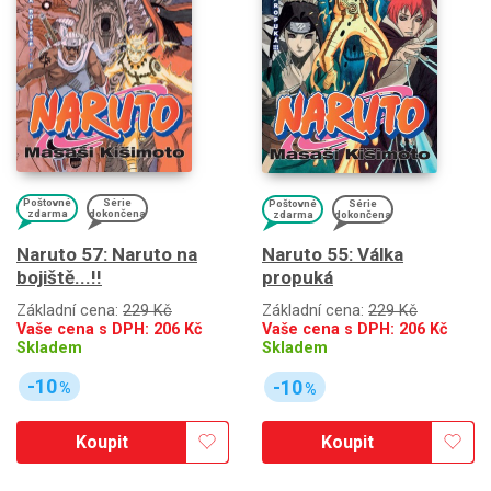
Poštovné
Série
Poštovné
Série
zdarma
dokončena
zdarma
dokončena
Naruto 57: Naruto na
Naruto 55: Válka
bojiště...!!
propuká
Základní cena:
229 Kč
Základní cena:
229 Kč
Vaše cena s DPH:
206
Kč
Vaše cena s DPH:
206
Kč
Skladem
Skladem
-10
-10
%
%
Koupit
Koupit