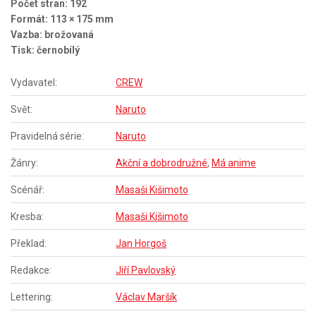
Počet stran: 192
Formát: 113 × 175 mm
Vazba: brožovaná
Tisk: černobílý
Vydavatel:
CREW
Svět:
Naruto
Pravidelná série:
Naruto
Žánry:
Akční a dobrodružné
,
Má anime
Scénář:
Masaši Kišimoto
Kresba:
Masaši Kišimoto
Překlad:
Jan Horgoš
Redakce:
Jiří Pavlovský
Lettering:
Václav Maršík