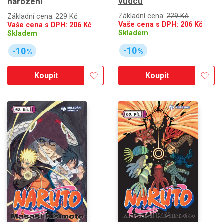
vůdců
narození
Základní cena:
229 Kč
Základní cena:
229 Kč
Vaše cena s DPH:
206
Kč
Vaše cena s DPH:
206
Kč
Skladem
Skladem
-10
-10
%
%
Koupit
Koupit