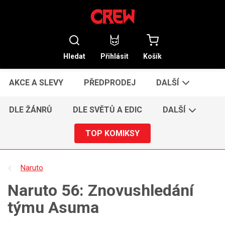
Hledat
Přihlásit
Košík
AKCE A SLEVY
PŘEDPRODEJ
DALŠÍ
DLE ŽÁNRŮ
DLE SVĚTŮ A EDIC
DALŠÍ
TOP KOMIKSY
Naruto
Naruto 56: Znovushledání
týmu Asuma