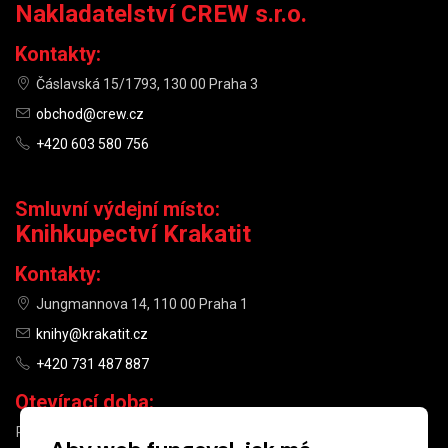
Nakladatelství CREW s.r.o.
Kontakty:
Čáslavská 15/1793, 130 00 Praha 3
obchod@crew.cz
+420 603 580 756
Smluvní výdejní místo:
Knihkupectví Krakatit
Kontakty:
Jungmannova 14, 110 00 Praha 1
knihy@krakatit.cz
+420 731 487 887
Otevírací doba:
PO–PÁ
9:30–18:30