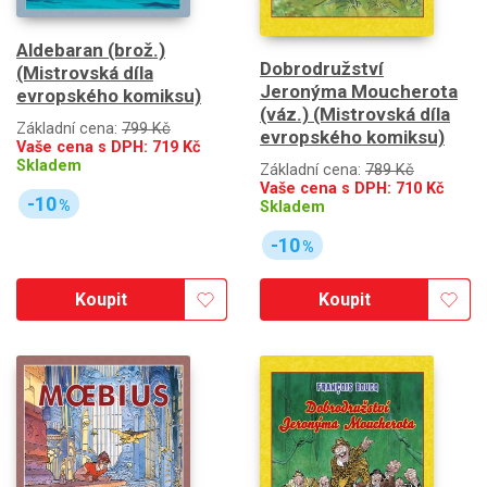
Aldebaran (brož.)
Dobrodružství
(Mistrovská díla
Jeronýma Moucherota
evropského komiksu)
(váz.) (Mistrovská díla
Základní cena:
799 Kč
evropského komiksu)
Vaše cena s DPH:
719
Kč
Skladem
Základní cena:
789 Kč
Vaše cena s DPH:
710
Kč
-10
%
Skladem
-10
%
Koupit
Koupit