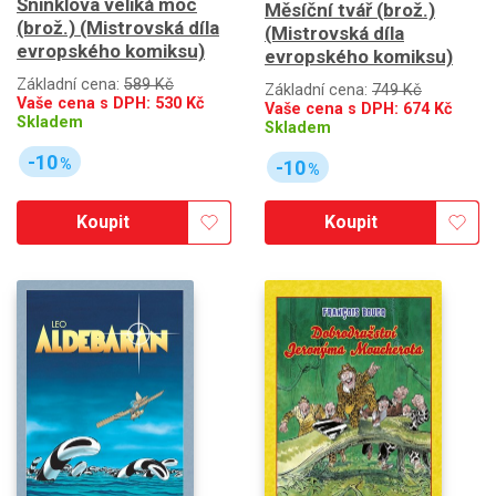
Šninklova veliká moc
Měsíční tvář (brož.)
(brož.) (Mistrovská díla
(Mistrovská díla
evropského komiksu)
evropského komiksu)
Základní cena:
589 Kč
Základní cena:
749 Kč
Vaše cena s DPH:
530
Kč
Vaše cena s DPH:
674
Kč
Skladem
Skladem
-10
%
-10
%
Koupit
Koupit