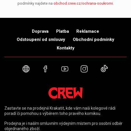
podmínky najdete na
obchod.crew.cz/ochrana-soukromi
.
Doprava
Platba
Reklamace
Odstoupení od smlouvy
Obchodní podmínky
Kontakty
Webové stránky
Facebook
YouTube
Instagram
TikTok
Zastavte se na prodejně Krakatit, kde vám naši kolegové rádi
poradí či pomohou s výběrem toho pravého komiksu.
Prodejna je i naším smluvním výdejním místem pro osobní odběr
objednaného zboží.