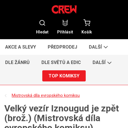
Hledat
Přihlásit
Košík
AKCE A SLEVY
PŘEDPRODEJ
DALŠÍ
DLE ŽÁNRŮ
DLE SVĚTŮ A EDIC
DALŠÍ
TOP KOMIKSY
Mistrovská díla evropského komiksu
Velký vezír Iznougud je zpět
(brož.) (Mistrovská díla
evropského komiksu)