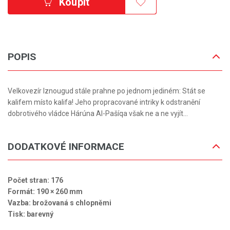
Koupit
POPIS
Velkovezír Iznougud stále prahne po jednom jediném: Stát se
kalifem místo kalifa! Jeho propracované intriky k odstranění
dobrotivého vládce Hárúna Al-Pašíqa však ne a ne vyjít...
DODATKOVÉ INFORMACE
Počet stran: 176
Formát: 190 × 260 mm
Vazba: brožovaná s chlopněmi
Tisk: barevný