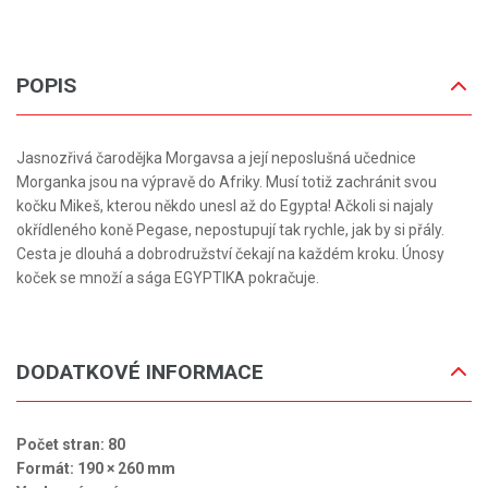
POPIS
Jasnozřivá čarodějka Morgavsa a její neposlušná učednice
Morganka jsou na výpravě do Afriky. Musí totiž zachránit svou
kočku Mikeš, kterou někdo unesl až do Egypta! Ačkoli si najaly
okřídleného koně Pegase, nepostupují tak rychle, jak by si přály.
Cesta je dlouhá a dobrodružství čekají na každém kroku. Únosy
koček se množí a sága EGYPTIKA pokračuje.
DODATKOVÉ INFORMACE
Počet stran: 80
Formát: 190 × 260 mm