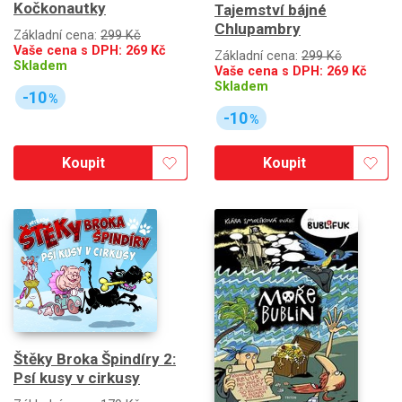
Kočkonautky
Tajemství bájné
Chlupambry
Základní cena:
299 Kč
Vaše cena s DPH:
269
Kč
Základní cena:
299 Kč
Skladem
Vaše cena s DPH:
269
Kč
Skladem
-10
%
-10
%
Koupit
Koupit
Štěky Broka Špindíry 2:
Psí kusy v cirkusy