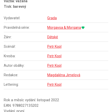
Vazba: vázaná
Tisk: barevný
Vydavatel:
Grada
Pravidelná série:
Morgavsa & Morgana
Žánr:
Dětské
Scénář:
Petr Kopl
Kresba:
Petr Kopl
Autor obálky:
Petr Kopl
Redakce:
Magdaléna Jimelová
Lettering:
Petr Kopl
Rok a měsíc vydání: listopad 2022
EAN: 9788027135202
Vydání: první