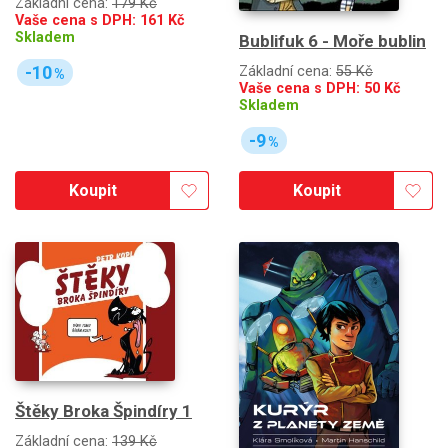
Základní cena:
179 Kč
Vaše cena s DPH:
161
Kč
Skladem
Bublifuk 6 - Moře bublin
-10
Základní cena:
55 Kč
%
Vaše cena s DPH:
50
Kč
Skladem
-9
%
Koupit
Koupit
Štěky Broka Špindíry 1
Základní cena:
139 Kč