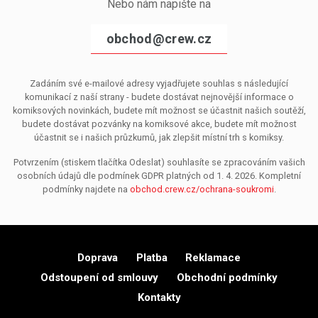
Nebo nám napište na
obchod@crew.cz
Zadáním své e-mailové adresy vyjadřujete souhlas s následující
komunikací z naší strany - budete dostávat nejnovější informace o
komiksových novinkách, budete mít možnost se účastnit našich soutěží,
budete dostávat pozvánky na komiksové akce, budete mít možnost
účastnit se i našich průzkumů, jak zlepšit místní trh s komiksy.
Potvrzením (stiskem tlačítka Odeslat) souhlasíte se zpracováním vašich
osobních údajů dle podmínek GDPR platných od 1. 4. 2026. Kompletní
podmínky najdete na
obchod.crew.cz/ochrana-soukromi
.
Doprava
Platba
Reklamace
Odstoupení od smlouvy
Obchodní podmínky
Kontakty