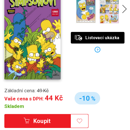
Listovací ukázka
?
Základní cena:
49 Kč
44 Kč
-10
%
Vaše cena s DPH:
Skladem
Koupit