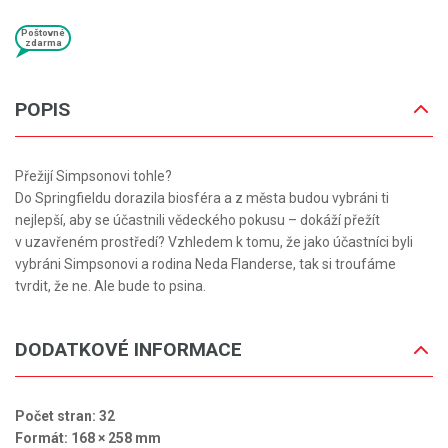
Poštovné
zdarma
POPIS
Přežijí Simpsonovi tohle?
Do Springfieldu dorazila biosféra a z města budou vybráni ti
nejlepší, aby se účastnili vědeckého pokusu – dokáží přežít
v uzavřeném prostředí? Vzhledem k tomu, že jako účastníci byli
vybráni Simpsonovi a rodina Neda Flanderse, tak si troufáme
tvrdit, že ne. Ale bude to psina.
DODATKOVÉ INFORMACE
Počet stran: 32
Formát: 168 × 258 mm