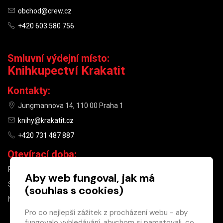
obchod@crew.cz
+420 603 580 756
Smluvní výdejní místo:
Knihkupectví Krakatit
Kontakty:
Jungmannova 14, 110 00 Praha 1
knihy@krakatit.cz
+420 731 487 887
Otevírací doba:
PO–PÁ
9:30–18:30
Aby web fungoval, jak má
SO
10:00–13:00
(souhlas s cookies)
NE
ZAVŘENO
Pro co nejlepší zážitek z procházení webu - aby
fungovalo vyhledávání, abychom si pamatovali, co