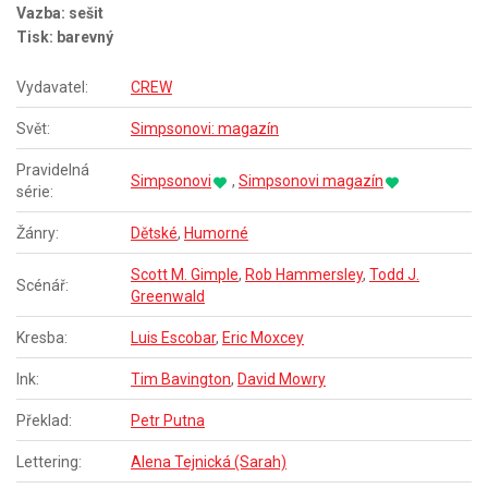
Vazba: sešit
Tisk: barevný
Vydavatel:
CREW
Svět:
Simpsonovi: magazín
Pravidelná
Simpsonovi
,
Simpsonovi magazín
série:
Žánry:
Dětské
,
Humorné
Scott M. Gimple
,
Rob Hammersley
,
Todd J.
Scénář:
Greenwald
Kresba:
Luis Escobar
,
Eric Moxcey
Ink:
Tim Bavington
,
David Mowry
Překlad:
Petr Putna
Lettering:
Alena Tejnická (Sarah)