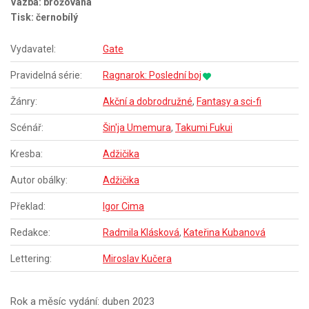
Vazba: brožovaná
Tisk: černobílý
Vydavatel:
Gate
Pravidelná série:
Ragnarok: Poslední boj
Žánry:
Akční a dobrodružné
,
Fantasy a sci-fi
Scénář:
Šin'ja Umemura
,
Takumi Fukui
Kresba:
Adžičika
Autor obálky:
Adžičika
Překlad:
Igor Cima
Redakce:
Radmila Klásková
,
Kateřina Kubanová
Lettering:
Miroslav Kučera
Rok a měsíc vydání: duben 2023