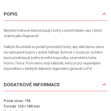
POPIS
Největší hrdinové lidstva bojují s bohy o přežití lidské rasy v bitvě
známé jako Ragnarok!
Valkýře Brunhildě se podaří přesvědčit bohy, aby dali lidstvu šanci
na vykoupení bojem v aréně Valhaly. Bohové v touze po rychlém
konci představují svého prvního bojovníka, severského boha
hromu Thora. Proti němu stojí válečník, který je prý nejsilnějším
bojovníkem v lidských dějinách, legendární generál Lü Pu!
DODATKOVÉ INFORMACE
Počet stran: 196
Formát: 130 × 180 mm