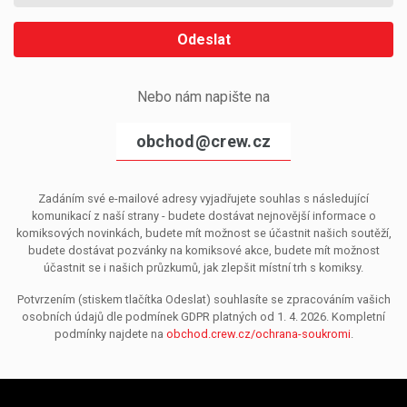
Odeslat
Nebo nám napište na
obchod@crew.cz
Zadáním své e-mailové adresy vyjadřujete souhlas s následující
komunikací z naší strany - budete dostávat nejnovější informace o
komiksových novinkách, budete mít možnost se účastnit našich soutěží,
budete dostávat pozvánky na komiksové akce, budete mít možnost
účastnit se i našich průzkumů, jak zlepšit místní trh s komiksy.
Potvrzením (stiskem tlačítka Odeslat) souhlasíte se zpracováním vašich
osobních údajů dle podmínek GDPR platných od 1. 4. 2026. Kompletní
podmínky najdete na
obchod.crew.cz/ochrana-soukromi
.