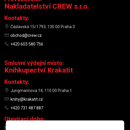
Nakladatelství CREW s.r.o.
Kontakty:
Čáslavská 15/1793, 130 00 Praha 3
obchod@crew.cz
+420 603 580 756
Smluvní výdejní místo:
Knihkupectví Krakatit
Kontakty:
Jungmannova 14, 110 00 Praha 1
knihy@krakatit.cz
+420 731 487 887
Otevírací doba:
PO–PÁ
9:30–18:30