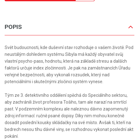
POPIS
Svět budoucnosti, kde duševní stav rozhoduje o vašem životě. Pod
neustálým dohledem systému Sibyla má každý obyvatel svůj
vlastní psycho-pass, hodnotu, která na základě stresu a dalších
faktorů určuje index zločinnosti. Je pak na zaměstnancích Úřadu
veřejné bezpečnosti, aby vykonali rozsudek, který nad
potenciálními i skutečnými zločinci systém vynese.
Tým ze 3. detektivního oddělení spěchá do Speciálního sektoru,
aby zachránili život profesora Tošiho, tam ale narazí na smrtící
past. V podzemním komplexu ale naleznou dávno zapomenutý
zdroj informací: ručně psané dopisy. Díky nim mohou konečně
dosadit poslední kousky skládačky na své místo. Avšak ti, kteří na
bedrech nesou tíhu dávné viny, se rozhodnou vykonat poslední akt
pokání.