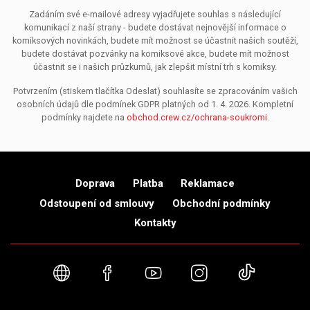
Zadáním své e-mailové adresy vyjadřujete souhlas s následující
komunikací z naší strany - budete dostávat nejnovější informace o
komiksových novinkách, budete mít možnost se účastnit našich soutěží,
budete dostávat pozvánky na komiksové akce, budete mít možnost
účastnit se i našich průzkumů, jak zlepšit místní trh s komiksy.
Potvrzením (stiskem tlačítka Odeslat) souhlasíte se zpracováním vašich
osobních údajů dle podmínek GDPR platných od 1. 4. 2026. Kompletní
podmínky najdete na
obchod.crew.cz/ochrana-soukromi
.
Doprava
Platba
Reklamace
Odstoupení od smlouvy
Obchodní podmínky
Kontakty
Webové stránky
Facebook
YouTube
Instagram
TikTok