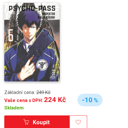
Základní cena:
249 Kč
224 Kč
-10
%
Vaše cena s DPH:
Skladem
Koupit