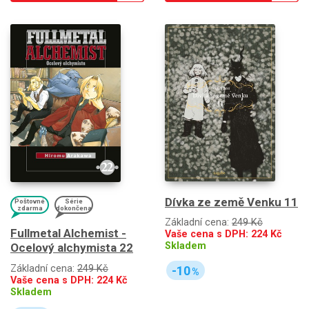
Dívka ze země Venku 11
Poštovné
Série
zdarma
dokončena
Základní cena:
249 Kč
Fullmetal Alchemist -
Vaše cena s DPH:
224
Kč
Skladem
Ocelový alchymista 22
Základní cena:
249 Kč
-10
%
Vaše cena s DPH:
224
Kč
Skladem