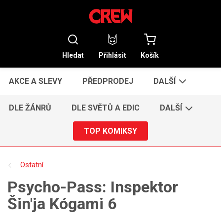
Hledat
Přihlásit
Košík
AKCE A SLEVY
PŘEDPRODEJ
DALŠÍ
DLE ŽÁNRŮ
DLE SVĚTŮ A EDIC
DALŠÍ
TOP KOMIKSY
Ostatní
Psycho-Pass: Inspektor
Šin'ja Kógami 6