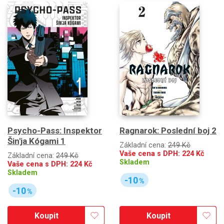
Psycho-Pass: Inspektor
Ragnarok: Poslední boj 2
Šin'ja Kógami 1
Základní cena:
249 Kč
Vaše cena s DPH:
224
Kč
Základní cena:
249 Kč
Skladem
Vaše cena s DPH:
224
Kč
Skladem
-10
%
-10
%
Koupit
Koupit