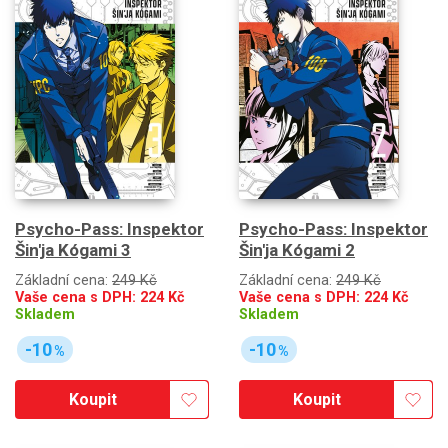
Psycho-Pass: Inspektor
Psycho-Pass: Inspektor
Šin'ja Kógami 3
Šin'ja Kógami 2
Základní cena:
249 Kč
Základní cena:
249 Kč
Vaše cena s DPH:
224
Kč
Vaše cena s DPH:
224
Kč
Skladem
Skladem
-10
-10
%
%
Koupit
Koupit