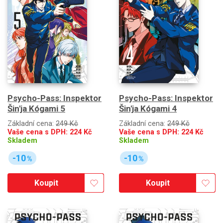
Psycho-Pass: Inspektor
Psycho-Pass: Inspektor
Šin'ja Kógami 5
Šin'ja Kógami 4
Základní cena:
249 Kč
Základní cena:
249 Kč
Vaše cena s DPH:
224
Kč
Vaše cena s DPH:
224
Kč
Skladem
Skladem
-10
-10
%
%
Koupit
Koupit