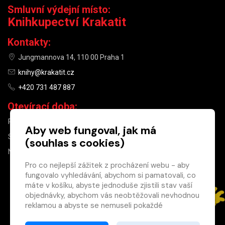
Smluvní výdejní místo:
Knihkupectví Krakatit
Kontakty:
Jungmannova 14, 110 00 Praha 1
knihy@krakatit.cz
+420 731 487 887
Otevírací doba:
PO–PÁ
9:30–18:30
Aby web fungoval, jak má
SO
10:00–13:00
(souhlas s cookies)
NE
ZAVŘENO
Pro co nejlepší zážitek z procházení webu - aby
fungovalo vyhledávání, abychom si pamatovali, co
×
máte v košíku, abyste jednoduše zjistili stav vaší
objednávky, abychom vás neobtěžovali nevhodnou
Máte u nás již
reklamou a abyste se nemuseli pokaždé
registrovaný
přihlašovat.
účet?