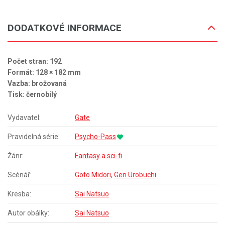
DODATKOVÉ INFORMACE
Počet stran: 192
Formát: 128 × 182 mm
Vazba: brožovaná
Tisk: černobílý
Vydavatel:
Gate
Pravidelná série:
Psycho-Pass
Žánr:
Fantasy a sci-fi
Scénář:
Goto Midori
,
Gen Urobuchi
Kresba:
Sai Natsuo
Autor obálky:
Sai Natsuo