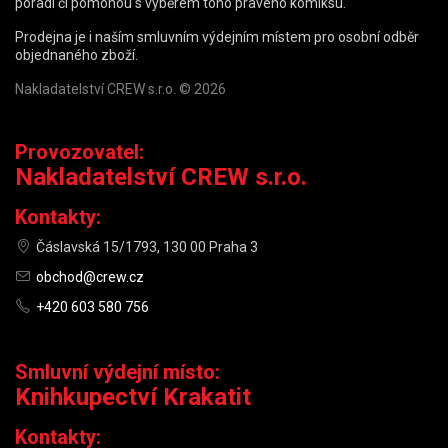
poradí či pomohou s výběrem toho pravého komiksu.
Prodejna je i naším smluvním výdejním místem pro osobní odběr
objednaného zboží.
Nakladatelství CREW s.r.o. © 2026
Provozovatel:
Nakladatelství CREW s.r.o.
Kontakty:
Čáslavská 15/1793, 130 00 Praha 3
obchod@crew.cz
+420 603 580 756
Smluvní výdejní místo:
Knihkupectví Krakatit
Kontakty: