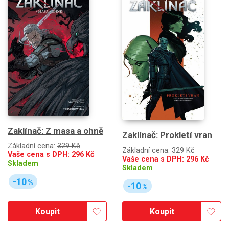
Zaklínač: Z masa a ohně
Zaklínač: Prokletí vran
Základní cena:
329 Kč
Základní cena:
329 Kč
Vaše cena s DPH:
296
Kč
Vaše cena s DPH:
296
Kč
Skladem
Skladem
-10
%
-10
%
Koupit
Koupit