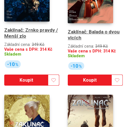
Zaklínač: Zrnko pravdy /
Zaklínač: Balada o dvou
Menší zlo
vlcích
Základní cena:
349 Kč
Základní cena:
349 Kč
Vaše cena s DPH:
314
Kč
Vaše cena s DPH:
314
Kč
Skladem
Skladem
-10
%
-10
%
Koupit
Koupit