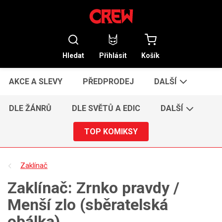
Hledat
Přihlásit
Košík
AKCE A SLEVY
PŘEDPRODEJ
DALŠÍ
DLE ŽÁNRŮ
DLE SVĚTŮ A EDIC
DALŠÍ
TOP KOMIKSY
Zaklínač
Zaklínač: Zrnko pravdy /
Menší zlo (sběratelská
obálka)