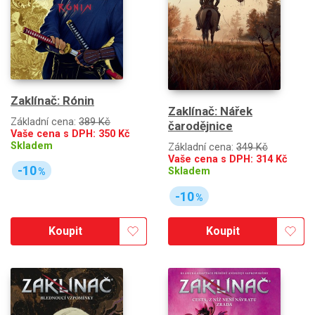
Zaklínač: Rónin
Zaklínač: Nářek
Základní cena:
389 Kč
čarodějnice
Vaše cena s DPH:
350
Kč
Skladem
Základní cena:
349 Kč
Vaše cena s DPH:
314
Kč
-10
Skladem
%
-10
%
Koupit
Koupit