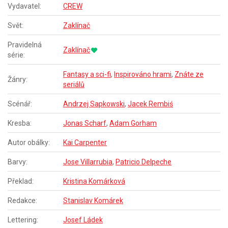
Vydavatel:
CREW
Svět:
Zaklínač
Pravidelná
Zaklínač
série:
Fantasy a sci-fi
,
Inspirováno hrami
,
Znáte ze
Žánry:
seriálů
Scénář:
Andrzej Sapkowski
,
Jacek Rembiś
Kresba:
Jonas Scharf
,
Adam Gorham
Autor obálky:
Kai Carpenter
Barvy:
Jose Villarrubia
,
Patricio Delpeche
Překlad:
Kristina Komárková
Redakce:
Stanislav Komárek
Lettering:
Josef Ládek