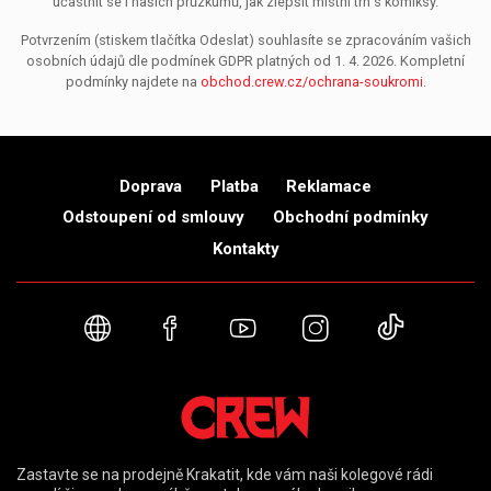
účastnit se i našich průzkumů, jak zlepšit místní trh s komiksy.
Potvrzením (stiskem tlačítka Odeslat) souhlasíte se zpracováním vašich
osobních údajů dle podmínek GDPR platných od 1. 4. 2026. Kompletní
podmínky najdete na
obchod.crew.cz/ochrana-soukromi
.
Doprava
Platba
Reklamace
Odstoupení od smlouvy
Obchodní podmínky
Kontakty
Webové stránky
Facebook
YouTube
Instagram
TikTok
Zastavte se na prodejně Krakatit, kde vám naši kolegové rádi