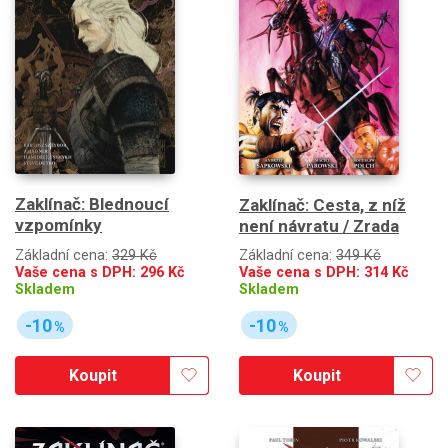
Zaklínač: Blednoucí
Zaklínač: Cesta, z níž
vzpomínky
není návratu / Zrada
Základní cena:
329 Kč
Základní cena:
349 Kč
Vaše cena s DPH:
296
Kč
Vaše cena s DPH:
314
Kč
Skladem
Skladem
-10
-10
%
%
Koupit
Koupit