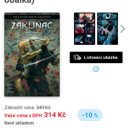
Listovací ukázka
?
Základní cena:
349 Kč
314 Kč
-10
%
Vaše cena s DPH:
Není skladem