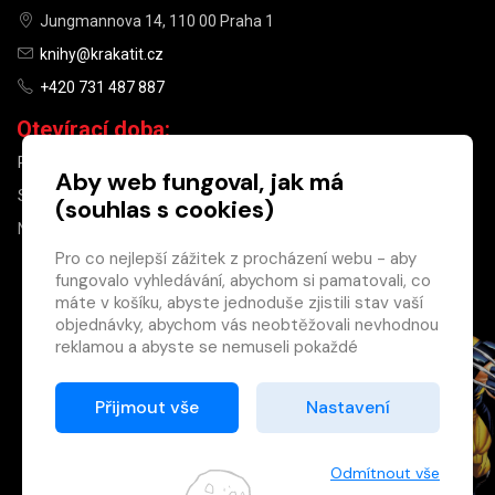
Jungmannova 14, 110 00 Praha 1
knihy@krakatit.cz
+420 731 487 887
Otevírací doba:
PO–PÁ
9:30–18:30
Aby web fungoval, jak má
SO
10:00–13:00
(souhlas s cookies)
NE
ZAVŘENO
Pro co nejlepší zážitek z procházení webu - aby
fungovalo vyhledávání, abychom si pamatovali, co
×
máte v košíku, abyste jednoduše zjistili stav vaší
objednávky, abychom vás neobtěžovali nevhodnou
Máte u nás již
reklamou a abyste se nemuseli pokaždé
registrovaný
přihlašovat.
účet?
Proto od vás potřebujeme souhlas se
Přijmout vše
Nastavení
Registrací získáte slevu
zpracováním souborů cookies
, tj. malých souborů,
na zboží ve výši 15 %
které se dočasně ukládají ve vašem prohlížeči.
a další výhody.
Děkujeme, že nám ho dáte a pomůžete nám tak
Odmítnout vše
Zásady cookies
web zlepšovat.