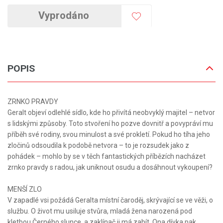
Vyprodáno
POPIS
ZRNKO PRAVDY
Geralt objeví odlehlé sídlo, kde ho přivítá neobvyklý majitel – netvor
s lidskými způsoby. Toto stvoření ho pozve dovnitř a povypráví mu
příběh své rodiny, svou minulost a své prokletí. Pokud ho tíha jeho
zločinů odsoudila k podobě netvora – to je rozsudek jako z
pohádek – mohlo by se v těch fantastických příbězích nacházet
zrnko pravdy s radou, jak uniknout osudu a dosáhnout vykoupení?
MENŠÍ ZLO
V zapadlé vsi požádá Geralta místní čaroděj, skrývající se ve věži, o
službu. O život mu usiluje stvůra, mladá žena narozená pod
kletbou Černého slunce, a zaklínač ji má zabít. Ona dívka pak