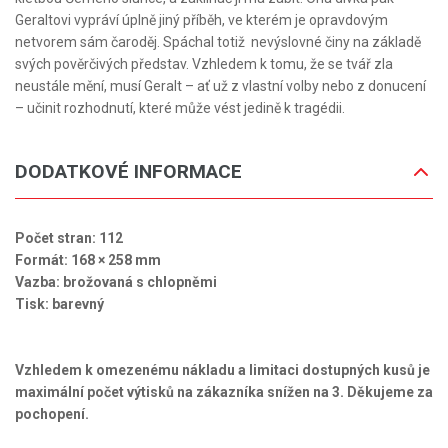
Geraltovi vypráví úplně jiný příběh, ve kterém je opravdovým
netvorem sám čaroděj. Spáchal totiž nevýslovné činy na základě
svých pověrčivých představ. Vzhledem k tomu, že se tvář zla
neustále mění, musí Geralt – ať už z vlastní volby nebo z donucení
– učinit rozhodnutí, které může vést jedině k tragédii.
DODATKOVÉ INFORMACE
Počet stran: 112
Formát: 168 × 258 mm
Vazba: brožovaná s chlopněmi
Tisk: barevný
Vzhledem k omezenému nákladu a limitaci dostupných kusů je
maximální počet výtisků na zákazníka snížen na 3. Děkujeme za
pochopení.