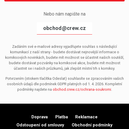
Nebo nám napište na
obchod@crew.cz
Zadáním své e-mailové adresy vyjadřujete souhlas s následující
komunikací z naší strany - budete dostávat nejnovější informace o
komiksových novinkách, budete mít možnost se účastnit našich soutěží,
budete dostávat pozvánky na komiksové akce, budete mít možnost
účastnit se i našich průzkumů, jak zlepšit místní trh s komiksy.
Potvrzením (stiskem tlačítka Odeslat) souhlasíte se zpracováním vašich
osobních údajů dle podmínek GDPR platných od 1. 4. 2026. Kompletní
podmínky najdete na
obchod.crew.cz/ochrana-soukromi
.
Doprava
Platba
Reklamace
Odstoupení od smlouvy
Obchodní podmínky