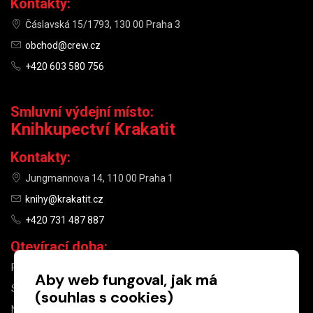
Kontakty:
Čáslavská 15/1793, 130 00 Praha 3
obchod@crew.cz
+420 603 580 756
Smluvní výdejní místo:
Knihkupectví Krakatit
Kontakty:
Jungmannova 14, 110 00 Praha 1
knihy@krakatit.cz
+420 731 487 887
Otevírací doba:
PO–PÁ
9:30–18:30
Aby web fungoval, jak má
SO
10:00–13:00
(souhlas s cookies)
NE
ZAVŘENO