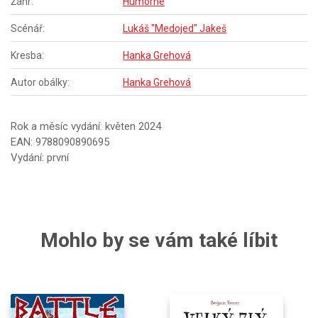
Žánr:
Humorné
Scénář:
Lukáš "Medojed" Jakeš
Kresba:
Hanka Grehová
Autor obálky:
Hanka Grehová
Rok a měsíc vydání: květen 2024
EAN: 9788090890695
Vydání: první
Mohlo by se vám také líbit