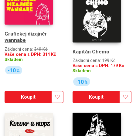
Grafickej dizajnér
wannabe
Základní cena:
349 Kč
Kapitán Chemo
Vaše cena s DPH:
314
Kč
Skladem
Základní cena:
199 Kč
Vaše cena s DPH:
179
Kč
-10
Skladem
%
-10
%
Koupit
Koupit