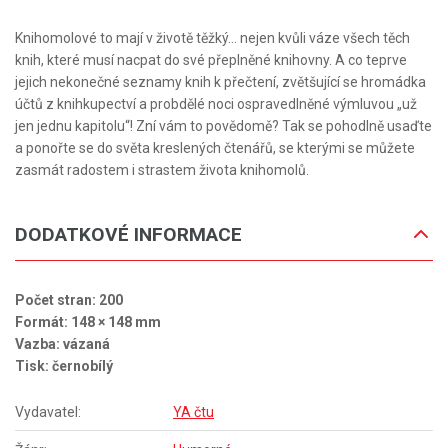
Knihomolové to mají v životě těžký... nejen kvůli váze všech těch
knih, které musí nacpat do své přeplněné knihovny. A co teprve
jejich nekonečné seznamy knih k přečtení, zvětšující se hromádka
účtů z knihkupectví a probdělé noci ospravedlněné výmluvou „už
jen jednu kapitolu“! Zní vám to povědomě? Tak se pohodlně usaďte
a ponořte se do světa kreslených čtenářů, se kterými se můžete
zasmát radostem i strastem života knihomolů.
DODATKOVÉ INFORMACE
Počet stran: 200
Formát: 148 × 148 mm
Vazba: vázaná
Tisk: černobílý
Vydavatel:
YA čtu