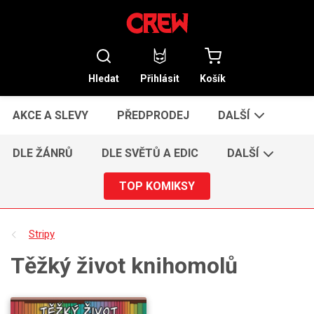
Hledat
Přihlásit
Košík
AKCE A SLEVY
PŘEDPRODEJ
DALŠÍ
DLE ŽÁNRŮ
DLE SVĚTŮ A EDIC
DALŠÍ
TOP KOMIKSY
Stripy
Těžký život knihomolů