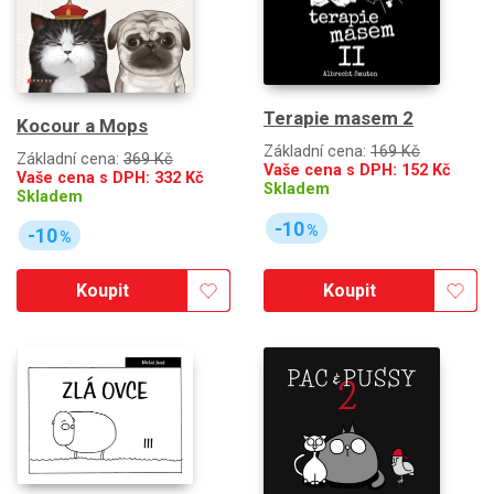
Terapie masem 2
Kocour a Mops
Základní cena:
169 Kč
Základní cena:
369 Kč
Vaše cena s DPH:
152
Kč
Vaše cena s DPH:
332
Kč
Skladem
Skladem
-10
%
-10
%
Koupit
Koupit