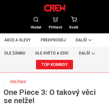
Hledat
Přihlásit
Košík
AKCE A SLEVY
PŘEDPRODEJ
DALŠÍ
DLE ŽÁNRŮ
DLE SVĚTŮ A EDIC
DALŠÍ
TOP KOMIKSY
One Piece
One Piece 3: O takový věci
se nelže!