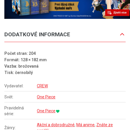
DODATKOVÉ INFORMACE
Počet stran: 204
Formát: 128 × 182 mm
Vazba: brožovaná
Tisk: černobílý
Vydavatel:
CREW
Svět:
One Piece
Pravidelná
One Piece
série:
Akční a dobrodružné
,
Má anime
,
Znáte ze
Žánry: