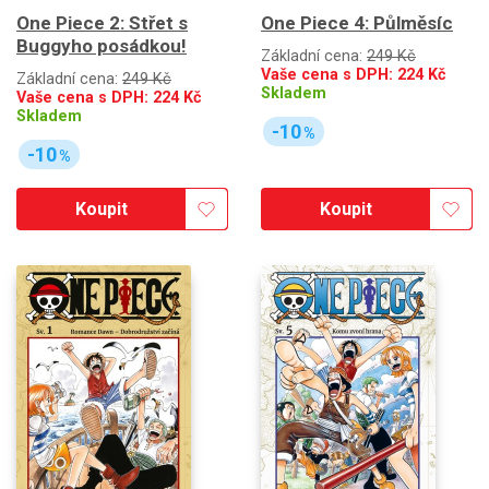
One Piece 2: Střet s
One Piece 4: Půlměsíc
Buggyho posádkou!
Základní cena:
249 Kč
Vaše cena s DPH:
224
Kč
Základní cena:
249 Kč
Skladem
Vaše cena s DPH:
224
Kč
Skladem
-10
%
-10
%
Koupit
Koupit