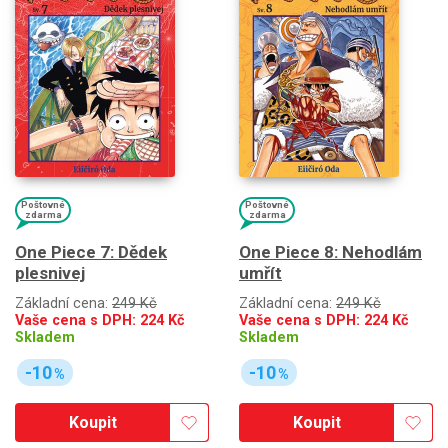
Poštovné
Poštovné
zdarma
zdarma
One Piece 7: Dědek
One Piece 8: Nehodlám
plesnivej
umřít
Základní cena:
249 Kč
Základní cena:
249 Kč
Vaše cena s DPH:
224
Kč
Vaše cena s DPH:
224
Kč
Skladem
Skladem
-10
-10
%
%
Koupit
Koupit