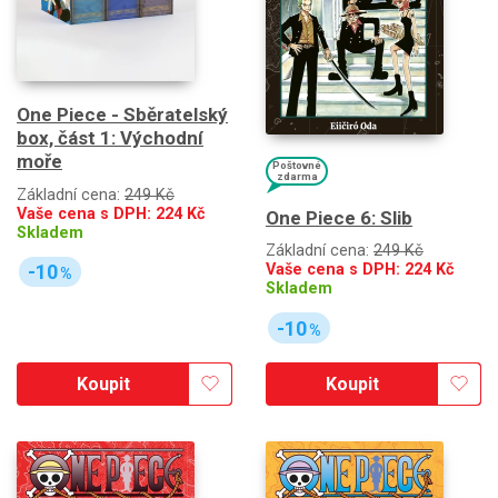
One Piece - Sběratelský
box, část 1: Východní
moře
Poštovné
zdarma
Základní cena:
249 Kč
Vaše cena s DPH:
224
Kč
One Piece 6: Slib
Skladem
Základní cena:
249 Kč
-10
Vaše cena s DPH:
224
Kč
%
Skladem
-10
%
Koupit
Koupit