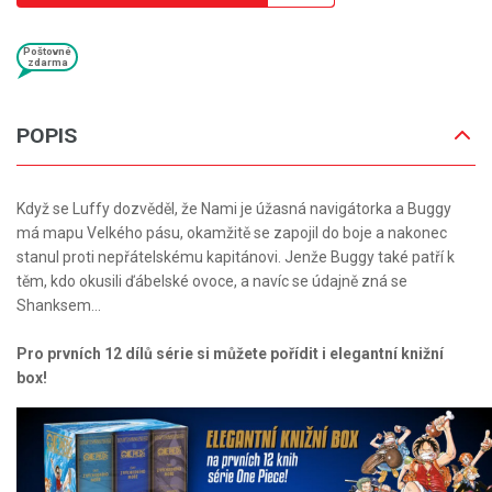
Poštovné
zdarma
POPIS
Když se Luffy dozvěděl, že Nami je úžasná navigátorka a Buggy
má mapu Velkého pásu, okamžitě se zapojil do boje a nakonec
stanul proti nepřátelskému kapitánovi. Jenže Buggy také patří k
těm, kdo okusili ďábelské ovoce, a navíc se údajně zná se
Shanksem...
Pro prvních 12 dílů série si můžete pořídit i elegantní knižní
box!