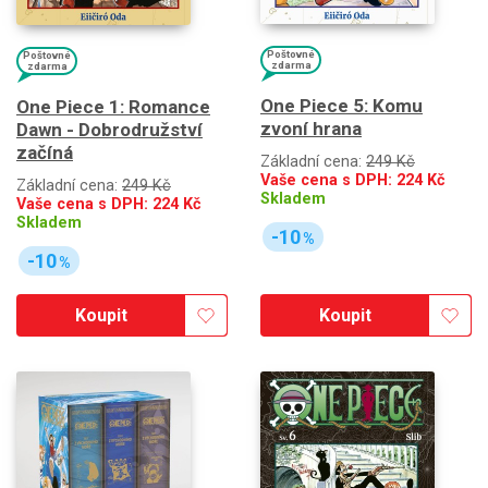
Poštovné
Poštovné
zdarma
zdarma
One Piece 5: Komu
One Piece 1: Romance
zvoní hrana
Dawn - Dobrodružství
začíná
Základní cena:
249 Kč
Vaše cena s DPH:
224
Kč
Základní cena:
249 Kč
Skladem
Vaše cena s DPH:
224
Kč
Skladem
-10
%
-10
%
Koupit
Koupit