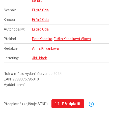
seriálů
Scénář:
Eiičiró Oda
Kresba:
Eiičiró Oda
Autor obálky:
Eiičiró Oda
Překlad:
Petr Kabelka
,
Eliška Kabelková Vítová
Redakce:
Anna Křivánková
Lettering:
Jiří Hrbek
Rok a měsíc vydání: červenec 2024
EAN: 9788076796010
Vydání: první
Předplatit
Předplatné (zajišťuje SEND):
?