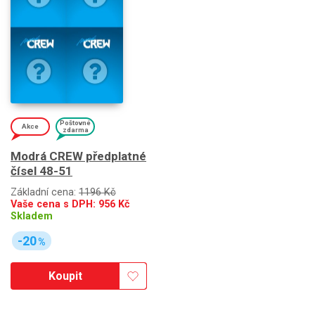
Poštovné
Akce
zdarma
Modrá CREW předplatné
čísel 48-51
Základní cena:
1196 Kč
Vaše cena s DPH:
956
Kč
Skladem
-20
%
Koupit