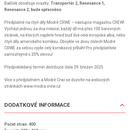
Balíček obsahuje svazky:
Transportér 2, Renesance 1,
Renesance 2, bude upřesněno
Předplatné na čtyři díly Modré CRWE – nástupce magazínu CREW!
Vychází jednou za dva měsíce, každý díl má přes 100 barevných
stránek, na kterých najdete hned buď dvě celá evropská alba, nebo
čtyři díly amerického komiksu. Obvykle ve dvou číslech Modré
CRWE za sebou vyjde celý komiksový příběh! Pro předplatitele
samozřejmě s 20% slevou!
Předpokládaný termín distribuce čísla 39: březen 2025
Více o předplatném a Modré Crwi se dozvíte na webových
stránkách www.modra.crew.cz
DODATKOVÉ INFORMACE
Počet stran: 400