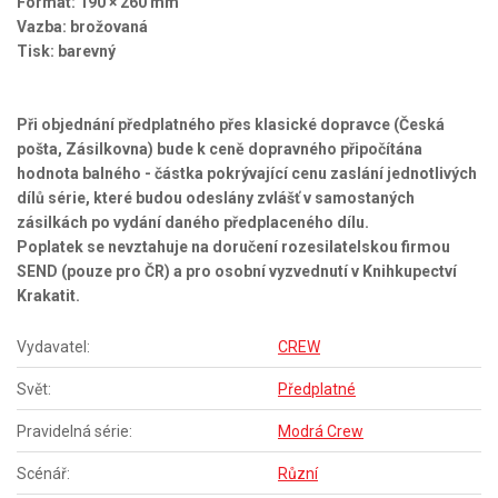
Formát: 190 × 260 mm
Vazba: brožovaná
Tisk: barevný
Při objednání předplatného přes klasické dopravce (Česká
pošta, Zásilkovna) bude k ceně dopravného připočítána
hodnota balného - částka pokrývající cenu zaslání jednotlivých
dílů série, které budou odeslány zvlášť v samostaných
zásilkách po vydání daného předplaceného dílu.
Poplatek se nevztahuje na doručení rozesilatelskou firmou
SEND (pouze pro ČR) a pro osobní vyzvednutí v Knihkupectví
Krakatit.
Vydavatel:
CREW
Svět:
Předplatné
Pravidelná série:
Modrá Crew
Scénář:
Různí