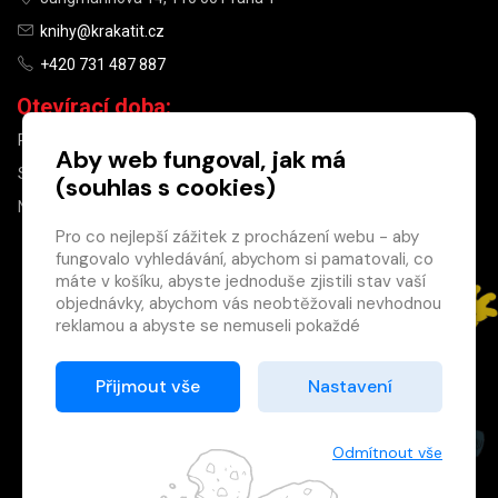
knihy@krakatit.cz
+420 731 487 887
Otevírací doba:
PO–PÁ
9:30–18:30
Aby web fungoval, jak má
SO
10:00–13:00
(souhlas s cookies)
NE
ZAVŘENO
Pro co nejlepší zážitek z procházení webu - aby
fungovalo vyhledávání, abychom si pamatovali, co
×
máte v košíku, abyste jednoduše zjistili stav vaší
objednávky, abychom vás neobtěžovali nevhodnou
Máte u nás již
reklamou a abyste se nemuseli pokaždé
registrovaný
přihlašovat.
účet?
Proto od vás potřebujeme souhlas se
Přijmout vše
Nastavení
Registrací získáte slevu
zpracováním souborů cookies
, tj. malých souborů,
na zboží ve výši 15 %
které se dočasně ukládají ve vašem prohlížeči.
a další výhody.
Děkujeme, že nám ho dáte a pomůžete nám tak
Odmítnout vše
Zásady cookies
web zlepšovat.
Registrovat