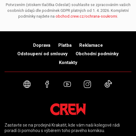
Potvrzením (stiskem tlačítka Odeslat) souhlasíte se zpracováním vašich
osobních údajů dle podmínek GDPR platných od 1. 4. 2026. Kompletní
podmínky najdete na
obchod.crew.cz/ochrana-soukromi
.
Doprava
Platba
Reklamace
Odstoupení od smlouvy
Obchodní podmínky
Kontakty
Webové stránky
Facebook
YouTube
Instagram
TikTok
Zastavte se na prodejně Krakatit, kde vám naši kolegové rádi
poradí či pomohou s výběrem toho pravého komiksu.