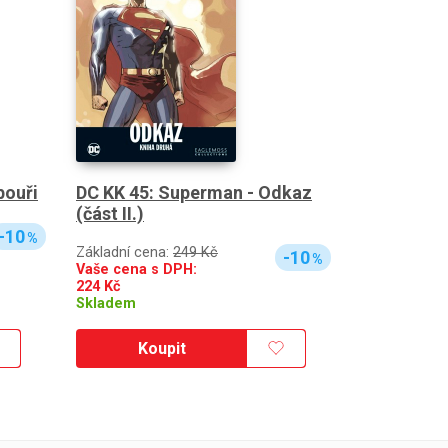
bouři
DC KK 45: Superman - Odkaz
(část II.)
-10
%
Základní cena:
249 Kč
-10
%
Vaše cena s DPH:
224
Kč
Skladem
Koupit