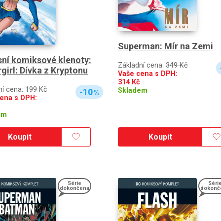
Superman: Mír na Zemi
ní komiksové klenoty:
Základní cena:
349 Kč
girl: Dívka z Kryptonu
Vaše cena s DPH:
314
Kč
ní cena:
199 Kč
Skladem
-10
%
ena s DPH:
em
Koupit
Koupit
Série
Séri
dokončena
dokonč