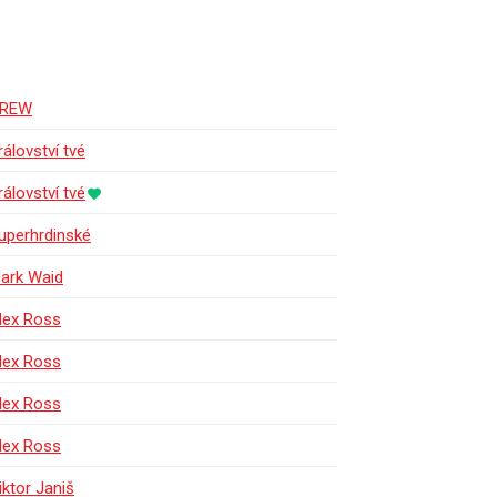
REW
rálovství tvé
rálovství tvé
uperhrdinské
ark Waid
lex Ross
lex Ross
lex Ross
lex Ross
iktor Janiš