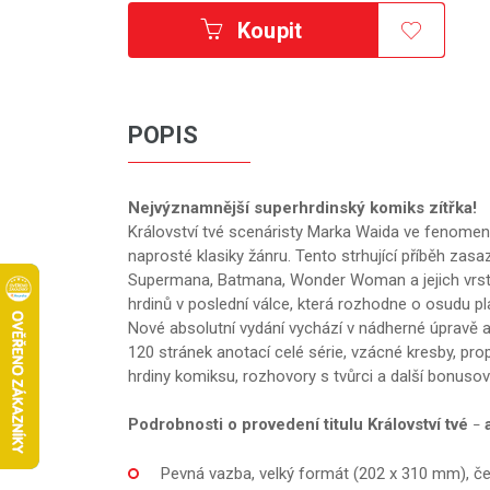
Koupit
POPIS
Nejvýznamnější superhrdinský komiks zítřka!
Království tvé scenáristy Marka Waida ve fenomen
naprosté klasiky žánru. Tento strhující příběh zas
Supermana, Batmana, Wonder Woman a jejich vrste
hrdinů v poslední válce, která rozhodne o osudu pl
Nové absolutní vydání vychází v nádherné úpravě 
120 stránek anotací celé série, vzácné kresby, propa
hrdiny komiksu, rozhovory s tvůrci a další bonusov
Podrobnosti o provedení titulu Království tvé
a
–
Pevná vazba, velký formát (202 x 310 mm), če