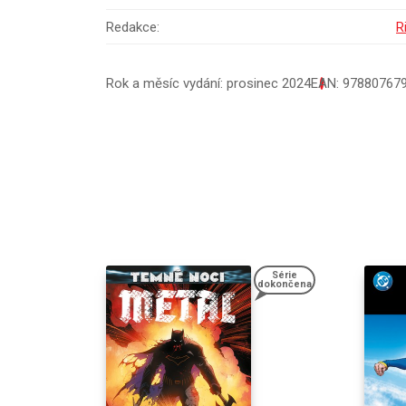
Redakce:
R
Rok a měsíc vydání: prosinec 2024
EAN: 97880767
Série
dokončena