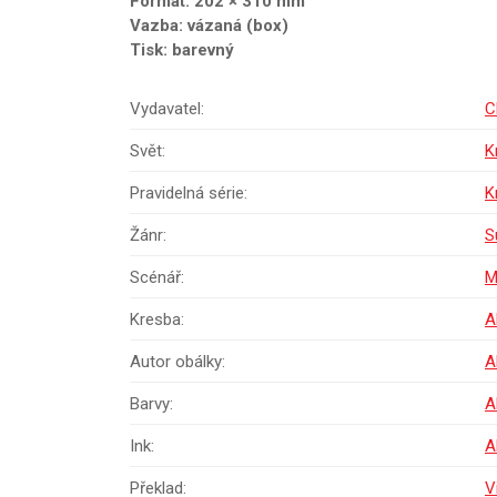
Formát: 202 × 310 mm
Vazba: vázaná (box)
Tisk: barevný
Vydavatel:
C
Svět:
K
Pravidelná série:
K
Žánr:
S
Scénář:
M
Kresba:
A
Autor obálky:
A
Barvy:
A
Ink:
A
Překlad:
V