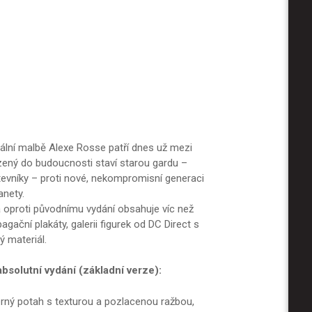
ální malbě Alexe Rosse patří dnes už mezi
azený do budoucnosti staví starou gardu –
vníky – proti nové, nekompromisní generaci
anety.
a oproti původnímu vydání obsahuje víc než
gační plakáty, galerii figurek od DC Direct s
ý materiál.
bsolutní vydání (základní verze):
rný potah s texturou a pozlacenou ražbou,