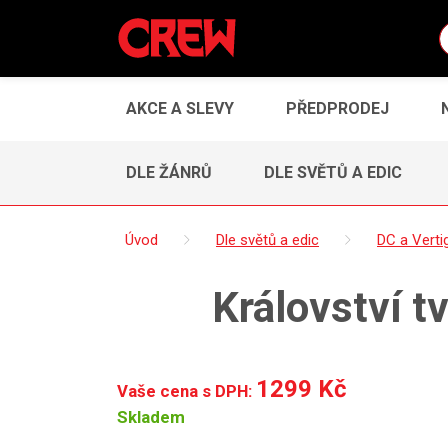
AKCE A SLEVY
PŘEDPRODEJ
DLE ŽÁNRŮ
DLE SVĚTŮ A EDIC
Úvod
Dle světů a edic
DC a Verti
Království t
1299 Kč
Vaše cena s DPH:
Skladem