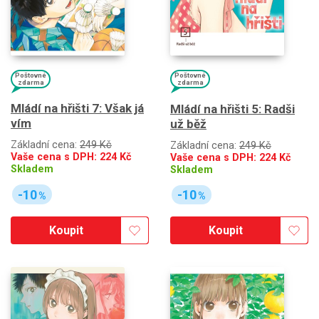
Poštovné
Poštovné
zdarma
zdarma
Mládí na hřišti 7: Však já
Mládí na hřišti 5: Radši
vím
už běž
Základní cena:
249 Kč
Základní cena:
249 Kč
Vaše cena s DPH:
224
Kč
Vaše cena s DPH:
224
Kč
Skladem
Skladem
-10
-10
%
%
Koupit
Koupit