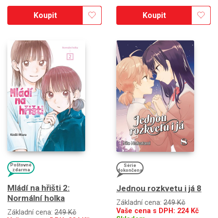
Koupit
Koupit
Poštovné
Série
zdarma
dokončena
Mládí na hřišti 2:
Jednou rozkvetu i já 8
Normální holka
Základní cena:
249 Kč
Vaše cena s DPH:
224
Kč
Základní cena:
249 Kč