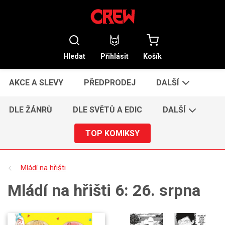
Hledat
Přihlásit
Košík
AKCE A SLEVY
PŘEDPRODEJ
DALŠÍ
DLE ŽÁNRŮ
DLE SVĚTŮ A EDIC
DALŠÍ
TOP KOMIKSY
Mládí na hřišti
Mládí na hřišti 6: 26. srpna