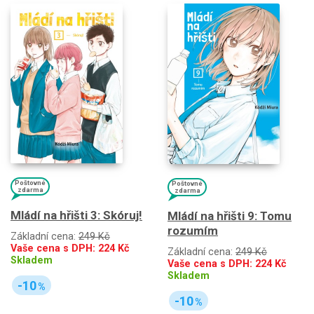
Poštovné
Poštovné
zdarma
zdarma
Mládí na hřišti 3: Skóruj!
Mládí na hřišti 9: Tomu
rozumím
Základní cena:
249 Kč
Vaše cena s DPH:
224
Kč
Základní cena:
249 Kč
Skladem
Vaše cena s DPH:
224
Kč
Skladem
-10
%
-10
%