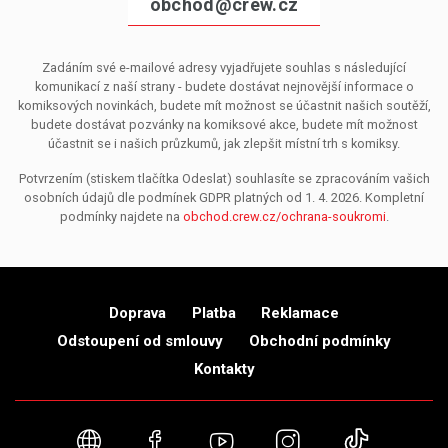
obchod@crew.cz
Zadáním své e-mailové adresy vyjadřujete souhlas s následující
komunikací z naší strany - budete dostávat nejnovější informace o
komiksových novinkách, budete mít možnost se účastnit našich soutěží,
budete dostávat pozvánky na komiksové akce, budete mít možnost
účastnit se i našich průzkumů, jak zlepšit místní trh s komiksy.
Potvrzením (stiskem tlačítka Odeslat) souhlasíte se zpracováním vašich
osobních údajů dle podmínek GDPR platných od 1. 4. 2026. Kompletní
podmínky najdete na
obchod.crew.cz/ochrana-soukromi
.
Doprava
Platba
Reklamace
Odstoupení od smlouvy
Obchodní podmínky
Kontakty
Webové stránky
Facebook
YouTube
Instagram
TikTok