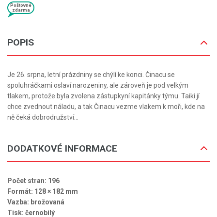
Poštovné
zdarma
POPIS
Je 26. srpna, letní prázdniny se chýlí ke konci. Činacu se
spoluhráčkami oslaví narozeniny, ale zároveň je pod velkým
tlakem, protože byla zvolena zástupkyní kapitánky týmu. Taiki jí
chce zvednout náladu, a tak Činacu vezme vlakem k moři, kde na
ně čeká dobrodružství…
DODATKOVÉ INFORMACE
Počet stran: 196
Formát: 128 × 182 mm
Vazba: brožovaná
Tisk: černobílý