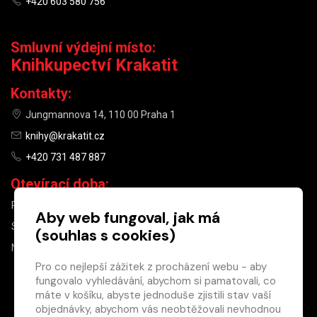
+420 603 580 756
Smluvní výdejní místo:
Knihkupectví Krakatit
Kontakty:
Jungmannova 14, 110 00 Praha 1
knihy@krakatit.cz
+420 731 487 887
Otevírací doba:
PO–PÁ
9:30–18:30
Aby web fungoval, jak má
SO
10:00–13:00
(souhlas s cookies)
NE
ZAVŘENO
Pro co nejlepší zážitek z procházení webu - aby
fungovalo vyhledávání, abychom si pamatovali, co
×
máte v košíku, abyste jednoduše zjistili stav vaší
objednávky, abychom vás neobtěžovali nevhodnou
Máte u nás již