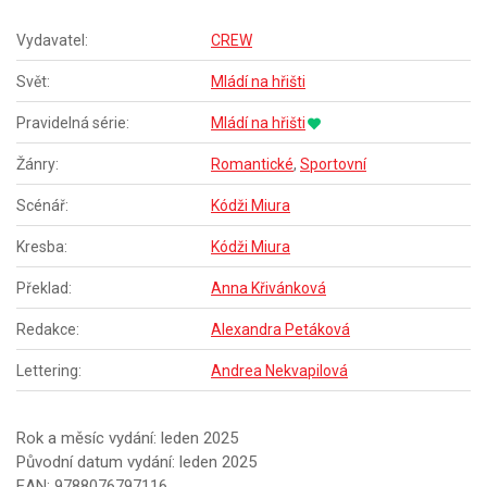
Vydavatel:
CREW
Svět:
Mládí na hřišti
Pravidelná série:
Mládí na hřišti
Žánry:
Romantické
,
Sportovní
Scénář:
Kódži Miura
Kresba:
Kódži Miura
Překlad:
Anna Křivánková
Redakce:
Alexandra Petáková
Lettering:
Andrea Nekvapilová
Rok a měsíc vydání: leden 2025
Původní datum vydání: leden 2025
EAN: 9788076797116