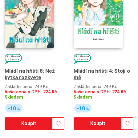
Poštovné
Poštovné
zdarma
zdarma
Mládí na hřišti 8: Než
Mládí na hřišti 4: Stojí o
kytka rozkvete
mě
Základní cena:
249 Kč
Základní cena:
249 Kč
Vaše cena s DPH:
224
Kč
Vaše cena s DPH:
224
Kč
Skladem
Skladem
-10
-10
%
%
Koupit
Koupit