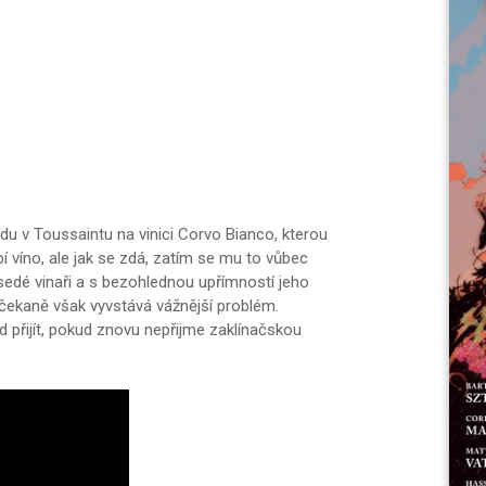
lidu v Toussaintu na vinici Corvo Bianco, kterou
í víno, ale jak se zdá, zatím se mu to vůbec
edé vinaři a s bezohlednou upřímností jeho
 Nečekaně však vyvstává vážnější problém.
d přijít, pokud znovu nepřijme zaklínačskou