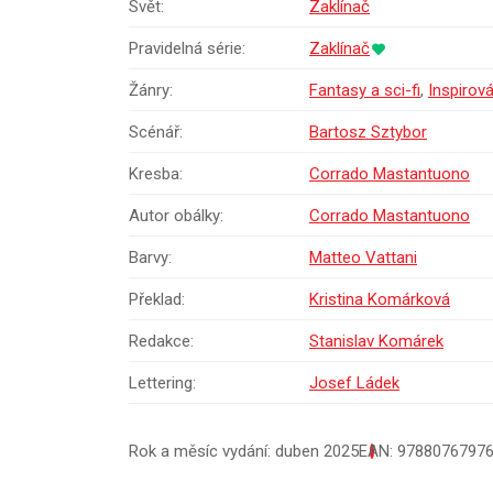
Svět:
Zaklínač
Pravidelná série:
Zaklínač
Žánry:
Fantasy a sci-fi
,
Inspirov
Scénář:
Bartosz Sztybor
Kresba:
Corrado Mastantuono
Autor obálky:
Corrado Mastantuono
Barvy:
Matteo Vattani
Překlad:
Kristina Komárková
Redakce:
Stanislav Komárek
Lettering:
Josef Ládek
Rok a měsíc vydání: duben 2025
EAN: 9788076797