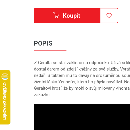
Koupit
POPIS
Z Geralta se stal zaklínač na odpočinku. Užívá si k
dostal darem od zdejší kněžny za své služby. Vyráb
nedaří. S taktem mu to dávají na srozuměnou sous
životní láska Yennefer, která ho přijela navštívit.
Geraltovi hrozí, že by mohl o svůj milovaný vinohra
zakázku…