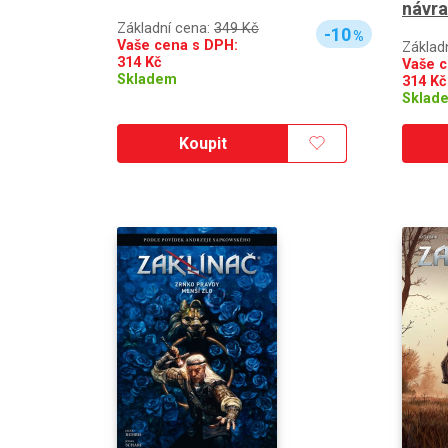
návra
Základní cena:
349 Kč
-10
%
Vaše cena s DPH:
Základ
314
Kč
Vaše c
Skladem
314
Kč
Sklad
Koupit