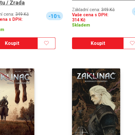
tu / Zrada
Základní cena:
349 Kč
ní cena:
349 Kč
Vaše cena s DPH:
-10
%
ena s DPH:
314
Kč
Skladem
em
Koupit
Koupit