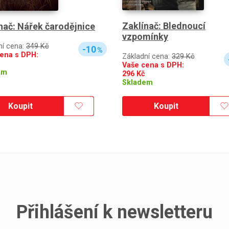
Zaklínač: Blednoucí
nač: Nářek čarodějnice
vzpomínky
ní cena:
349 Kč
-10
%
ena s DPH:
Základní cena:
329 Kč
Vaše cena s DPH:
em
296
Kč
Skladem
Koupit
Koupit
Přihlášení k newsletteru