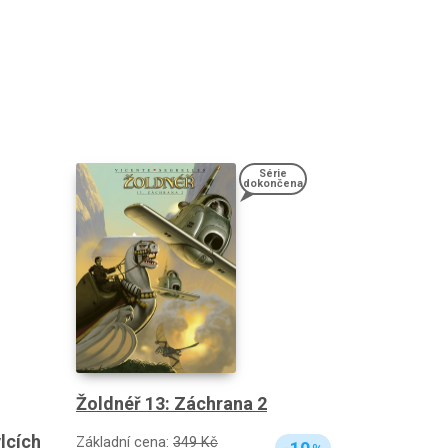
Série
dokončena
Žoldnéř 13: Záchrana 2
lcích
Základní cena:
349 Kč