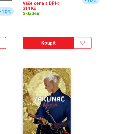
-10
%
Vaše cena s DPH:
314
Kč
-10
%
Skladem
Koupit