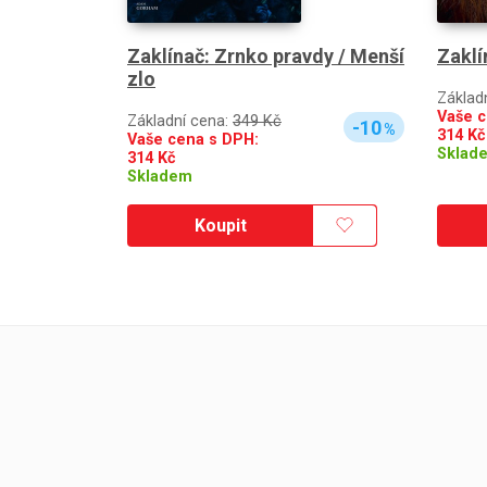
Zaklínač: Zrnko pravdy / Menší
Zaklí
zlo
Základ
Vaše c
Základní cena:
349 Kč
-10
%
314
Kč
Vaše cena s DPH:
Sklad
314
Kč
Skladem
Koupit