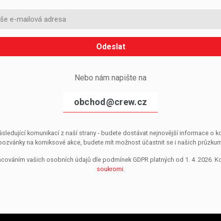
Odeslat
Nebo nám napište na
obchod@crew.cz
sledující komunikací z naší strany - budete dostávat nejnovější informace o
pozvánky na komiksové akce, budete mít možnost účastnit se i našich průzkumů, 
pracováním vašich osobních údajů dle podmínek GDPR platných od 1. 4. 2026. 
soukromi
.