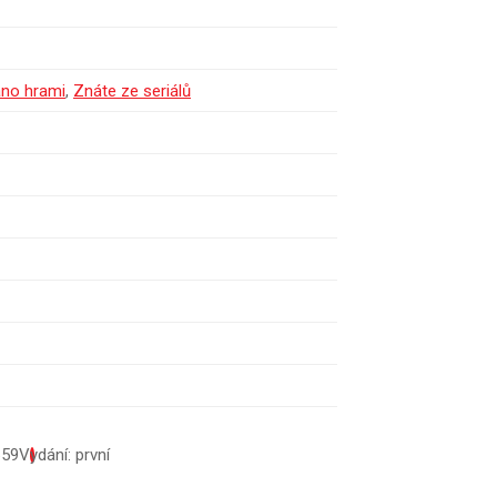
áno hrami
,
Znáte ze seriálů
659
Vydání: první