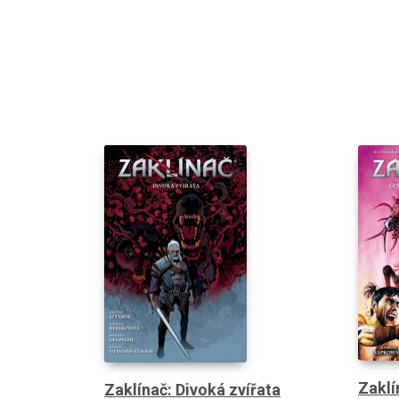
Zaklí
Zaklínač: Divoká zvířata