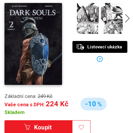
Listovací ukázka
?
Základní cena:
249 Kč
224 Kč
-10
%
Vaše cena s DPH:
Skladem
Koupit