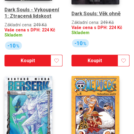
Dark Souls - Vykoupení
Dark Souls: Věk ohně
1: Ztracená lidskost
Základní cena:
249 Kč
Základní cena:
249 Kč
Vaše cena s DPH:
224
Kč
Vaše cena s DPH:
224
Kč
Skladem
Skladem
-10
%
-10
%
Koupit
Koupit