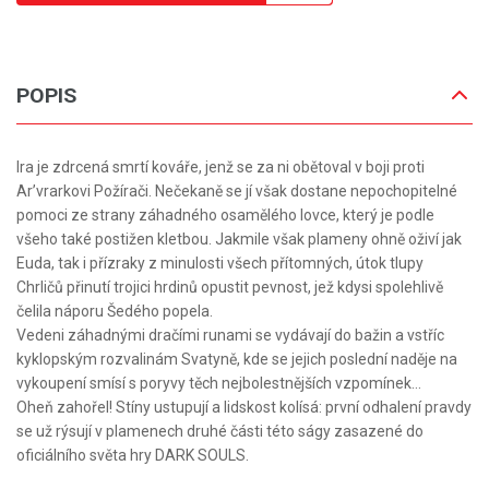
POPIS
Ira je zdrcená smrtí kováře, jenž se za ni obětoval v boji proti
Ar’vrarkovi Požírači. Nečekaně se jí však dostane nepochopitelné
pomoci ze strany záhadného osamělého lovce, který je podle
všeho také postižen kletbou. Jakmile však plameny ohně oživí jak
Euda, tak i přízraky z minulosti všech přítomných, útok tlupy
Chrličů přinutí trojici hrdinů opustit pevnost, jež kdysi spolehlivě
čelila náporu Šedého popela.
Vedeni záhadnými dračími runami se vydávají do bažin a vstříc
kyklopským rozvalinám Svatyně, kde se jejich poslední naděje na
vykoupení smísí s poryvy těch nejbolestnějších vzpomínek…
Oheň zahořel! Stíny ustupují a lidskost kolísá: první odhalení pravdy
se už rýsují v plamenech druhé části této ságy zasazené do
oficiálního světa hry DARK SOULS.