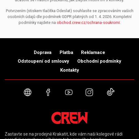
Potvrzením (stiskem tlačítka Odeslat) souhlasíte se zpracováním vašich
osobních údajů dle podmínek GDPR platných od 1. 4. 2026. Kompletní
podmínky najdete na
obchod.crew.cz/ochrana-soukromi
.
Doprava
Platba
Reklamace
Odstoupení od smlouvy
Obchodní podmínky
Kontakty
Webové stránky
Facebook
YouTube
Instagram
TikTok
Zastavte se na prodejně Krakatit, kde vám naši kolegové rádi