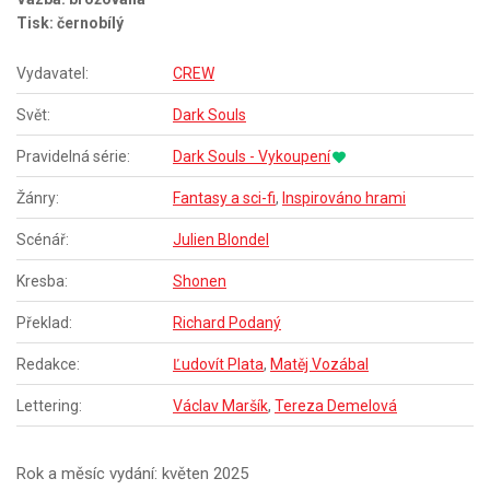
Tisk: černobílý
Vydavatel:
CREW
Svět:
Dark Souls
Pravidelná série:
Dark Souls - Vykoupení
Žánry:
Fantasy a sci-fi
,
Inspirováno hrami
Scénář:
Julien Blondel
Kresba:
Shonen
Překlad:
Richard Podaný
Redakce:
Ľudovít Plata
,
Matěj Vozábal
Lettering:
Václav Maršík
,
Tereza Demelová
Rok a měsíc vydání: květen 2025