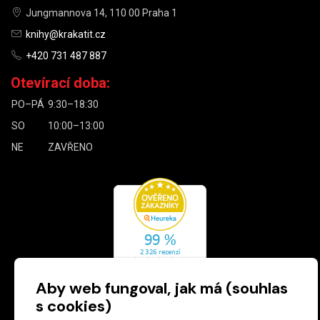
Jungmannova 14, 110 00 Praha 1
knihy@krakatit.cz
+420 731 487 887
Otevírací doba:
PO–PÁ
9:30–18:30
SO
10:00–13:00
NE
ZAVŘENO
Aby web fungoval, jak má (souhlas
s cookies)
Zásady cookies