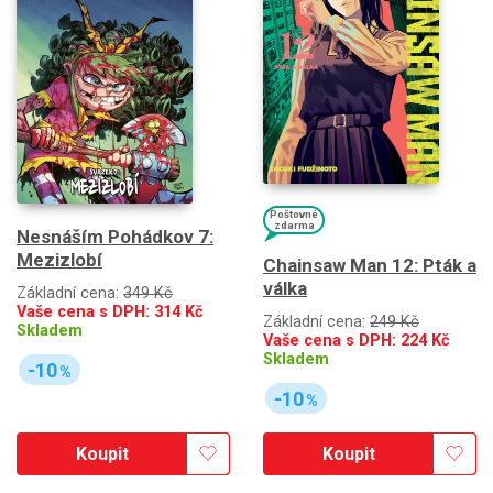
Poštovné
zdarma
Nesnáším Pohádkov 7:
Mezizlobí
Chainsaw Man 12: Pták a
válka
Základní cena:
349 Kč
Vaše cena s DPH:
314
Kč
Základní cena:
249 Kč
Skladem
Vaše cena s DPH:
224
Kč
Skladem
-10
%
-10
%
Koupit
Koupit