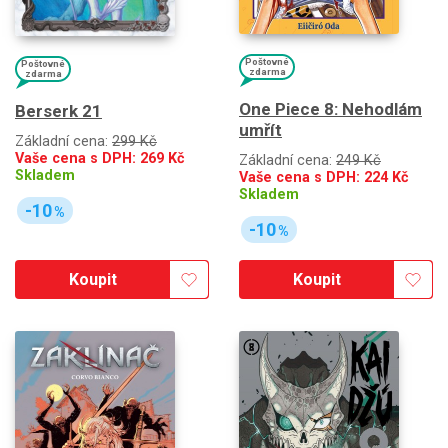
Poštovné
Poštovné
zdarma
zdarma
One Piece 8: Nehodlám
Berserk 21
umřít
Základní cena:
299 Kč
Vaše cena s DPH:
269
Kč
Základní cena:
249 Kč
Skladem
Vaše cena s DPH:
224
Kč
Skladem
-10
%
-10
%
Koupit
Koupit