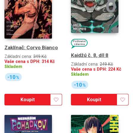
Poštovné
zdarma
Zaklínač: Corvo Bianco
Kaidžú č. 8, díl 8
Základní cena:
349 Kč
Vaše cena s DPH:
314
Kč
Základní cena:
249 Kč
Skladem
Vaše cena s DPH:
224
Kč
Skladem
-10
%
-10
%
Koupit
Koupit