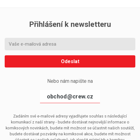
Přihlášení k newsletteru
Odeslat
Nebo nám napište na
obchod@crew.cz
Zadáním své e-mailové adresy vyjadřujete souhlas s následující
komunikací z naší strany - budete dostávat nejnovější informace o
komiksových novinkách, budete mít možnost se účastnit našich soutěží,
budete dostávat pozvánky na komiksové akce, budete mít možnost
účastnit se i našich průzkumů, jak zlepšit místní trh s komiksy.