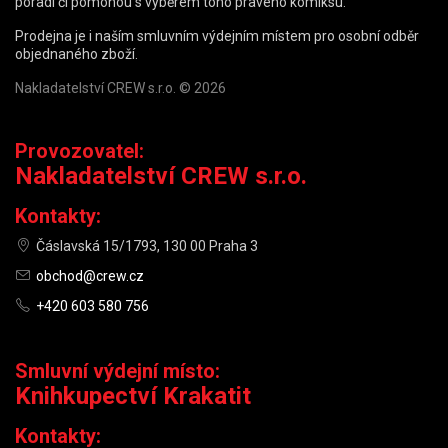
poradí či pomohou s výběrem toho pravého komiksu.
Prodejna je i naším smluvním výdejním místem pro osobní odběr
objednaného zboží.
Nakladatelství CREW s.r.o. © 2026
Provozovatel:
Nakladatelství CREW s.r.o.
Kontakty:
Čáslavská 15/1793, 130 00 Praha 3
obchod@crew.cz
+420 603 580 756
Smluvní výdejní místo:
Knihkupectví Krakatit
Kontakty: