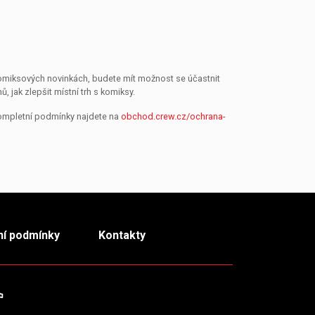
 komiksových novinkách, budete mít možnost se účastnit
jak zlepšit místní trh s komiksy.
Kompletní podmínky najdete na
obchod.crew.cz/ochrana-
í podmínky
Kontakty
m
TikTok