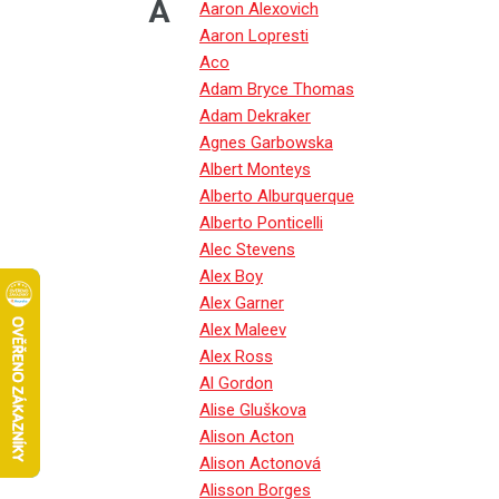
A
Aaron Alexovich
Aaron Lopresti
Aco
Adam Bryce Thomas
Adam Dekraker
Agnes Garbowska
Albert Monteys
Alberto Alburquerque
Alberto Ponticelli
Alec Stevens
Alex Boy
Alex Garner
Alex Maleev
Alex Ross
Al Gordon
Alise Gluškova
Alison Acton
Alison Actonová
Alisson Borges