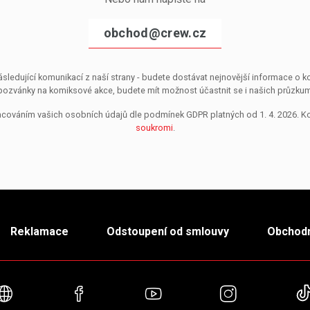
obchod@crew.cz
sledující komunikací z naší strany - budete dostávat nejnovější informace o
pozvánky na komiksové akce, budete mít možnost účastnit se i našich průzkumů, 
pracováním vašich osobních údajů dle podmínek GDPR platných od 1. 4. 2026. 
soukromi
.
Reklamace
Odstoupení od smlouvy
Obchodn
Webové stránky
Facebook
YouTube
Instagra