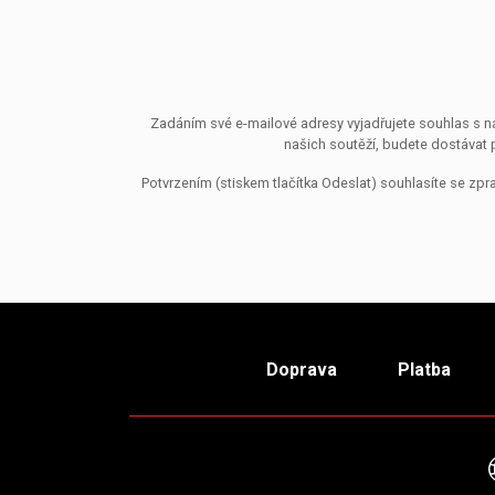
Zadáním své e-mailové adresy vyjadřujete souhlas s ná
našich soutěží, budete dostávat 
Potvrzením (stiskem tlačítka Odeslat) souhlasíte se z
Doprava
Platba