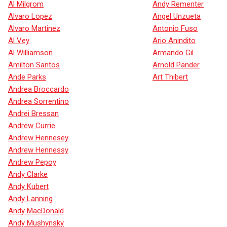
Al Milgrom
Andy Rementer
Alvaro Lopez
Angel Unzueta
Alvaro Martinez
Antonio Fuso
Al Vey
Ario Anindito
Al Williamson
Armando Gil
Amilton Santos
Arnold Pander
Ande Parks
Art Thibert
Andrea Broccardo
Andrea Sorrentino
Andrei Bressan
Andrew Currie
Andrew Hennesey
Andrew Hennessy
Andrew Pepoy
Andy Clarke
Andy Kubert
Andy Lanning
Andy MacDonald
Andy Mushynsky