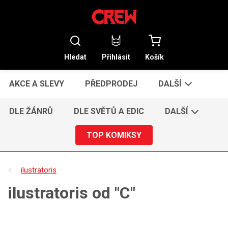
Hledat
Přihlásit
Košík
AKCE A SLEVY
PŘEDPRODEJ
DALŠÍ
DLE ŽÁNRŮ
DLE SVĚTŮ A EDIC
DALŠÍ
TOP KOMIKSY
ilustratoris
ilustratoris od "C"