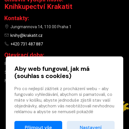
Knihkupectví Krakatit
Kontakty:
Jungmannova 14, 110 00 Praha 1
knihy@krakatit.cz
+420 731 487 887
Otevírací doba:
PO–PÁ
9:30–18:30
Aby web fungoval, jak má
SO
10:00–13:00
(souhlas s cookies)
NE
ZAVŘENO
Pro co nejlepší zážitek z procházení webu - aby
fungovalo vyhledávání, abychom si pamatovali, co
×
máte v košíku, abyste jednoduše zjistili stav vaší
objednávky, abychom vás neobtěžovali nevhodnou
Máte u nás již
reklamou a abyste se nemuseli pokaždé
registrovaný
přihlašovat.
účet?
Proto od vás potřebujeme souhlas se
Přijmout vše
Nastavení
Registrací získáte slevu