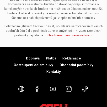
komunikací z naší strany - budete dostávat nejnovější informace o
komiksových novinkách, budete mít možnost se účastnit našich soutěží,
budete dostávat pozvánky na komiksové akce, budete mít možnost
účastnit se i našich průzkumů, jak zlepšit místní trh s komiksy.
Potvrzením (stiskem tlačítka Odeslat) souhlasíte se zpracováním vašich
osobních údajů dle podmínek GDPR platných od 1. 4. 2026. Kompletní
podmínky najdete na
obchod.crew.cz/ochrana-soukromi
.
Doprava
Platba
Reklamace
Odstoupení od smlouvy
Obchodní podmínky
Kontakty
Webové stránky
Facebook
YouTube
Instagram
TikTok