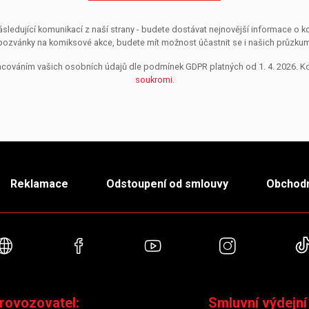
sledující komunikací z naší strany - budete dostávat nejnovější informace o
pozvánky na komiksové akce, budete mít možnost účastnit se i našich průzkumů, 
pracováním vašich osobních údajů dle podmínek GDPR platných od 1. 4. 2026. 
soukromi
.
Reklamace
Odstoupení od smlouvy
Obchodn
Webové stránky
Facebook
YouTube
Instagra
rovozovatel:
Smluvní výdejní