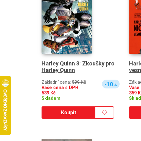
Harley Quinn 3: Zkoušky pro
Harl
Harley Quinn
vesm
Základní cena:
599 Kč
Zákla
-10
%
Vaše cena s DPH:
Vaše 
539
Kč
359
K
Skladem
Skla
Koupit