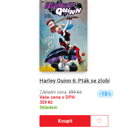
Harley Quinn 6: Pták se zlobí
Základní cena:
399 Kč
-10
%
Vaše cena s DPH:
359
Kč
Skladem
Koupit