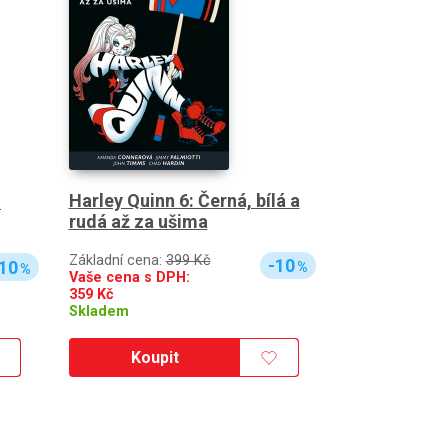
Harley Quinn 6: Černá, bílá a
.
rudá až za ušima
Základní cena:
399 Kč
-10
10
%
%
Vaše cena s DPH:
359
Kč
Skladem
Koupit