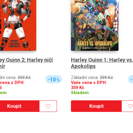
ey Quinn 2: Harley ničí
Harley Quinn 1: Harley vs
ír
Apokolips
dní cena:
399 Kč
Základní cena:
399 Kč
-10
-
%
cena s DPH:
Vaše cena s DPH:
č
359
Kč
dem
Skladem
Koupit
Koupit