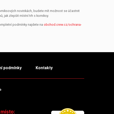
 komiksových novinkách, budete mít možnost se účastnit
jak zlepšit místní trh s komiksy.
Kompletní podmínky najdete na
obchod.crew.cz/ochrana-
í podmínky
Kontakty
m
TikTok
 místo: