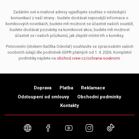
Zadáním své e-mailové adresy vyjadřujete souhlas s následující
komunikací z naší strany - budete dostávat nejnovější informace o
komiksových novinkách, budete mít možnost se účastnit našich soutěží,
budete dostávat pozvánky na komiksové akce, budete mít možnost
účastnit se i našich průzkumů, jak zlepšit místní trh s komiksy.
Potvrzením (stiskem tlačítka Odeslat) souhlasíte se zpracováním vašich
osobních údajů dle podmínek GDPR platných od 1. 4. 2026. Kompletní
podmínky najdete na
obchod.crew.cz/ochrana-soukromi
.
Doprava
Platba
Reklamace
Odstoupení od smlouvy
Obchodní podmínky
Kontakty
Webové stránky
Facebook
YouTube
Instagram
TikTok