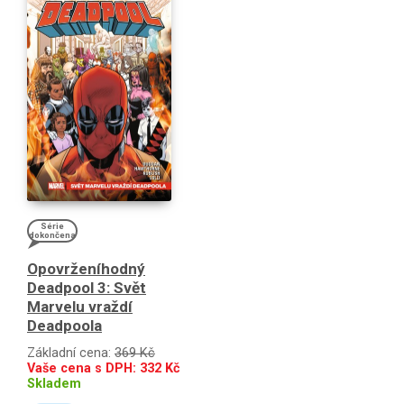
Série
dokončena
Opovrženíhodný
Deadpool 3: Svět
Marvelu vraždí
Deadpoola
Základní cena:
369 Kč
Vaše cena s DPH:
332
Kč
Skladem