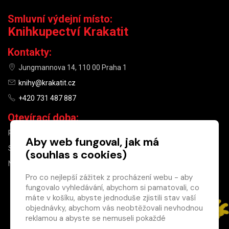
Smluvní výdejní místo:
Knihkupectví Krakatit
Kontakty:
Jungmannova 14, 110 00 Praha 1
knihy@krakatit.cz
+420 731 487 887
Otevírací doba:
PO–PÁ
9:30–18:30
Aby web fungoval, jak má
SO
10:00–13:00
(souhlas s cookies)
NE
ZAVŘENO
Pro co nejlepší zážitek z procházení webu - aby
fungovalo vyhledávání, abychom si pamatovali, co
×
máte v košíku, abyste jednoduše zjistili stav vaší
objednávky, abychom vás neobtěžovali nevhodnou
Máte u nás již
reklamou a abyste se nemuseli pokaždé
registrovaný
přihlašovat.