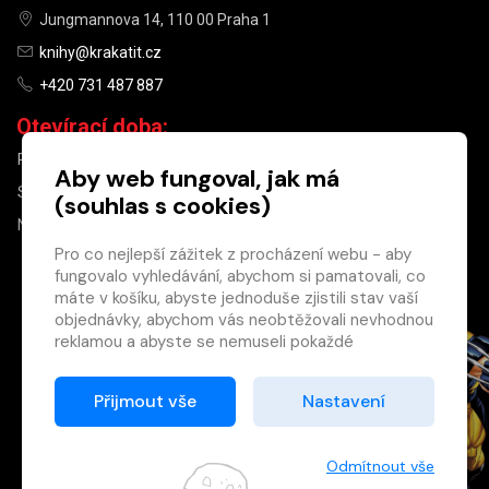
Jungmannova 14, 110 00 Praha 1
knihy@krakatit.cz
+420 731 487 887
Otevírací doba:
PO–PÁ
9:30–18:30
Aby web fungoval, jak má
SO
10:00–13:00
(souhlas s cookies)
NE
ZAVŘENO
Pro co nejlepší zážitek z procházení webu - aby
fungovalo vyhledávání, abychom si pamatovali, co
×
máte v košíku, abyste jednoduše zjistili stav vaší
objednávky, abychom vás neobtěžovali nevhodnou
Máte u nás již
reklamou a abyste se nemuseli pokaždé
registrovaný
přihlašovat.
účet?
Proto od vás potřebujeme souhlas se
Přijmout vše
Nastavení
Registrací získáte slevu
zpracováním souborů cookies
, tj. malých souborů,
na zboží ve výši 15 %
které se dočasně ukládají ve vašem prohlížeči.
a další výhody.
Děkujeme, že nám ho dáte a pomůžete nám tak
Odmítnout vše
Zásady cookies
web zlepšovat.
Registrovat