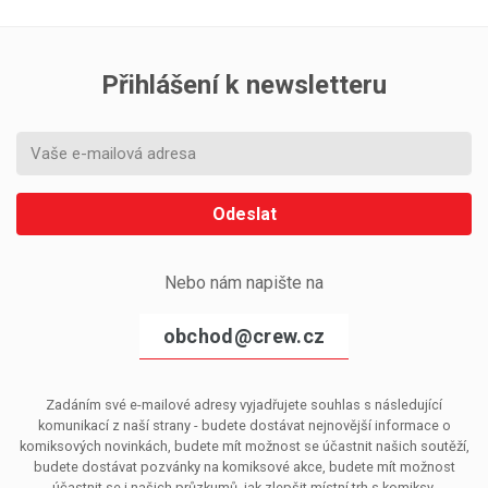
Přihlášení k newsletteru
Odeslat
Nebo nám napište na
obchod@crew.cz
Zadáním své e-mailové adresy vyjadřujete souhlas s následující
komunikací z naší strany - budete dostávat nejnovější informace o
komiksových novinkách, budete mít možnost se účastnit našich soutěží,
budete dostávat pozvánky na komiksové akce, budete mít možnost
účastnit se i našich průzkumů, jak zlepšit místní trh s komiksy.