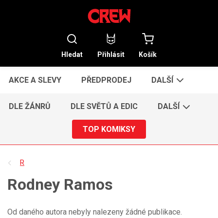
Hledat
Přihlásit
Košík
AKCE A SLEVY
PŘEDPRODEJ
DALŠÍ
DLE ŽÁNRŮ
DLE SVĚTŮ A EDIC
DALŠÍ
TOP KOMIKSY
R
Rodney Ramos
Od daného autora nebyly nalezeny žádné publikace.