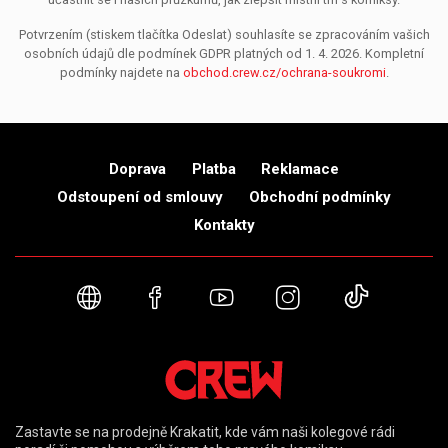
Potvrzením (stiskem tlačítka Odeslat) souhlasíte se zpracováním vašich
osobních údajů dle podmínek GDPR platných od 1. 4. 2026. Kompletní
podmínky najdete na
obchod.crew.cz/ochrana-soukromi
.
Doprava
Platba
Reklamace
Odstoupení od smlouvy
Obchodní podmínky
Kontakty
Webové stránky
Facebook
YouTube
Instagram
TikTok
Zastavte se na prodejně Krakatit, kde vám naši kolegové rádi