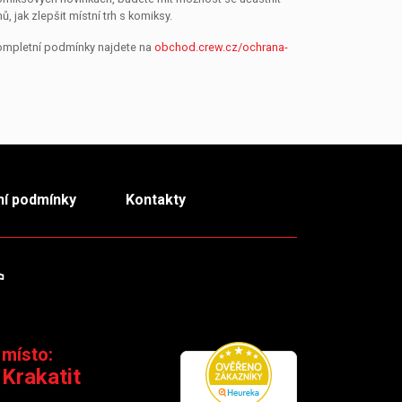
jak zlepšit místní trh s komiksy.
Kompletní podmínky najdete na
obchod.crew.cz/ochrana-
í podmínky
Kontakty
m
TikTok
 místo:
 Krakatit