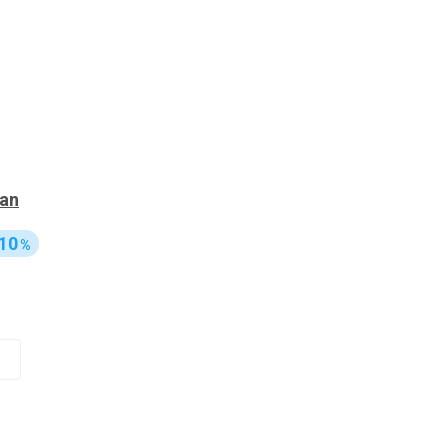
gan
10
%