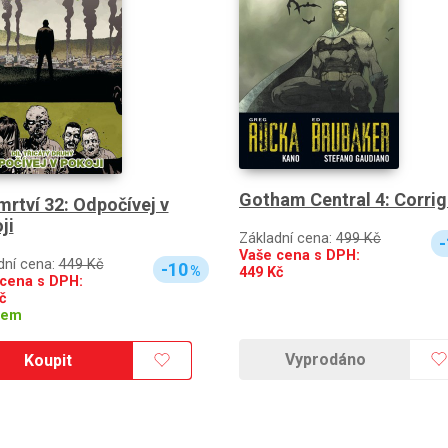
Gotham Central 4: Corri
 mrtví 32: Odpočívej v
ji
Základní cena:
499 Kč
-
Vaše cena s DPH:
dní cena:
449 Kč
-10
%
449
Kč
cena s DPH:
č
dem
Vyprodáno
Koupit