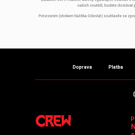
našich soutěží, budete dostávat 
Potvrzením (stiskem tlačítka Odeslat) souhlasíte se z
Doprava
Platba
P
N
s