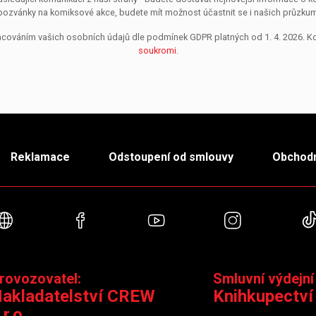
pozvánky na komiksové akce, budete mít možnost účastnit se i našich průzkumů, 
pracováním vašich osobních údajů dle podmínek GDPR platných od 1. 4. 2026. 
soukromi
.
Reklamace
Odstoupení od smlouvy
Obchodn
Webové stránky
Facebook
YouTube
Instagra
rovozovatel:
Smluvní výdejní
akladatelství CREW
Knihkupectví
.r.o.