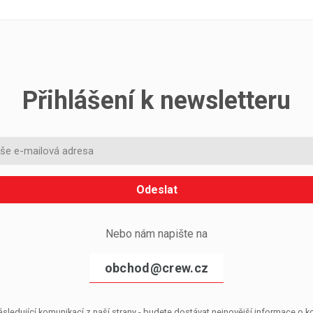
Přihlášení k newsletteru
Odeslat
Nebo nám napište na
obchod@crew.cz
sledující komunikací z naší strany - budete dostávat nejnovější informace o