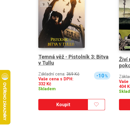
Temná věž - Pistolník 3: Bitva
Živí
v Tullu
poko
Základní cena:
369 Kč
-10
%
Zákla
Vaše cena s DPH:
Vaše 
332
Kč
404
K
Skladem
Skla
Koupit