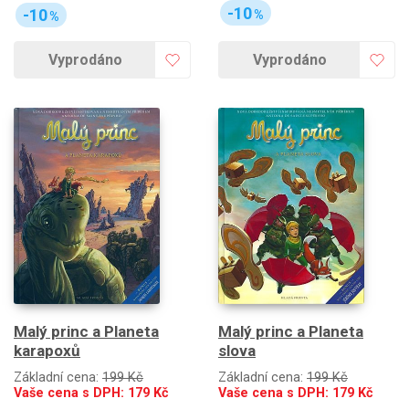
-10
-10
%
%
Vyprodáno
Vyprodáno
Malý princ a Planeta
Malý princ a Planeta
karapoxů
slova
Základní cena:
199 Kč
Základní cena:
199 Kč
Vaše cena s DPH:
179
Kč
Vaše cena s DPH:
179
Kč