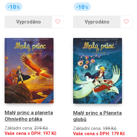
-10
-10
%
%
Vyprodáno
Vyprodáno
Malý princ a planeta
Malý princ a Planeta
Ohnivého ptáka
globů
Základní cena:
219 Kč
Základní cena:
199 Kč
Vaše cena s DPH:
197
Kč
Vaše cena s DPH:
179
Kč