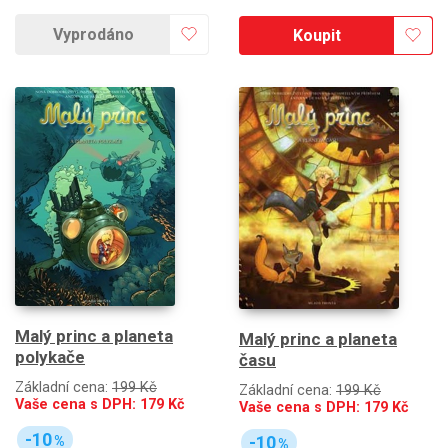
Vyprodáno
Koupit
Malý princ a planeta
Malý princ a planeta
polykače
času
Základní cena:
199 Kč
Základní cena:
199 Kč
Vaše cena s DPH:
179
Kč
Vaše cena s DPH:
179
Kč
-10
-10
%
%