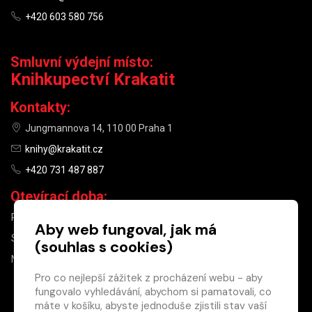
+420 603 580 756
Smluvní výdejní místo:
Knihkupectví Krakatit
Kontakty:
Jungmannova 14, 110 00 Praha 1
knihy@krakatit.cz
+420 731 487 887
Otevírací doba:
PO–PÁ
9:30–18:30
Aby web fungoval, jak má
SO
10:00–13:00
(souhlas s cookies)
NE
ZAVŘENO
Pro co nejlepší zážitek z procházení webu - aby
fungovalo vyhledávání, abychom si pamatovali, co
×
máte v košíku, abyste jednoduše zjistili stav vaší