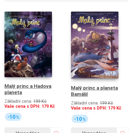
Malý princ a Hadova
Malý princ a planeta
planeta
Bamálií
Základní cena:
199 Kč
Základní cena:
199 Kč
Vaše cena s DPH:
179
Kč
Vaše cena s DPH:
179
Kč
-10
%
-10
%