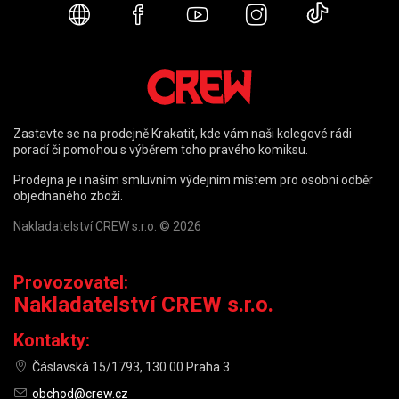
Webové stránky
Facebook
YouTube
Instagram
TikTok
Zastavte se na prodejně Krakatit, kde vám naši kolegové rádi
poradí či pomohou s výběrem toho pravého komiksu.
Prodejna je i naším smluvním výdejním místem pro osobní odběr
objednaného zboží.
Nakladatelství CREW s.r.o. © 2026
Provozovatel:
Nakladatelství CREW s.r.o.
Kontakty:
Čáslavská 15/1793, 130 00 Praha 3
obchod@crew.cz