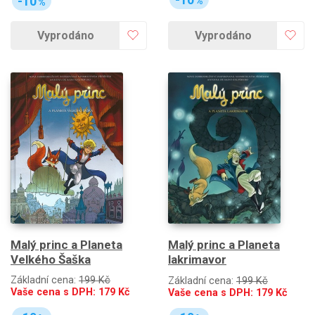
-10
%
%
Vyprodáno
Vyprodáno
Malý princ a Planeta
Malý princ a Planeta
Velkého Šaška
lakrimavor
Základní cena:
199 Kč
Základní cena:
199 Kč
Vaše cena s DPH:
179
Kč
Vaše cena s DPH:
179
Kč