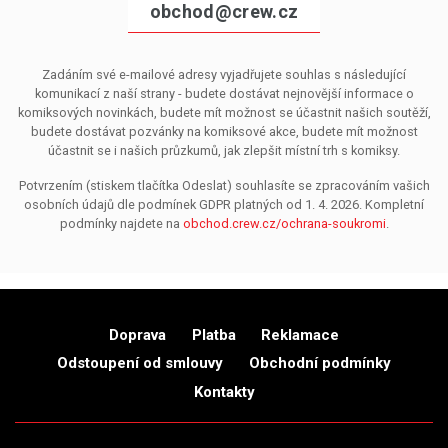
obchod@crew.cz
Zadáním své e-mailové adresy vyjadřujete souhlas s následující
komunikací z naší strany - budete dostávat nejnovější informace o
komiksových novinkách, budete mít možnost se účastnit našich soutěží,
budete dostávat pozvánky na komiksové akce, budete mít možnost
účastnit se i našich průzkumů, jak zlepšit místní trh s komiksy.
Potvrzením (stiskem tlačítka Odeslat) souhlasíte se zpracováním vašich
osobních údajů dle podmínek GDPR platných od 1. 4. 2026. Kompletní
podmínky najdete na
obchod.crew.cz/ochrana-soukromi
.
Doprava
Platba
Reklamace
Odstoupení od smlouvy
Obchodní podmínky
Kontakty