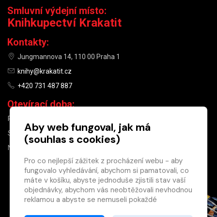
Smluvní výdejní místo:
Knihkupectví Krakatit
Kontakty:
Jungmannova 14, 110 00 Praha 1
knihy@krakatit.cz
+420 731 487 887
Otevírací doba:
PO–PÁ
9:30–18:30
Aby web fungoval, jak má
SO
10:00–13:00
(souhlas s cookies)
NE
ZAVŘENO
Pro co nejlepší zážitek z procházení webu - aby
fungovalo vyhledávání, abychom si pamatovali, co
×
máte v košíku, abyste jednoduše zjistili stav vaší
objednávky, abychom vás neobtěžovali nevhodnou
Máte u nás již
reklamou a abyste se nemuseli pokaždé
registrovaný
přihlašovat.
účet?