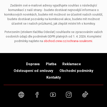
Zadáním své e-mailové adresy vyjadřujete souhlas s následující
komunikací z naší strany - budete dostávat nejnovější informace o
komiksových novinkách, budete mít možnost se účastnit našich soutěží,
budete dostávat pozvánky na komiksové akce, budete mít možnost
účastnit se i našich průzkumů, jak zlepšit místní trh s komiksy.
Potvrzením (stiskem tlačítka Odeslat) souhlasíte se zpracováním vašich
osobních údajů dle podmínek GDPR platných od 1. 4. 2026. Kompletní
podmínky najdete na
obchod.crew.cz/ochrana-soukromi
.
Doprava
Platba
Reklamace
Odstoupení od smlouvy
Obchodní podmínky
Kontakty
Webové stránky
Facebook
YouTube
Instagram
TikTok