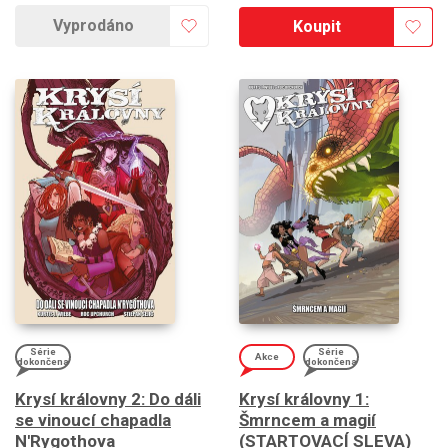
Vyprodáno
Koupit
Série
Série
Akce
dokončena
dokončena
Krysí královny 2: Do dáli
Krysí královny 1:
se vinoucí chapadla
Šmrncem a magií
N'Rygothova
(STARTOVACÍ SLEVA)