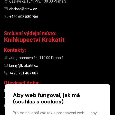
Čáslavská 15/1793, 130 00 Praha 3
obchod@crew.cz
+420 603 580 756
Smluvní výdejní místo:
Knihkupectví Krakatit
Kontakty:
Jungmannova 14, 110 00 Praha 1
knihy@krakatit.cz
+420 731 487 887
Otevírací doba:
PO–PÁ
9:30–18:30
Aby web fungoval, jak má
SO
10:00–13:00
(souhlas s cookies)
NE
ZAVŘENO
Pro co nejlepší zážitek z procházení webu - aby