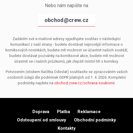
Nebo nám napište na
obchod@crew.cz
Zadáním své e-mailové adresy vyjadřujete souhlas s následující
komunikací z naší strany - budete dostávat nejnovější informace o
komiksových novinkách, budete mít možnost se účastnit našich soutěží,
budete dostávat pozvánky na komiksové akce, budete mít možnost
účastnit se i našich průzkumů, jak zlepšit místní trh s komiksy.
Potvrzením (stiskem tlačítka Odeslat) souhlasíte se zpracováním vašich
osobních údajů dle podmínek GDPR platných od 1. 4. 2026. Kompletní
podmínky najdete na
obchod.crew.cz/ochrana-soukromi
.
Doprava
Platba
Reklamace
Odstoupení od smlouvy
Obchodní podmínky
Kontakty