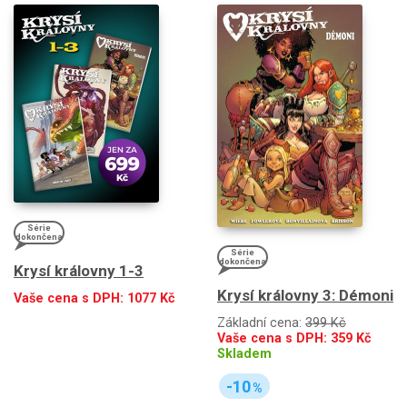
Série
dokončena
Série
dokončena
Krysí královny 1-3
Krysí královny 3: Démoni
Vaše cena s DPH:
1077
Kč
Základní cena:
399 Kč
Vaše cena s DPH:
359
Kč
Skladem
-10
%