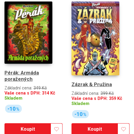
Pérák: Armáda
poražených
Zázrak & Pružina
Základní cena:
349 Kč
Vaše cena s DPH:
314
Kč
Základní cena:
399 Kč
Skladem
Vaše cena s DPH:
359
Kč
Skladem
-10
%
-10
%
Koupit
Koupit