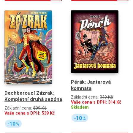
Pérák: Jantarová
komnata
Dechberoucí Zázrak:
Základní cena:
349 Kč
Kompletní druhá sezóna
Vaše cena s DPH:
314
Kč
Skladem
Základní cena:
599 Kč
Vaše cena s DPH:
539
Kč
-10
%
-10
%