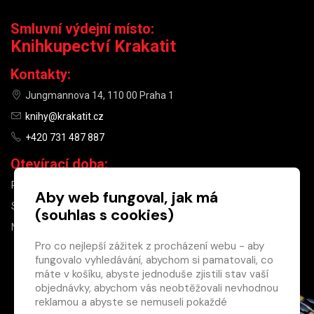
Smluvní výdejní místo:
Knihkupectví Krakatit
Kontakty:
Jungmannova 14, 110 00 Praha 1
knihy@krakatit.cz
+420 731 487 887
Otevírací doba:
PO–PÁ
9:30–18:30
Aby web fungoval, jak má
SO
10:00–13:00
(souhlas s cookies)
NE
ZAVŘENO
Pro co nejlepší zážitek z procházení webu - aby
fungovalo vyhledávání, abychom si pamatovali, co
×
máte v košíku, abyste jednoduše zjistili stav vaší
objednávky, abychom vás neobtěžovali nevhodnou
Máte u nás již
reklamou a abyste se nemuseli pokaždé
registrovaný