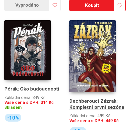
Vyprodáno
Koupit
Pérák: Oko budoucnosti
Základní cena:
349 Kč
Dechberoucí Zázrak:
Vaše cena s DPH:
314
Kč
Kompletní první sezóna
Skladem
Základní cena:
499 Kč
-10
%
Vaše cena s DPH:
449
Kč