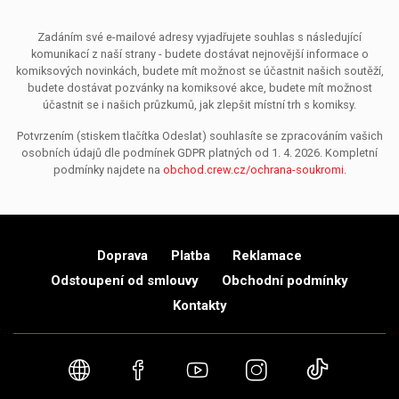
Zadáním své e-mailové adresy vyjadřujete souhlas s následující
komunikací z naší strany - budete dostávat nejnovější informace o
komiksových novinkách, budete mít možnost se účastnit našich soutěží,
budete dostávat pozvánky na komiksové akce, budete mít možnost
účastnit se i našich průzkumů, jak zlepšit místní trh s komiksy.
Potvrzením (stiskem tlačítka Odeslat) souhlasíte se zpracováním vašich
osobních údajů dle podmínek GDPR platných od 1. 4. 2026. Kompletní
podmínky najdete na
obchod.crew.cz/ochrana-soukromi
.
Doprava
Platba
Reklamace
Odstoupení od smlouvy
Obchodní podmínky
Kontakty
Webové stránky
Facebook
YouTube
Instagram
TikTok