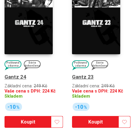
Poštovné
Série
Poštovné
Série
zdarma
dokončena
zdarma
dokončena
Gantz 24
Gantz 23
Základní cena:
249 Kč
Základní cena:
249 Kč
Vaše cena s DPH:
224
Kč
Vaše cena s DPH:
224
Kč
Skladem
Skladem
-10
-10
%
%
Koupit
Koupit