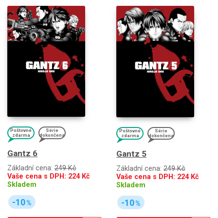
Poštovné
Série
Poštovné
Série
zdarma
dokončena
zdarma
dokončena
Gantz 6
Gantz 5
Základní cena:
249 Kč
Základní cena:
249 Kč
Vaše cena s DPH:
224
Kč
Vaše cena s DPH:
224
Kč
Skladem
Skladem
-10
-10
%
%