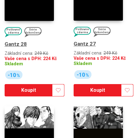
Poštovné
Série
Poštovné
Série
zdarma
dokončena
zdarma
dokončena
Gantz 27
Gantz 28
Základní cena:
249 Kč
Základní cena:
249 Kč
Vaše cena s DPH:
224
Kč
Vaše cena s DPH:
224
Kč
Skladem
Skladem
-10
-10
%
%
Koupit
Koupit