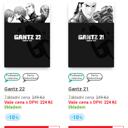
Poštovné
Série
Poštovné
Série
zdarma
dokončena
zdarma
dokončena
Gantz 22
Gantz 21
Základní cena:
249 Kč
Základní cena:
249 Kč
Vaše cena s DPH:
224
Kč
Vaše cena s DPH:
224
Kč
Skladem
Skladem
-10
-10
%
%