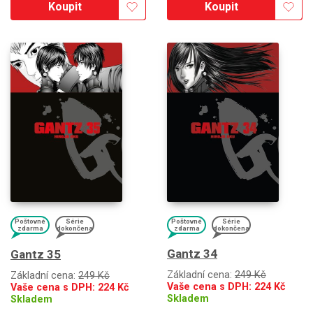
Koupit
Koupit
Poštovné
Série
Poštovné
Série
zdarma
dokončena
zdarma
dokončena
Gantz 34
Gantz 35
Základní cena:
249 Kč
Základní cena:
249 Kč
Vaše cena s DPH:
224
Kč
Vaše cena s DPH:
224
Kč
Skladem
Skladem