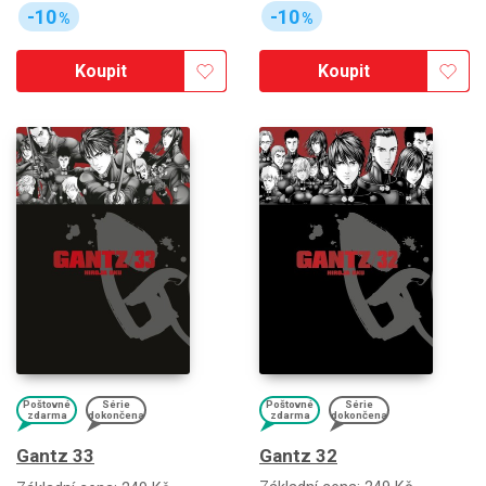
-10
-10
%
%
Koupit
Koupit
Poštovné
Série
Poštovné
Série
zdarma
dokončena
zdarma
dokončena
Gantz 32
Gantz 33