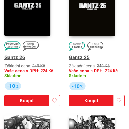
Poštovné
Série
Poštovné
Série
zdarma
dokončena
zdarma
dokončena
Gantz 26
Gantz 25
Základní cena:
249 Kč
Základní cena:
249 Kč
Vaše cena s DPH:
224
Kč
Vaše cena s DPH:
224
Kč
Skladem
Skladem
-10
-10
%
%
Koupit
Koupit