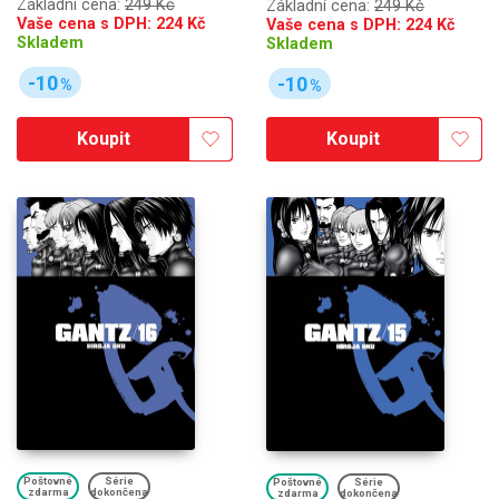
Základní cena:
249 Kč
Základní cena:
249 Kč
Vaše cena s DPH:
224
Kč
Vaše cena s DPH:
224
Kč
Skladem
Skladem
-10
-10
%
%
Koupit
Koupit
Poštovné
Série
Poštovné
Série
zdarma
dokončena
zdarma
dokončena