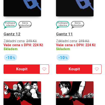
Poštovné
Série
Poštovné
Série
zdarma
dokončena
zdarma
dokončena
Gantz 12
Gantz 11
Základní cena:
249 Kč
Základní cena:
249 Kč
Vaše cena s DPH:
224
Kč
Vaše cena s DPH:
224
Kč
Skladem
Skladem
-10
-10
%
%
Koupit
Koupit