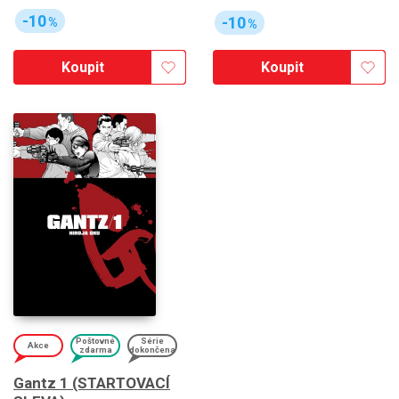
-10
-10
%
%
Koupit
Koupit
Poštovné
Série
Akce
zdarma
dokončena
Gantz 1 (STARTOVACÍ