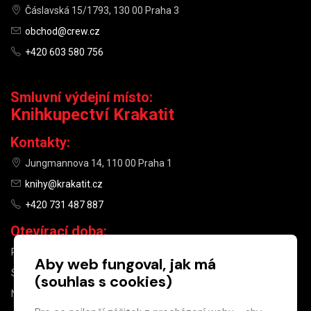
Čáslavská 15/1793, 130 00 Praha 3
obchod@crew.cz
+420 603 580 756
Smluvní výdejní místo:
Knihkupectví Krakatit
Kontakty:
Jungmannova 14, 110 00 Praha 1
knihy@krakatit.cz
+420 731 487 887
Otevírací doba:
PO–PÁ
9:30–18:30
Aby web fungoval, jak má
SO
10:00–13:00
(souhlas s cookies)
NE
ZAVŘENO