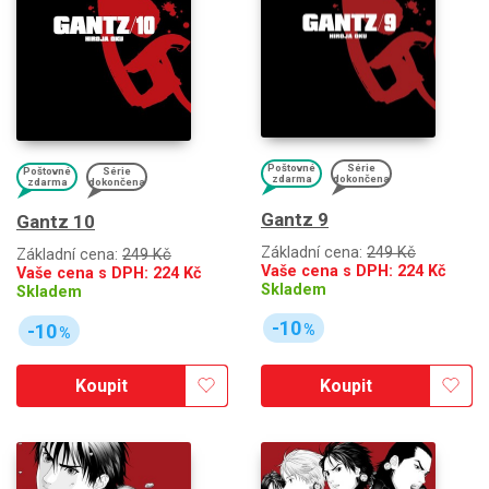
Poštovné
Série
Poštovné
Série
zdarma
dokončena
zdarma
dokončena
Gantz 9
Gantz 10
Základní cena:
249 Kč
Základní cena:
249 Kč
Vaše cena s DPH:
224
Kč
Vaše cena s DPH:
224
Kč
Skladem
Skladem
-10
-10
%
%
Koupit
Koupit