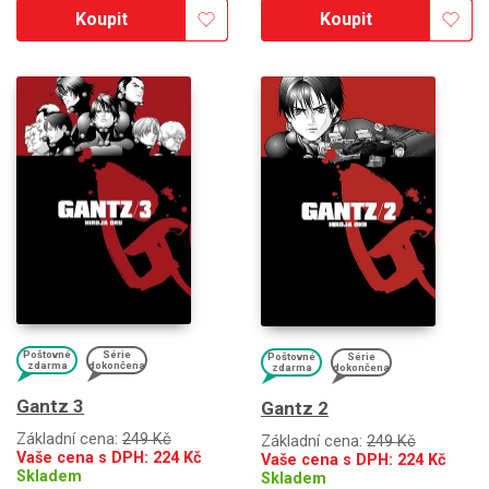
Koupit
Koupit
Poštovné
Série
Poštovné
Série
zdarma
dokončena
zdarma
dokončena
Gantz 3
Gantz 2
Základní cena:
249 Kč
Základní cena:
249 Kč
Vaše cena s DPH:
224
Kč
Vaše cena s DPH:
224
Kč
Skladem
Skladem