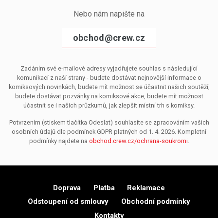
Nebo nám napište na
obchod@crew.cz
Zadáním své e-mailové adresy vyjadřujete souhlas s následující
komunikací z naší strany - budete dostávat nejnovější informace o
komiksových novinkách, budete mít možnost se účastnit našich soutěží,
budete dostávat pozvánky na komiksové akce, budete mít možnost
účastnit se i našich průzkumů, jak zlepšit místní trh s komiksy.
Potvrzením (stiskem tlačítka Odeslat) souhlasíte se zpracováním vašich
osobních údajů dle podmínek GDPR platných od 1. 4. 2026. Kompletní
podmínky najdete na
obchod.crew.cz/ochrana-soukromi
.
Doprava
Platba
Reklamace
Odstoupení od smlouvy
Obchodní podmínky
Kontakty