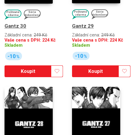
Poštovné
Série
Poštovné
Série
zdarma
dokončena
zdarma
dokončena
Gantz 29
Gantz 30
Základní cena:
249 Kč
Základní cena:
249 Kč
Vaše cena s DPH:
224
Kč
Vaše cena s DPH:
224
Kč
Skladem
Skladem
-10
-10
%
%
Koupit
Koupit