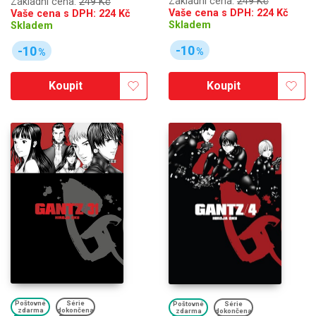
Základní cena:
249 Kč
Základní cena:
249 Kč
Vaše cena s DPH:
224
Kč
Vaše cena s DPH:
224
Kč
Skladem
Skladem
-10
-10
%
%
Koupit
Koupit
Poštovné
Série
Poštovné
Série
zdarma
dokončena
zdarma
dokončena