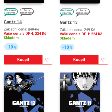
Poštovné
Série
Poštovné
Série
zdarma
dokončena
zdarma
dokončena
Gantz 14
Gantz 13
Základní cena:
249 Kč
Základní cena:
249 Kč
Vaše cena s DPH:
224
Kč
Vaše cena s DPH:
224
Kč
Skladem
Skladem
-10
-10
%
%
Koupit
Koupit