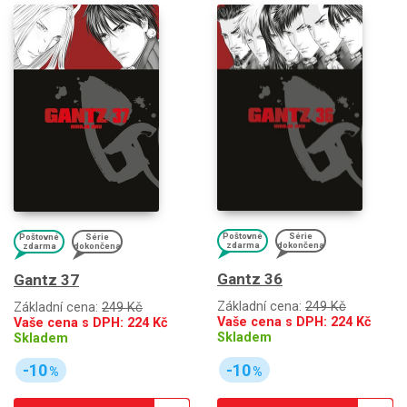
Poštovné
Série
Poštovné
Série
zdarma
dokončena
zdarma
dokončena
Gantz 36
Gantz 37
Základní cena:
249 Kč
Základní cena:
249 Kč
Vaše cena s DPH:
224
Kč
Vaše cena s DPH:
224
Kč
Skladem
Skladem
-10
-10
%
%