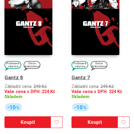
Poštovné
Série
Poštovné
Série
zdarma
dokončena
zdarma
dokončena
Gantz 8
Gantz 7
Základní cena:
249 Kč
Základní cena:
249 Kč
Vaše cena s DPH:
224
Kč
Vaše cena s DPH:
224
Kč
Skladem
Skladem
-10
-10
%
%
Koupit
Koupit