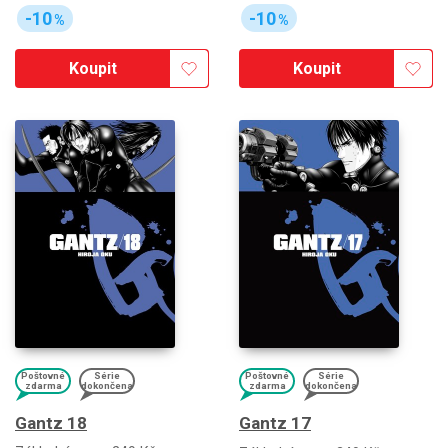
-10
-10
%
%
Koupit
Koupit
Poštovné
Série
Poštovné
Série
zdarma
dokončena
zdarma
dokončena
Gantz 18
Gantz 17