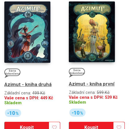
Série
Série
dokončena
dokončena
Azimut - kniha první
Azimut - kniha druhá
Základní cena:
599 Kč
Základní cena:
499 Kč
Vaše cena s DPH:
539
Kč
Vaše cena s DPH:
449
Kč
Skladem
Skladem
-10
-10
%
%
Koupit
Koupit