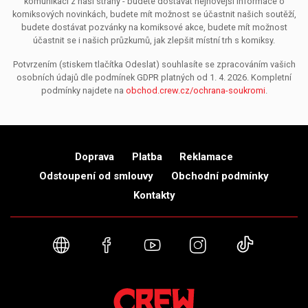
komunikací z naší strany - budete dostávat nejnovější informace o
komiksových novinkách, budete mít možnost se účastnit našich soutěží,
budete dostávat pozvánky na komiksové akce, budete mít možnost
účastnit se i našich průzkumů, jak zlepšit místní trh s komiksy.
Potvrzením (stiskem tlačítka Odeslat) souhlasíte se zpracováním vašich
osobních údajů dle podmínek GDPR platných od 1. 4. 2026. Kompletní
podmínky najdete na
obchod.crew.cz/ochrana-soukromi
.
Doprava
Platba
Reklamace
Odstoupení od smlouvy
Obchodní podmínky
Kontakty
Webové stránky
Facebook
YouTube
Instagram
TikTok