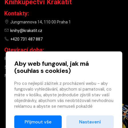
Knihkupectví Krakatit
Kontakty:
Jungmannova 14, 110 00 Praha 1
knihy@krakatit.cz
+420 731 487 887
Otevírací doba:
PO–PÁ
9:30–18:30
Aby web fungoval, jak má
SO
10:00–13:00
(souhlas s cookies)
NE
ZAVŘENO
Pro co nejlepší zážitek z procházení webu - aby
fungovalo vyhledávání, abychom si pamatovali, co
×
máte v košíku, abyste jednoduše zjistili stav vaší
objednávky, abychom vás neobtěžovali nevhodnou
Máte u nás již
reklamou a abyste se nemuseli pokaždé
registrovaný
přihlašovat.
účet?
Proto od vás potřebujeme souhlas se
Přijmout vše
Nastavení
Registrací získáte slevu
zpracováním souborů cookies
, tj. malých souborů,
na zboží ve výši 15 %