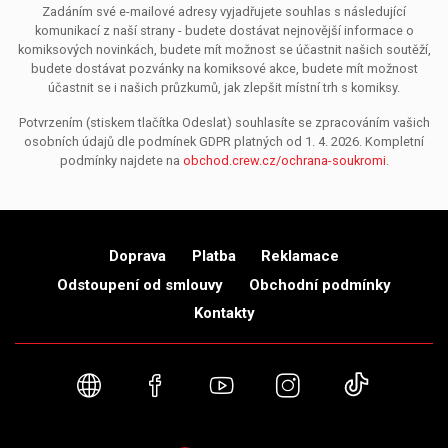
Zadáním své e-mailové adresy vyjadřujete souhlas s následující
komunikací z naší strany - budete dostávat nejnovější informace o
komiksových novinkách, budete mít možnost se účastnit našich soutěží,
budete dostávat pozvánky na komiksové akce, budete mít možnost
účastnit se i našich průzkumů, jak zlepšit místní trh s komiksy.
Potvrzením (stiskem tlačítka Odeslat) souhlasíte se zpracováním vašich
osobních údajů dle podmínek GDPR platných od 1. 4. 2026. Kompletní
podmínky najdete na
obchod.crew.cz/ochrana-soukromi
.
Doprava
Platba
Reklamace
Odstoupení od smlouvy
Obchodní podmínky
Kontakty
Webové stránky
Facebook
YouTube
Instagram
TikTok