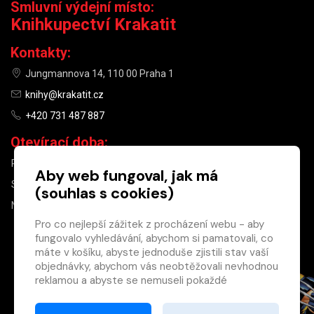
Smluvní výdejní místo:
Knihkupectví Krakatit
Kontakty:
Jungmannova 14, 110 00 Praha 1
knihy@krakatit.cz
+420 731 487 887
Otevírací doba:
PO–PÁ
9:30–18:30
Aby web fungoval, jak má
SO
10:00–13:00
(souhlas s cookies)
NE
ZAVŘENO
Pro co nejlepší zážitek z procházení webu - aby
fungovalo vyhledávání, abychom si pamatovali, co
×
máte v košíku, abyste jednoduše zjistili stav vaší
objednávky, abychom vás neobtěžovali nevhodnou
Máte u nás již
reklamou a abyste se nemuseli pokaždé
registrovaný
přihlašovat.
účet?