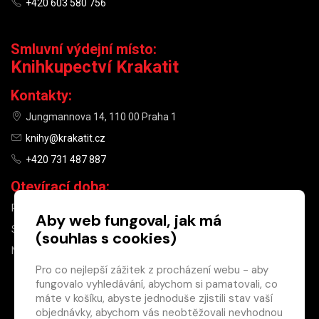
+420 603 580 756
Smluvní výdejní místo:
Knihkupectví Krakatit
Kontakty:
Jungmannova 14, 110 00 Praha 1
knihy@krakatit.cz
+420 731 487 887
Otevírací doba:
PO–PÁ
9:30–18:30
Aby web fungoval, jak má
SO
10:00–13:00
(souhlas s cookies)
NE
ZAVŘENO
Pro co nejlepší zážitek z procházení webu - aby
fungovalo vyhledávání, abychom si pamatovali, co
×
máte v košíku, abyste jednoduše zjistili stav vaší
objednávky, abychom vás neobtěžovali nevhodnou
Máte u nás již