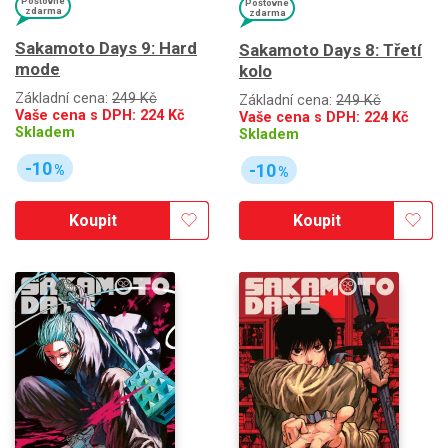
Poštovné
Poštovné
zdarma
zdarma
Sakamoto Days 9: Hard
Sakamoto Days 8: Třetí
mode
kolo
Základní cena:
249 Kč
Základní cena:
249 Kč
Vaše cena s DPH:
224
Kč
Vaše cena s DPH:
224
Kč
Skladem
Skladem
-10
-10
%
%
Koupit
Koupit