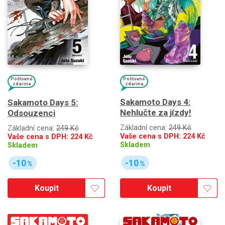
Poštovné
Poštovné
zdarma
zdarma
Sakamoto Days 4:
Sakamoto Days 5:
Nehlučte za jízdy!
Odsouzenci
Základní cena:
249 Kč
Základní cena:
249 Kč
Vaše cena s DPH:
224
Kč
Vaše cena s DPH:
224
Kč
Skladem
Skladem
-10
-10
%
%
Koupit
Koupit