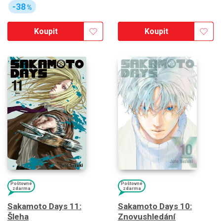
-38
%
Koupit
Koupit
Poštovné
Poštovné
zdarma
zdarma
Sakamoto Days 11:
Sakamoto Days 10:
Šleha
Znovushledání