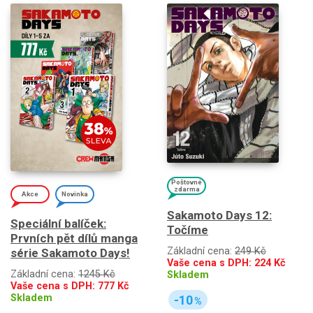
Poštovné
zdarma
Akce
Novinka
Sakamoto Days 12:
Speciální balíček:
Točíme
Prvních pět dílů manga
Základní cena:
249 Kč
série Sakamoto Days!
Vaše cena s DPH:
224
Kč
Základní cena:
1245 Kč
Skladem
Vaše cena s DPH:
777
Kč
Skladem
-10
%