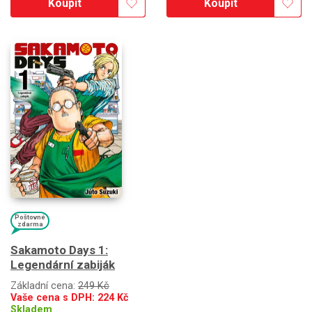
Koupit
Koupit
Poštovné
zdarma
Sakamoto Days 1:
Legendární zabiják
Základní cena:
249 Kč
Vaše cena s DPH:
224
Kč
Skladem