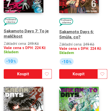
Poštovné
Poštovné
zdarma
zdarma
Sakamoto Days 7: To je
Sakamoto Days 6:
maličkost
Smůla, co?
Základní cena:
249 Kč
Základní cena:
249 Kč
Vaše cena s DPH:
224
Kč
Vaše cena s DPH:
224
Kč
Skladem
Skladem
-10
-10
%
%
Koupit
Koupit