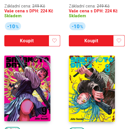
Základní cena:
249 Kč
Základní cena:
249 Kč
Vaše cena s DPH:
224
Kč
Vaše cena s DPH:
224
Kč
Skladem
Skladem
-10
-10
%
%
Koupit
Koupit