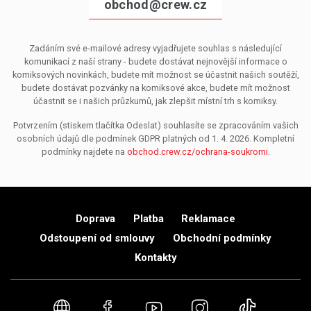
obchod@crew.cz
Zadáním své e-mailové adresy vyjadřujete souhlas s následující
komunikací z naší strany - budete dostávat nejnovější informace o
komiksových novinkách, budete mít možnost se účastnit našich soutěží,
budete dostávat pozvánky na komiksové akce, budete mít možnost
účastnit se i našich průzkumů, jak zlepšit místní trh s komiksy.
Potvrzením (stiskem tlačítka Odeslat) souhlasíte se zpracováním vašich
osobních údajů dle podmínek GDPR platných od 1. 4. 2026. Kompletní
podmínky najdete na
obchod.crew.cz/ochrana-soukromi
.
Doprava
Platba
Reklamace
Odstoupení od smlouvy
Obchodní podmínky
Kontakty
Webové stránky
Facebook
YouTube
Instagram
TikTok