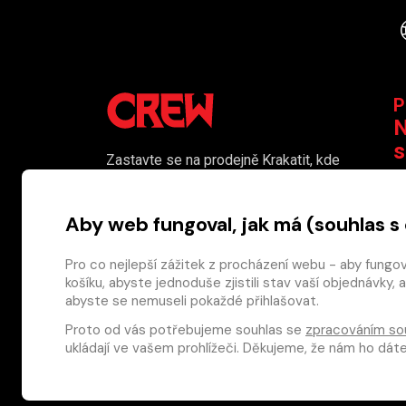
P
N
s
Zastavte se na prodejně Krakatit, kde
vám naši kolegové rádi poradí či
K
pomohou s výběrem toho pravého
Aby web fungoval, jak má (souhlas s
komiksu.
Prodejna je i naším smluvním výdejním
Pro co nejlepší zážitek z procházení webu - aby fungo
košíku, abyste jednoduše zjistili stav vaší objednávk
místem pro osobní odběr objednaného
abyste se nemuseli pokaždé přihlašovat.
zboží.
Proto od vás potřebujeme souhlas se
zpracováním so
Nakladatelství CREW s.r.o. © 2026
ukládají ve vašem prohlížeči. Děkujeme, že nám ho dá