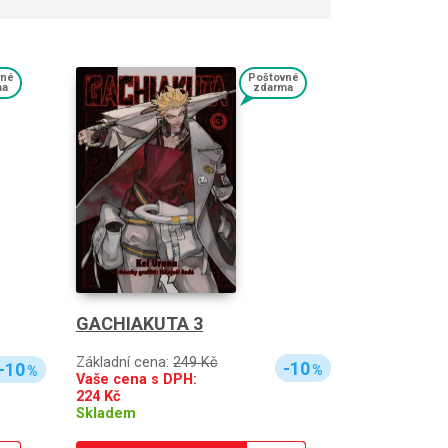
vné
Poštovné
ma
zdarma
GACHIAKUTA 3
Základní cena:
249 Kč
-10
-10
%
%
Vaše cena s DPH:
224
Kč
Skladem