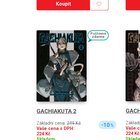
Koupit
Poštovné
zdarma
GACH
GACHIAKUTA 2
Základ
Základní cena:
249 Kč
-10
%
Vaše c
Vaše cena s DPH:
224
Kč
224
Kč
Sklad
Skladem