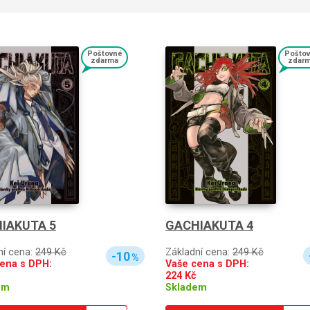
Poštovné
Pošto
zdarma
zdar
GACHIAKUTA 4
IAKUTA 5
Základní cena:
249 Kč
ní cena:
249 Kč
-10
%
Vaše cena s DPH:
ena s DPH:
224
Kč
Skladem
em