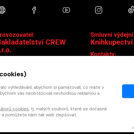
Webové stránky
Facebook
YouTube
Instagra
rovozovatel:
Smluvní výdejní
akladatelství CREW
Knihkupectví
.r.o.
Kontakty:
ontakty:
Jungmannova 14,
Čáslavská 15/1793, 130 00 Praha 3
knihy@krakatit.cz
 cookies)
obchod@crew.cz
+420 731 487 88
+420 603 580 756
valo vyhledávání, abychom si pamatovali, co máte v
Otevírací doba:
y, abychom vás neobtěžovali nevhodnou reklamou a
PO–PÁ
9:30–18:30
SO
10:00–13:0
uborů cookies
, tj. malých souborů, které se dočasně
NE
ZAVŘENO
te a pomůžete nám tak web zlepšovat.