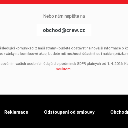
Nebo nám napište na
obchod@crew.cz
sledující komunikací z naší strany - budete dostávat nejnovější informace o
pozvánky na komiksové akce, budete mít možnost účastnit se i našich průzkumů, 
pracováním vašich osobních údajů dle podmínek GDPR platných od 1. 4. 2026. 
soukromi
.
Reklamace
Odstoupení od smlouvy
Obchodn