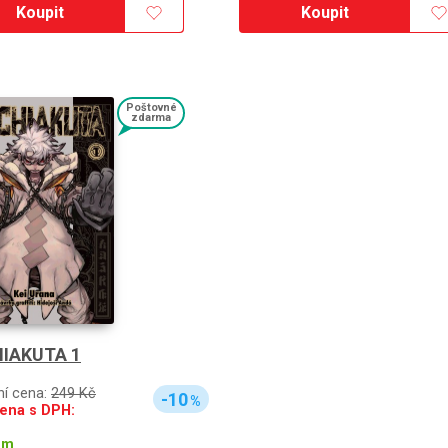
Koupit
Koupit
Poštovné
zdarma
IAKUTA 1
ní cena:
249 Kč
-10
%
ena s DPH:
em