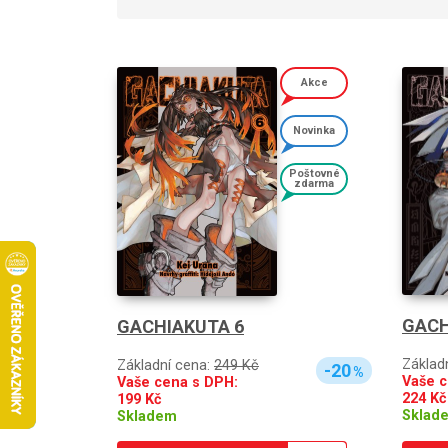
Akce
Novinka
Poštovné
zdarma
GACH
GACHIAKUTA 6
Základ
Základní cena:
249 Kč
-20
%
Vaše c
Vaše cena s DPH:
224
Kč
199
Kč
Sklad
Skladem