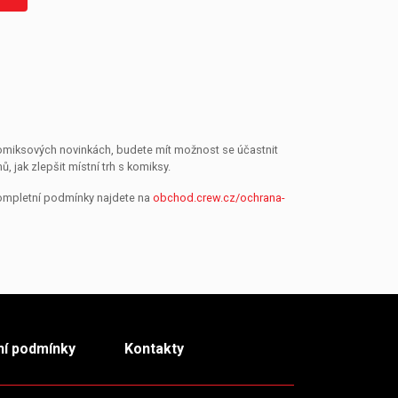
 komiksových novinkách, budete mít možnost se účastnit
jak zlepšit místní trh s komiksy.
Kompletní podmínky najdete na
obchod.crew.cz/ochrana-
í podmínky
Kontakty